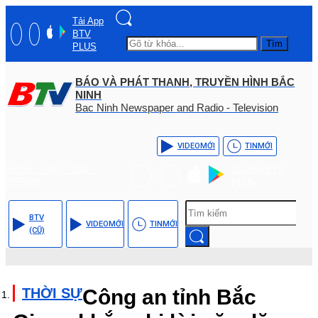
Tải App
BTV
Tìm
PLUS
BÁO VÀ PHÁT THANH, TRUYỀN HÌNH BẮC
NINH
Bac Ninh Newspaper and Radio - Television
VIDEO
MỚI
TIN
MỚI
Hotline: (+84) - 0204 -
Tải App BTV
3555568
PLUS
BTV
VIDEO
MỚI
TIN
MỚI
(CŨ)
THỜI SỰ
Công an tỉnh Bắc