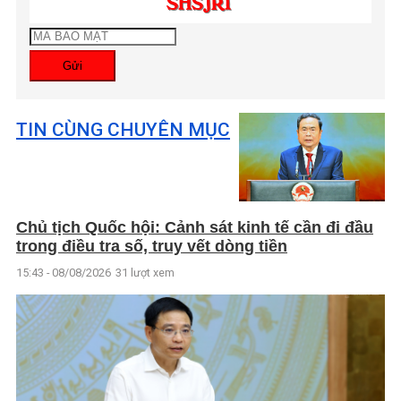
Gửi
TIN CÙNG CHUYÊN MỤC
Chủ tịch Quốc hội: Cảnh sát kinh tế cần đi đầu
trong điều tra số, truy vết dòng tiền
15:43 - 08/08/2026
31 lượt xem