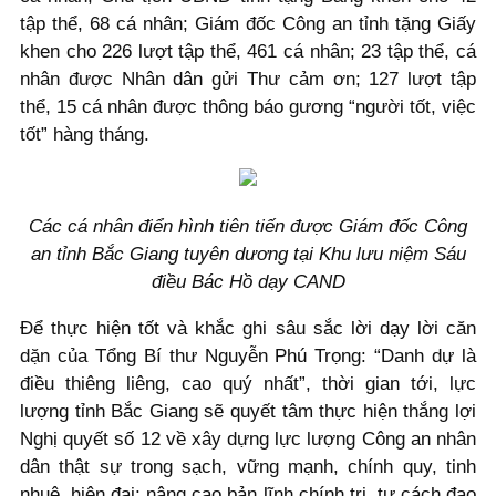
tập thể, 68 cá nhân; Giám đốc Công an tỉnh tặng Giấy
khen cho 226 lượt tập thể, 461 cá nhân; 23 tập thể, cá
nhân được Nhân dân gửi Thư cảm ơn; 127 lượt tập
thể, 15 cá nhân được thông báo gương “người tốt, việc
tốt” hàng tháng.
Các cá nhân điển hình tiên tiến được Giám đốc Công
an tỉnh Bắc Giang tuyên dương tại Khu lưu niệm Sáu
điều Bác Hồ dạy CAND
Để thực hiện tốt và khắc ghi sâu sắc lời dạy lời căn
dặn của Tổng Bí thư Nguyễn Phú Trọng: “Danh dự là
điều thiêng liêng, cao quý nhất”, thời gian tới, lực
lượng tỉnh Bắc Giang sẽ quyết tâm thực hiện thắng lợi
Nghị quyết số 12 về xây dựng lực lượng Công an nhân
dân thật sự trong sạch, vững mạnh, chính quy, tinh
nhuệ, hiện đại; nâng cao bản lĩnh chính trị, tư cách đạo