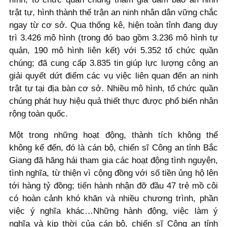
trật tự, hình thành thế trận an ninh nhân dân vững chắc
ngay từ cơ sở. Qua thống kê, hiện toàn tỉnh đang duy
trì 3.426 mô hình (trong đó bao gồm 3.236 mô hình tự
quản, 190 mô hình liên kết) với 5.352 tổ chức quần
chúng; đã cung cấp 3.835 tin giúp lực lượng công an
giải quyết dứt điểm các vụ việc liên quan đến an ninh
trật tự tại địa bàn cơ sở. Nhiều mô hình, tổ chức quần
chúng phát huy hiệu quả thiết thực được phổ biến nhân
rộng toàn quốc.
Một trong những hoạt động, thành tích không thể
không kể đến, đó là cán bộ, chiến sĩ Công an tỉnh Bắc
Giang đã hăng hái tham gia các hoạt động tình nguyện,
tình nghĩa, từ thiện vì cộng đồng với số tiền ủng hộ lên
tới hàng tỷ đồng; tiến hành nhận đỡ đầu 47 trẻ mồ côi
có hoàn cảnh khó khăn và nhiều chương trình, phần
việc ý nghĩa khác…Những hành động, việc làm ý
nghĩa và kịp thời của cán bộ, chiến sĩ Công an tỉnh