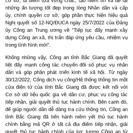
cơ sở, là điểm tựa vững chắc, tạo niềm tin và để lại
những ấn tượng tốt đẹp trong lòng Nhân dân và cấp
ủy, chính quyền cơ sở, góp phần thực hiện hiệu quả
Nghị quyết số 12-NQ/ĐUCA ngày 25/7/2022 của Đảng
ủy Công an Trung ương về “Tiếp tục đẩy mạnh xây
dựng Công an xã, thị trấn đáp ứng yêu cầu, nhiệm vụ
trong tình hình mới”.
Không những vậy, Công an tỉnh Bắc Giang đã quyết
liệt đẩy mạnh công tác chuyển đổi số phục vụ nhân
dân và góp phần phát triển kinh tế xã hội. Từ ngày
30/12/2022, Cổng dịch vụ công/Hệ thống thông tin một
cửa điện tử của tỉnh Bắc Giang đã được kết nối với
Cơ sở dữ liệu quốc gia về dân cư, phục vụ công tác
tiếp nhận, giải quyết thủ tục hành chính. Bên cạnh đó,
để giúp người dân dễ dàng tra cứu thông tin, Công an
tỉnh Bắc Giang đã tiến hành niêm yết thủ tục hành
chính bằng mã QR ở tất cả địa điểm tiếp nhận, giải
quyết thủ tục hành chính của lực lượng Công an từ