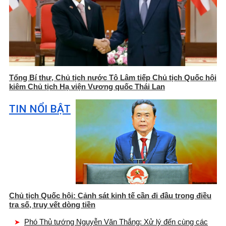
Tổng Bí thư, Chủ tịch nước Tô Lâm tiếp Chủ tịch Quốc hội
kiêm Chủ tịch Hạ viện Vương quốc Thái Lan
TIN NỔI BẬT
Chủ tịch Quốc hội: Cảnh sát kinh tế cần đi đầu trong điều
tra số, truy vết dòng tiền
Phó Thủ tướng Nguyễn Văn Thắng: Xử lý đến cùng các