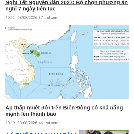
Nghỉ Tết Nguyên đán 2027: Bộ chọn phương án
nghỉ 7 ngày liên tục
10:22 - 08/08/2026
37 lượt xem
Áp thấp nhiệt đới trên Biển Đông có khả năng
mạnh lên thành bão
10:19 - 08/08/2026
46 lượt xem