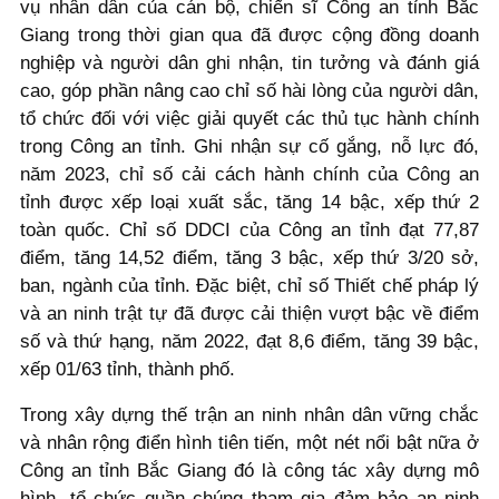
vụ nhân dân của cán bộ, chiến sĩ Công an tỉnh Bắc
Giang trong thời gian qua đã được cộng đồng doanh
nghiệp và người dân ghi nhận, tin tưởng và đánh giá
cao, góp phần nâng cao chỉ số hài lòng của người dân,
tổ chức đối với việc giải quyết các thủ tục hành chính
trong Công an tỉnh. Ghi nhận sự cố gắng, nỗ lực đó,
năm 2023, chỉ số cải cách hành chính của Công an
tỉnh được xếp loại xuất sắc, tăng 14 bậc, xếp thứ 2
toàn quốc. Chỉ số DDCI của Công an tỉnh đạt 77,87
điểm, tăng 14,52 điểm, tăng 3 bậc, xếp thứ 3/20 sở,
ban, ngành của tỉnh. Đặc biệt, chỉ số Thiết chế pháp lý
và an ninh trật tự đã được cải thiện vượt bậc về điểm
số và thứ hạng, năm 2022, đạt 8,6 điểm, tăng 39 bậc,
xếp 01/63 tỉnh, thành phố.
Trong xây dựng thế trận an ninh nhân dân vững chắc
và nhân rộng điển hình tiên tiến, một nét nổi bật nữa ở
Công an tỉnh Bắc Giang đó là công tác xây dựng mô
hình, tổ chức quần chúng tham gia đảm bảo an ninh