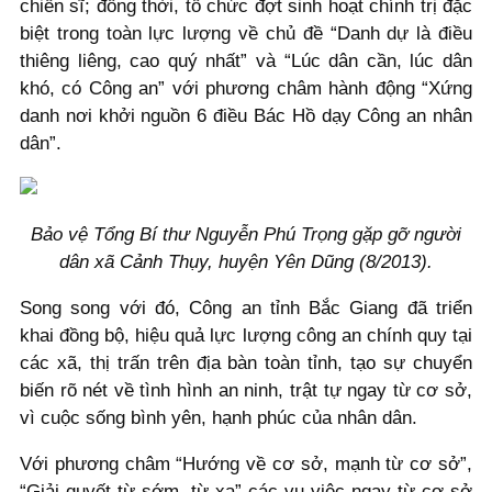
chiến sĩ; đồng thời, tổ chức đợt sinh hoạt chính trị đặc
biệt trong toàn lực lượng về chủ đề “Danh dự là điều
thiêng liêng, cao quý nhất” và “Lúc dân cần, lúc dân
khó, có Công an” với phương châm hành động “Xứng
danh nơi khởi nguồn 6 điều Bác Hồ dạy Công an nhân
dân”.
Bảo vệ Tổng Bí thư Nguyễn Phú Trọng gặp gỡ người
dân xã Cảnh Thụy, huyện Yên Dũng (8/2013).
Song song với đó, Công an tỉnh Bắc Giang đã triển
khai đồng bộ, hiệu quả lực lượng công an chính quy tại
các xã, thị trấn trên địa bàn toàn tỉnh, tạo sự chuyển
biến rõ nét về tình hình an ninh, trật tự ngay từ cơ sở,
vì cuộc sống bình yên, hạnh phúc của nhân dân.
Với phương châm “Hướng về cơ sở, mạnh từ cơ sở”,
“Giải quyết từ sớm, từ xa” các vụ việc ngay từ cơ sở