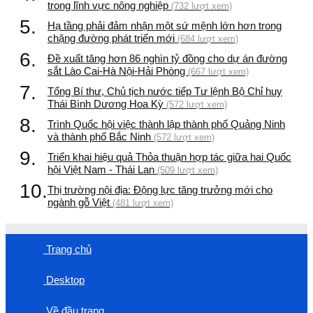
trong lĩnh vực nông nghiệp
(732 lượt xem)
5.
Hạ tầng phải đảm nhận một sứ mệnh lớn hơn trong
chặng đường phát triển mới
(684 lượt xem)
6.
Đề xuất tăng hơn 86 nghìn tỷ đồng cho dự án đường
sắt Lào Cai-Hà Nội-Hải Phòng
(667 lượt xem)
7.
Tổng Bí thư, Chủ tịch nước tiếp Tư lệnh Bộ Chỉ huy
Thái Bình Dương Hoa Kỳ
(572 lượt xem)
8.
Trình Quốc hội việc thành lập thành phố Quảng Ninh
và thành phố Bắc Ninh
(572 lượt xem)
9.
Triển khai hiệu quả Thỏa thuận hợp tác giữa hai Quốc
hội Việt Nam - Thái Lan
(509 lượt xem)
10.
Thị trường nội địa: Động lực tăng trưởng mới cho
ngành gỗ Việt
(481 lượt xem)
Trang chủ
Desktop
Về đầu trang