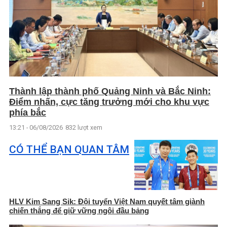
Thành lập thành phố Quảng Ninh và Bắc Ninh:
Điểm nhấn, cực tăng trưởng mới cho khu vực
phía bắc
13:21 - 06/08/2026
832 lượt xem
CÓ THỂ BẠN QUAN TÂM
HLV Kim Sang Sik: Đội tuyển Việt Nam quyết tâm giành
chiến thắng để giữ vững ngôi đầu bảng