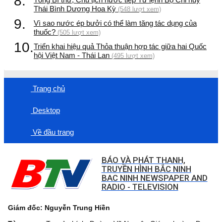
8.
Thái Bình Dương Hoa Kỳ
(548 lượt xem)
9.
Vì sao nước ép bưởi có thể làm tăng tác dụng của
thuốc?
(505 lượt xem)
10.
Triển khai hiệu quả Thỏa thuận hợp tác giữa hai Quốc
hội Việt Nam - Thái Lan
(495 lượt xem)
Trang chủ
Desktop
Về đầu trang
BÁO VÀ PHÁT THANH,
TRUYỀN HÌNH BẮC NINH
BAC NINH NEWSPAPER AND
RADIO - TELEVISION
Giám đốc: Nguyễn Trung Hiền