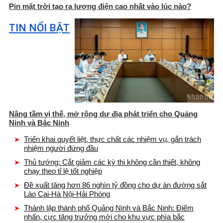
Pin mặt trời tạo ra lượng điện cao nhất vào lúc nào?
TIN NỔI BẬT
Nâng tầm vị thế, mở rộng dư địa phát triển cho Quảng
Ninh và Bắc Ninh
Triển khai quyết liệt, thực chất các nhiệm vụ, gắn trách
nhiệm người đứng đầu
Thủ tướng: Cắt giảm các kỳ thi không cần thiết, không
chạy theo tỉ lệ tốt nghiệp
Đề xuất tăng hơn 86 nghìn tỷ đồng cho dự án đường sắt
Lào Cai-Hà Nội-Hải Phòng
Thành lập thành phố Quảng Ninh và Bắc Ninh: Điểm
nhấn, cực tăng trưởng mới cho khu vực phía bắc