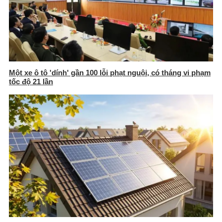
Một xe ô tô 'dính' gần 100 lỗi phạt nguội, có tháng vi phạm
tốc độ 21 lần