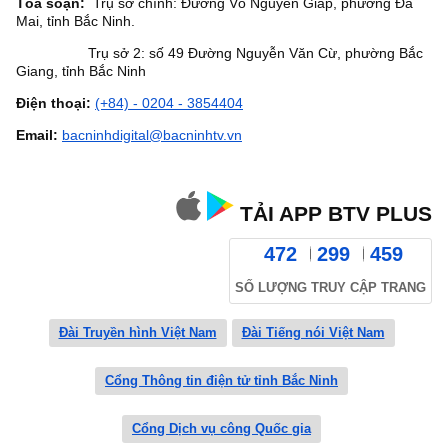
Tòa soạn:
Trụ sở chính: Đường Võ Nguyên Giáp, phường Đa
Mai, tỉnh Bắc Ninh.
Trụ sở 2: số 49 Đường Nguyễn Văn Cừ, phường Bắc
Giang, tỉnh Bắc Ninh
Điện thoại:
(+84) - 0204 - 3854404
Email:
bacninhdigital@bacninhtv.vn
TẢI APP BTV PLUS
472
299
459
SỐ LƯỢNG TRUY CẬP TRANG
Đài Truyền hình Việt Nam
Đài Tiếng nói Việt Nam
Cổng Thông tin điện tử tỉnh Bắc Ninh
Cổng Dịch vụ công Quốc gia