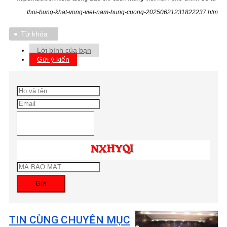
thoi-bung-khat-vong-viet-nam-hung-cuong-20250621231822237.htm
Từ khóa
Lời bình của bạn
Gửi ý kiến
Gửi
TIN CÙNG CHUYÊN MỤC