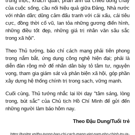
trung thực, khách quan, phản ánh đa chiều dòng chảy
của cuộc sống, cầu nối hiệu quả giữa Đảng, Nhà nước
với nhân dân; dũng cảm đấu tranh với cái xấu, cái tiêu
cực, đồng thời cổ vũ, lan tỏa những gương điển hình,
những điều tốt đẹp, những giá trị nhân văn sâu sắc
trong xã hội".
Theo Thủ tướng, báo chí cách mạng phải tiên phong
trong nắm bắt, ứng dụng công nghệ hiện đại; phải là
diễn đàn rộng mở để nhân dân bày tỏ tâm tư, nguyện
vọng, tham gia giám sát và phản biện xã hội, góp phần
xây dựng hệ thống chính trị trong sạch, vững mạnh.
Cuối cùng, Thủ tướng nhắc lại lời dạy "tâm sáng, lòng
trong, bút sắc" của Chủ tịch Hồ Chí Minh để gửi đến
những người làm báo hôm nay.
Theo Đậu Dung/Tuổi trẻ
https://tuoitre.vn/thu-tuong-bao-chi-cach-mang-viet-nam-pho-chinh-tru-ta-