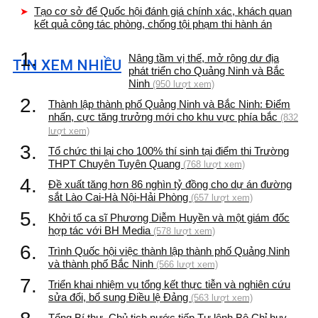
Tạo cơ sở để Quốc hội đánh giá chính xác, khách quan
kết quả công tác phòng, chống tội phạm thi hành án
1.
Nâng tầm vị thế, mở rộng dư địa
TIN XEM NHIỀU
phát triển cho Quảng Ninh và Bắc
Ninh
(950 lượt xem)
2.
Thành lập thành phố Quảng Ninh và Bắc Ninh: Điểm
nhấn, cực tăng trưởng mới cho khu vực phía bắc
(832
lượt xem)
3.
Tổ chức thi lại cho 100% thí sinh tại điểm thi Trường
THPT Chuyên Tuyên Quang
(768 lượt xem)
4.
Đề xuất tăng hơn 86 nghìn tỷ đồng cho dự án đường
sắt Lào Cai-Hà Nội-Hải Phòng
(657 lượt xem)
5.
Khởi tố ca sĩ Phương Diễm Huyền và một giám đốc
hợp tác với BH Media
(578 lượt xem)
6.
Trình Quốc hội việc thành lập thành phố Quảng Ninh
và thành phố Bắc Ninh
(566 lượt xem)
7.
Triển khai nhiệm vụ tổng kết thực tiễn và nghiên cứu
sửa đổi, bổ sung Điều lệ Đảng
(563 lượt xem)
Tổng Bí thư, Chủ tịch nước tiếp Tư lệnh Bộ Chỉ huy