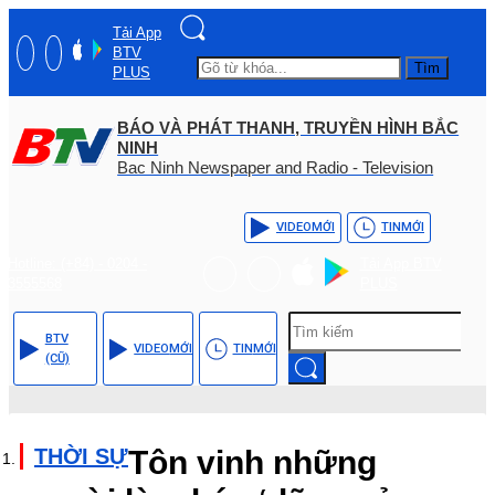
Tải App
BTV
Tìm
PLUS
BÁO VÀ PHÁT THANH, TRUYỀN HÌNH BẮC
NINH
Bac Ninh Newspaper and Radio - Television
VIDEO
MỚI
TIN
MỚI
Hotline: (+84) - 0204 -
Tải App BTV
3555568
PLUS
BTV
VIDEO
MỚI
TIN
MỚI
(CŨ)
THỜI SỰ
Tôn vinh những