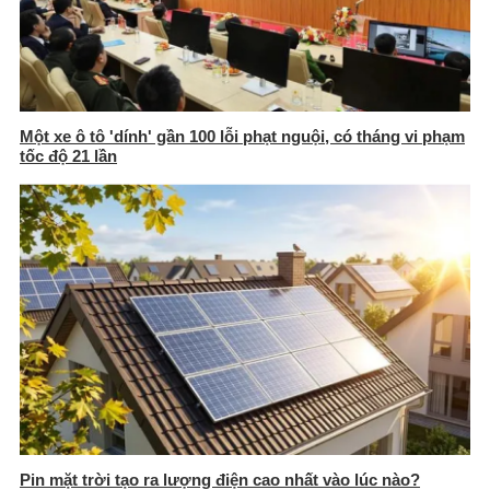
Một xe ô tô 'dính' gần 100 lỗi phạt nguội, có tháng vi phạm
tốc độ 21 lần
Pin mặt trời tạo ra lượng điện cao nhất vào lúc nào?