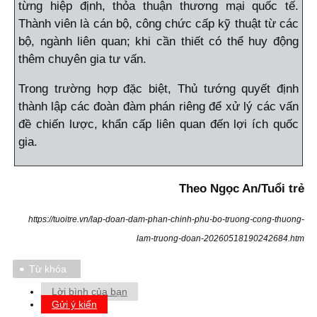
từng hiệp định, thỏa thuận thương mại quốc tế.
Thành viên là cán bộ, công chức cấp kỹ thuật từ các
bộ, ngành liên quan; khi cần thiết có thể huy động
thêm chuyên gia tư vấn.
Trong trường hợp đặc biệt, Thủ tướng quyết định
thành lập các đoàn đàm phán riêng để xử lý các vấn
đề chiến lược, khẩn cấp liên quan đến lợi ích quốc
gia.
Theo Ngọc An/Tuổi trẻ
https://tuoitre.vn/lap-doan-dam-phan-chinh-phu-bo-truong-cong-thuong-
lam-truong-doan-20260518190242684.htm
Từ khóa
Lời bình của bạn
Gửi ý kiến