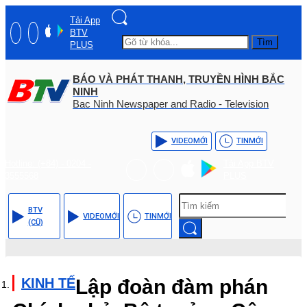
Tải App
BTV
Tìm
PLUS
BÁO VÀ PHÁT THANH, TRUYỀN HÌNH BẮC
NINH
Bac Ninh Newspaper and Radio - Television
VIDEO
MỚI
TIN
MỚI
Hotline: (+84) - 0204 -
Tải App BTV
3555568
PLUS
BTV
VIDEO
MỚI
TIN
MỚI
(CŨ)
KINH TẾ
Lập đoàn đàm phán