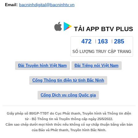
Email:
bacninhdigital@bacninhtv.vn
TẢI APP BTV PLUS
472
163
285
SỐ LƯỢNG TRUY CẬP TRANG
Đài Truyền hình Việt Nam
Đài Tiếng nói Việt Nam
Cổng Thông tin điện tử tỉnh Bắc Ninh
Cổng Dịch vụ công Quốc gia
Giấy phép số 80/GP-TTĐT do Cục Phát thanh, Truyền hình và Thông tin điện
tử - Bộ Thông tin và Truyền thông cấp ngày 25/5/2022.
Cấm sao chép dưới mọi hình thức nếu không có sự chấp thuận bằng văn bản
của Báo và Phát thanh, Truyền hình Bắc Ninh.