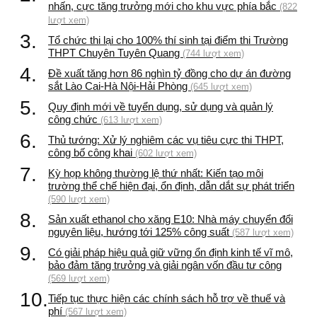
nhấn, cực tăng trưởng mới cho khu vực phía bắc
(822
lượt xem)
3.
Tổ chức thi lại cho 100% thí sinh tại điểm thi Trường
THPT Chuyên Tuyên Quang
(744 lượt xem)
4.
Đề xuất tăng hơn 86 nghìn tỷ đồng cho dự án đường
sắt Lào Cai-Hà Nội-Hải Phòng
(645 lượt xem)
5.
Quy định mới về tuyển dụng, sử dụng và quản lý
công chức
(613 lượt xem)
6.
Thủ tướng: Xử lý nghiêm các vụ tiêu cực thi THPT,
công bố công khai
(602 lượt xem)
7.
Kỳ họp không thường lệ thứ nhất: Kiến tạo môi
trường thể chế hiện đại, ổn định, dẫn dắt sự phát triển
(590 lượt xem)
8.
Sản xuất ethanol cho xăng E10: Nhà máy chuyển đổi
nguyên liệu, hướng tới 125% công suất
(587 lượt xem)
9.
Có giải pháp hiệu quả giữ vững ổn định kinh tế vĩ mô,
bảo đảm tăng trưởng và giải ngân vốn đầu tư công
(569 lượt xem)
10.
Tiếp tục thực hiện các chính sách hỗ trợ về thuế và
phí
(567 lượt xem)