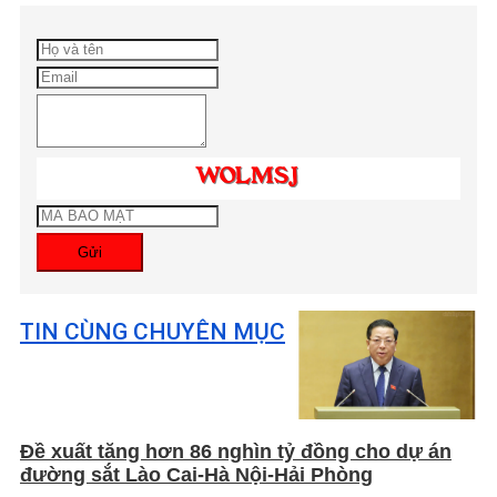
Gửi
TIN CÙNG CHUYÊN MỤC
Đề xuất tăng hơn 86 nghìn tỷ đồng cho dự án
đường sắt Lào Cai-Hà Nội-Hải Phòng