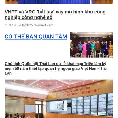
VNPT và VRG 'bắt tay' xây mô hình khu công
nghiệp công nghệ số
13:37 - 05/08/2026
349 lượt xem
CÓ THỂ BẠN QUAN TÂM
Chủ tịch Quốc hội Thái Lan dự lễ khai mạc Triển lãm kỷ
niệm 50 năm thiết lập quan hệ ngoại giao Việt Nam-Thái
Lan