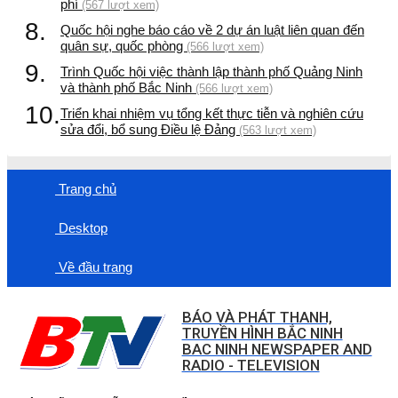
phí
(567 lượt xem)
8.
Quốc hội nghe báo cáo về 2 dự án luật liên quan đến
quân sự, quốc phòng
(566 lượt xem)
9.
Trình Quốc hội việc thành lập thành phố Quảng Ninh
và thành phố Bắc Ninh
(566 lượt xem)
10.
Triển khai nhiệm vụ tổng kết thực tiễn và nghiên cứu
sửa đổi, bổ sung Điều lệ Đảng
(563 lượt xem)
Trang chủ
Desktop
Về đầu trang
BÁO VÀ PHÁT THANH,
TRUYỀN HÌNH BẮC NINH
BAC NINH NEWSPAPER AND
RADIO - TELEVISION