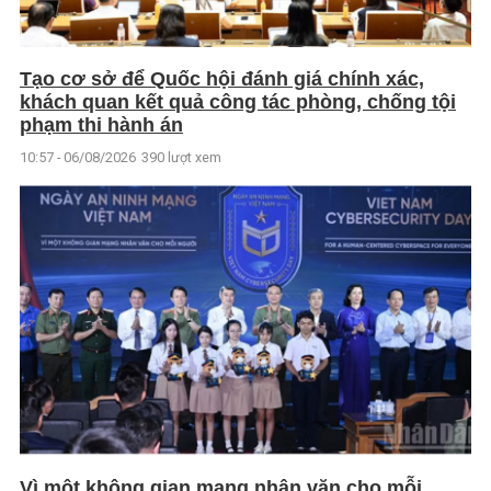
Tạo cơ sở để Quốc hội đánh giá chính xác,
khách quan kết quả công tác phòng, chống tội
phạm thi hành án
10:57 - 06/08/2026
390 lượt xem
Vì một không gian mạng nhân văn cho mỗi