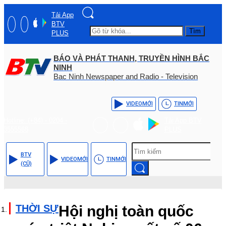
Tải App
BTV
Tìm
PLUS
BÁO VÀ PHÁT THANH, TRUYỀN HÌNH BẮC
NINH
Bac Ninh Newspaper and Radio - Television
VIDEO
MỚI
TIN
MỚI
Hotline: (+84) - 0204 -
Tải App BTV
3555568
PLUS
BTV
VIDEO
MỚI
TIN
MỚI
(CŨ)
THỜI SỰ
Hội nghị toàn quốc