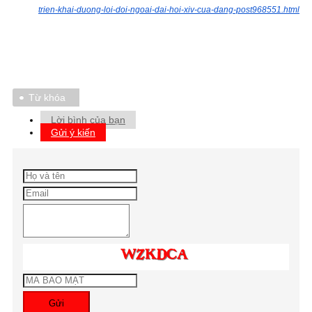
trien-khai-duong-loi-doi-ngoai-dai-hoi-xiv-cua-dang-post968551.html
Từ khóa
Lời bình của bạn
Gửi ý kiến
Gửi