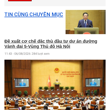
TIN CÙNG CHUYÊN MỤC
Đề xuất cơ chế đặc thù đầu tư dự án đường
Vành đai 5-Vùng Thủ đô Hà Nội
11:43 - 06/08/2026
284 lượt xem