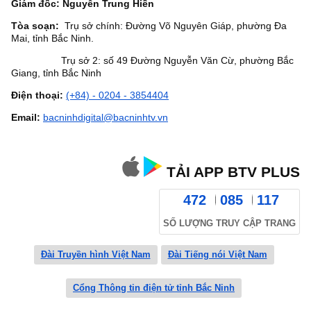
Giám đốc: Nguyễn Trung Hiền
Tòa soạn:
Trụ sở chính: Đường Võ Nguyên Giáp, phường Đa
Mai, tỉnh Bắc Ninh.
Trụ sở 2: số 49 Đường Nguyễn Văn Cừ, phường Bắc
Giang, tỉnh Bắc Ninh
Điện thoại:
(+84) - 0204 - 3854404
Email:
bacninhdigital@bacninhtv.vn
TẢI APP BTV PLUS
472
085
117
SỐ LƯỢNG TRUY CẬP TRANG
Đài Truyền hình Việt Nam
Đài Tiếng nói Việt Nam
Cổng Thông tin điện tử tỉnh Bắc Ninh