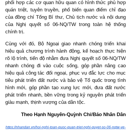
phối hợp các cơ quan hữu quan có hình thức phù hợp
quán triệt, tuyên truyền, phổ biến quan điểm chỉ đạo
của đồng chí Tổng Bí thư, Chủ tịch nước và nội dung
của Nghị quyết số 06-NQ/TW trong toàn hệ thống
chính trị.
Cùng với đó, Bộ Ngoại giao nhanh chóng triển khai
hiệu quả chương trình hành động, kế hoạch thực hiện
rõ lộ trình, tiến độ nhằm đưa Nghị quyết số 06-NQ/TW
nhanh chóng đi vào cuộc sống, góp phần nâng cao
hiệu quả công tác đối ngoại, phục vụ đắc lực cho mục
tiêu phát triển đất nước và bảo vệ Tổ quốc trong tình
hình mới, góp phần tạo xung lực mới, đưa đất nước
phát triển nhanh, bền vững trong kỷ nguyên phát triển
giàu mạnh, thịnh vượng của dân tộc.
Theo Hạnh Nguyên-Quỳnh Chi/Báo Nhân Dân
https://nhandan.vn/hoi-nghi-toan-quoc-quan-triet-nghi-quyet-so-06-nqtw-ve-