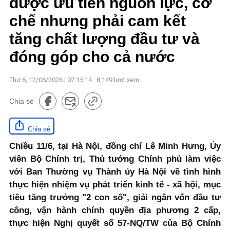
được ưu tiên nguồn lực, cơ
chế nhưng phải cam kết
tăng chất lượng đầu tư và
đóng góp cho cả nước
Thứ 6, 12/06/2026 | 07:15:14
8,149
lượt xem
Chia sẻ
Chia sẻ
Chiều 11/6, tại Hà Nội, đồng chí Lê Minh Hưng, Ủy
viên Bộ Chính trị, Thủ tướng Chính phủ làm việc
với Ban Thường vụ Thành ủy Hà Nội về tình hình
thực hiện nhiệm vụ phát triển kinh tế - xã hội, mục
tiêu tăng trưởng "2 con số", giải ngân vốn đầu tư
công, vận hành chính quyền địa phương 2 cấp,
thực hiện Nghị quyết số 57-NQ/TW của Bộ Chính