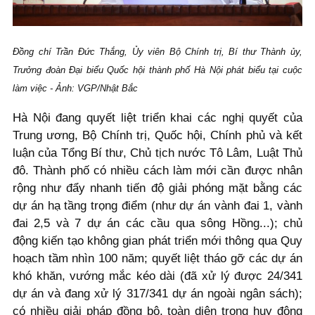
Đồng chí Trần Đức Thắng, Ủy viên Bộ Chính trị, Bí thư Thành ủy,
Trưởng đoàn Đại biểu Quốc hội thành phố Hà Nội phát biểu tại cuộc
làm việc - Ảnh: VGP/Nhật Bắc
Hà Nội đang quyết liệt triển khai các nghị quyết của
Trung ương, Bộ Chính trị, Quốc hội, Chính phủ và kết
luận của Tổng Bí thư, Chủ tịch nước Tô Lâm, Luật Thủ
đô. Thành phố có nhiều cách làm mới cần được nhân
rộng như đẩy nhanh tiến độ giải phóng mặt bằng các
dự án hạ tầng trọng điểm (như dự án vành đai 1, vành
đai 2,5 và 7 dự án các cầu qua sông Hồng...); chủ
động kiến tạo không gian phát triển mới thông qua Quy
hoạch tầm nhìn 100 năm; quyết liệt tháo gỡ các dự án
khó khăn, vướng mắc kéo dài (đã xử lý được 24/341
dự án và đang xử lý 317/341 dự án ngoài ngân sách);
có nhiều giải pháp đồng bộ, toàn diện trong huy động