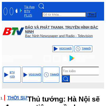
Tải App
BTV
Tìm
PLUS
BÁO VÀ PHÁT THANH, TRUYỀN HÌNH BẮC
NINH
Bac Ninh Newspaper and Radio - Television
VIDEO
MỚI
TIN
MỚI
Hotline: (+84) - 0204 -
Tải App BTV
3555568
PLUS
BTV
VIDEO
MỚI
TIN
MỚI
(CŨ)
THỜI SỰ
Thủ tướng: Hà Nội sẽ