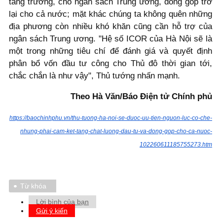
tăng trưởng, cho ngân sách Trung ương, đóng góp trở
lại cho cả nước; mặt khác chúng ta không quên những
địa phương còn nhiều khó khăn cũng cần hỗ trợ của
ngân sách Trung ương. "Hệ số ICOR của Hà Nội sẽ là
một trong những tiêu chí để đánh giá và quyết định
phân bổ vốn đầu tư công cho Thủ đô thời gian tới,
chắc chắn là như vậy", Thủ tướng nhấn mạnh.
Theo Hà Văn/Báo Điện tử Chính phủ
https://baochinhphu.vn/thu-tuong-ha-noi-se-duoc-uu-tien-nguon-luc-co-che-
nhung-phai-cam-ket-tang-chat-luong-dau-tu-va-dong-gop-cho-ca-nuoc-
102260611185755273.htm
Từ khóa
Lời bình của bạn
Gửi ý kiến