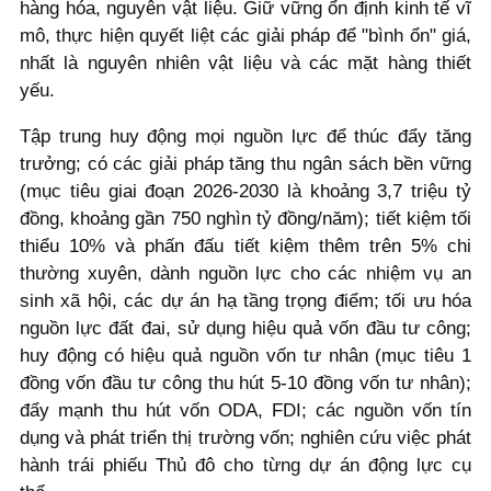
hàng hóa, nguyên vật liệu. Giữ vững ổn định kinh tế vĩ
mô, thực hiện quyết liệt các giải pháp để "bình ổn" giá,
nhất là nguyên nhiên vật liệu và các mặt hàng thiết
yếu.
Tập trung huy động mọi nguồn lực để thúc đẩy tăng
trưởng; có các giải pháp tăng thu ngân sách bền vững
(mục tiêu giai đoạn 2026-2030 là khoảng 3,7 triệu tỷ
đồng, khoảng gần 750 nghìn tỷ đồng/năm); tiết kiệm tối
thiểu 10% và phấn đấu tiết kiệm thêm trên 5% chi
thường xuyên, dành nguồn lực cho các nhiệm vụ an
sinh xã hội, các dự án hạ tầng trọng điểm; tối ưu hóa
nguồn lực đất đai, sử dụng hiệu quả vốn đầu tư công;
huy động có hiệu quả nguồn vốn tư nhân (mục tiêu 1
đồng vốn đầu tư công thu hút 5-10 đồng vốn tư nhân);
đẩy mạnh thu hút vốn ODA, FDI; các nguồn vốn tín
dụng và phát triển thị trường vốn; nghiên cứu việc phát
hành trái phiếu Thủ đô cho từng dự án động lực cụ