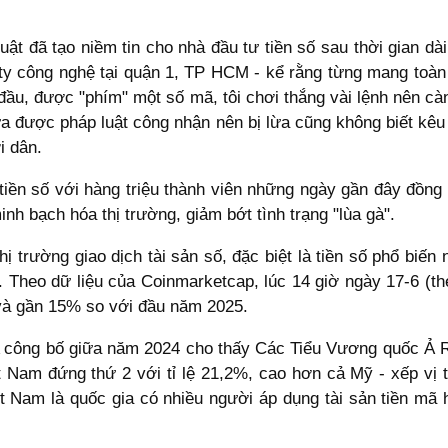
ật đã tạo niềm tin cho nhà đầu tư tiền số sau thời gian dà
ty công nghệ tại quận 1, TP HCM - kể rằng từng mang toàn 
c đầu, được "phím" một số mã, tôi chơi thắng vài lệnh nên c
hưa được pháp luật công nhận nên bị lừa cũng không biết kêu 
i dân.
iền số với hàng triệu thành viên những ngày gần đây đồng lo
h bạch hóa thị trường, giảm bớt tình trạng "lùa gà".
ị trường giao dịch tài sản số, đặc biệt là tiền số phổ biến 
h. Theo dữ liệu của Coinmarketcap, lúc 14 giờ ngày 17-6 (the
và gần 15% so với đầu năm 2025.
e-A công bố giữa năm 2024 cho thấy Các Tiểu Vương quốc Ả 
ệt Nam đứng thứ 2 với tỉ lệ 21,2%, cao hơn cả Mỹ - xếp vị 
 Nam là quốc gia có nhiều người áp dụng tài sản tiền mã h