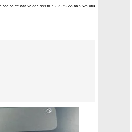
han-tien-so-de-bao-ve-nha-dau-tu-196250617210011625.htm