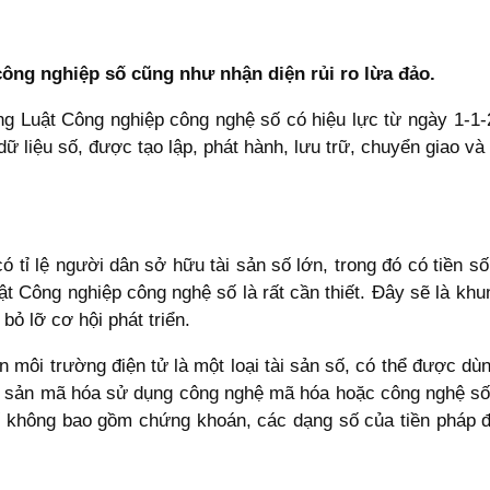
 công nghiệp số cũng như nhận diện rủi ro lừa đảo.
ong Luật Công nghiệp công nghệ số có hiệu lực từ ngày 1-1-2
ữ liệu số, được tạo lập, phát hành, lưu trữ, chuyển giao và
 tỉ lệ người dân sở hữu tài sản số lớn, trong đó có tiền s
uật Công nghiệp công nghệ số là rất cần thiết. Đây sẽ là kh
ỏ lỡ cơ hội phát triển.
n môi trường điện tử là một loại tài sản số, có thể được dù
ài sản mã hóa sử dụng công nghệ mã hóa hoặc công nghệ số đ
số không bao gồm chứng khoán, các dạng số của tiền pháp đị