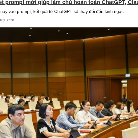
viết prompt mới giúp làm chủ hoàn toàn ChatGPT, Cl
ày vào prompt, kết quả từ ChatGPT sẽ thay đổi đến kinh ngạc.
lượt xem