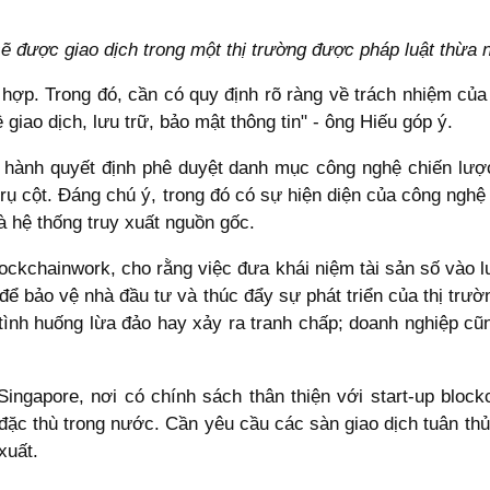
sẽ được giao dịch trong một thị trường được pháp luật thừa
ù hợp. Trong đó, cần có quy định rõ ràng về trách nhiệm củ
giao dịch, lưu trữ, bảo mật thông tin" - ông Hiếu góp ý.
hành quyết định phê duyệt danh mục công nghệ chiến lượ
rụ cột. Đáng chú ý, trong đó có sự hiện diện của công ngh
à hệ thống truy xuất nguồn gốc.
ckchainwork, cho rằng việc đưa khái niệm tài sản số vào l
 để bảo vệ nhà đầu tư và thúc đẩy sự phát triển của thị trườ
 tình huống lừa đảo hay xảy ra tranh chấp; doanh nghiệp cũ
ngapore, nơi có chính sách thân thiện với start-up blockc
đặc thù trong nước. Cần yêu cầu các sàn giao dịch tuân thủ 
xuất.