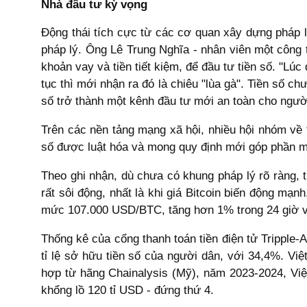
Nhà đầu tư kỳ vọng
Động thái tích cực từ các cơ quan xây dựng pháp lu
pháp lý. Ông Lê Trung Nghĩa - nhân viên một công 
khoản vay và tiền tiết kiệm, để đầu tư tiền số. "Lú
tục thì mới nhận ra đó là chiêu "lùa gà". Tiền số c
số trở thành một kênh đầu tư mới an toàn cho ngườ
Trên các nền tảng mạng xã hội, nhiều hội nhóm về t
số được luật hóa và mong quy định mới góp phần min
Theo ghi nhận, dù chưa có khung pháp lý rõ ràng, th
rất sôi động, nhất là khi giá Bitcoin biến động mạn
mức 107.000 USD/BTC, tăng hơn 1% trong 24 giờ 
Thống kê của cổng thanh toán tiền điện tử Trippl
tỉ lệ sở hữu tiền số của người dân, với 34,4%. Vi
hợp từ hãng Chainalysis (Mỹ), năm 2023-2024, Việt
khổng lồ 120 tỉ USD - đứng thứ 4.