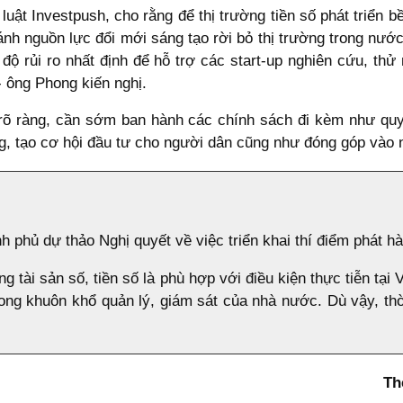
ật Investpush, cho rằng để thị trường tiền số phát triển b
ánh nguồn lực đổi mới sáng tạo rời bỏ thị trường trong nước
ộ rủi ro nhất định để hỗ trợ các start-up nghiên cứu, thử
- ông Phong kiến nghị.
rõ ràng, cần sớm ban hành các chính sách đi kèm như quy t
ng, tạo cơ hội đầu tư cho người dân cũng như đóng góp và
 phủ dự thảo Nghị quyết về việc triển khai thí điểm phát hàn
ng tài sản số, tiền số là phù hợp với điều kiện thực tiễn tại
ong khuôn khổ quản lý, giám sát của nhà nước. Dù vậy, thời
Th