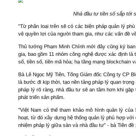
Nhà đầu tư tiền số sắp tới 
"Từ phân loại trên sẽ có các biện pháp quản lý ph
vệ quyền lợi của người tham gia, như các vấn đề về 
Thủ tướng Phạm Minh Chính mới đây cũng ký ban 
gia, bao gồm 11 nhóm công nghệ được xác định là t
số, tiền số, tiền mã hóa; hạ tầng mạng blockchain v
Bà Lê Ngọc Mỹ Tiên, Tổng Giám đốc Công ty CP Blo
là bước đi kịp thời, tạo nền tảng pháp lý quan trọng
pháp lý rõ ràng, nhà đầu tư sẽ an tâm hơn khi gặp
phát triển sản phẩm.
"Việt Nam có thể tham khảo mô hình quản lý của Si
hoạt, từ đó xây dựng hệ thống quản lý phù hợp với 
nhiệm pháp lý giữa sàn và nhà đầu tư" - bà Tiên đề 