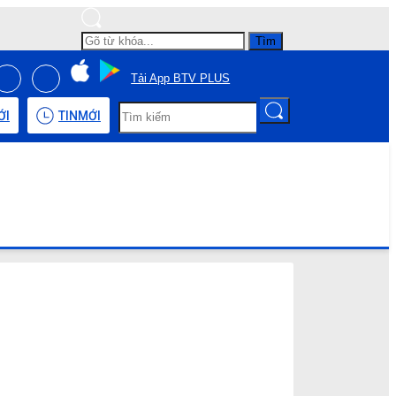
Tìm
Tải App BTV PLUS
ỚI
TIN
MỚI