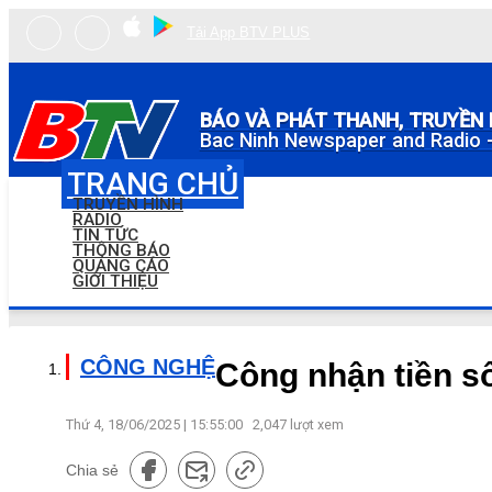
Tải App BTV PLUS
BÁO VÀ PHÁT THANH, TRUYỀN 
Bac Ninh Newspaper and Radio -
TRANG CHỦ
TRUYỀN HÌNH
RADIO
TIN TỨC
THÔNG BÁO
QUẢNG CÁO
GIỚI THIỆU
CÔNG NGHỆ
Công nhận tiền s
Thứ 4, 18/06/2025 | 15:55:00
2,047
lượt xem
Chia sẻ