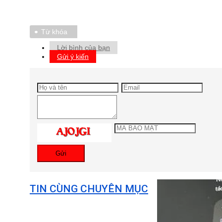
Từ khóa
Lời bình của bạn
Gửi ý kiến
Gửi
TIN CÙNG CHUYÊN MỤC