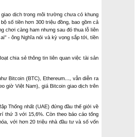
i giao dịch trong môi trường chưa có khung
bộ số tiền hơn 300 triệu đồng, bao gồm cả
àng chơi càng ham nhưng sau đó thua lỗ liên
ai" - ông Nghĩa nói và kỳ vọng sắp tới, tiền
ạt chia sẻ thông tin liên quan việc tài sản
như Bitcoin (BTC), Ethereum..., vẫn diễn ra
o giờ Việt Nam), giá Bitcoin giao dịch trên
Rập Thống nhất (UAE) đứng đầu thế giới về
trí thứ 3 với 15,6%. Còn theo báo cáo tổng
óa, với hơn 20 triệu nhà đầu tư và số vốn