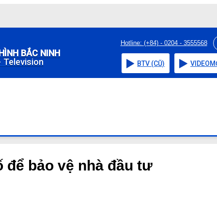
Hotline: (+84) - 0204 - 3555568
HÌNH BẮC NINH
 Television
BTV (CŨ)
VIDEO
M
ố để bảo vệ nhà đầu tư