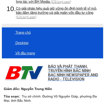
hợp tác với BH Media
(578 lượt xem)
10.
Có giải pháp hiệu quả giữ vững ổn định kinh tế vĩ mô,
bảo đảm tăng trưởng và giải ngân vốn đầu tư công
(574 lượt xem)
Trang chủ
Desktop
Về đầu trang
BÁO VÀ PHÁT THANH,
TRUYỀN HÌNH BẮC NINH
BAC NINH NEWSPAPER AND
RADIO - TELEVISION
Giám đốc: Nguyễn Trung Hiền
Tòa soạn:
Trụ sở chính: Đường Võ Nguyên Giáp, phường Đa
Mai, tỉnh Bắc Ninh.