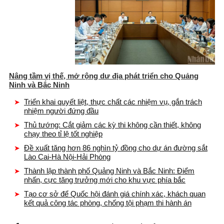
Nâng tầm vị thế, mở rộng dư địa phát triển cho Quảng
Ninh và Bắc Ninh
Triển khai quyết liệt, thực chất các nhiệm vụ, gắn trách
nhiệm người đứng đầu
Thủ tướng: Cắt giảm các kỳ thi không cần thiết, không
chạy theo tỉ lệ tốt nghiệp
Đề xuất tăng hơn 86 nghìn tỷ đồng cho dự án đường sắt
Lào Cai-Hà Nội-Hải Phòng
Thành lập thành phố Quảng Ninh và Bắc Ninh: Điểm
nhấn, cực tăng trưởng mới cho khu vực phía bắc
Tạo cơ sở để Quốc hội đánh giá chính xác, khách quan
kết quả công tác phòng, chống tội phạm thi hành án