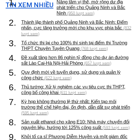
1.
Nâng tầm vị thế, mở rộng dư địa
TIN XEM NHIỀU
phát triển cho Quảng Ninh và Bắc
Ninh
(950 lượt xem)
2.
Thành lập thành phố Quảng Ninh và Bắc Ninh: Điểm
nhấn, cực tăng trưởng mới cho khu vực phía bắc
(832
lượt xem)
3.
Tổ chức thi lại cho 100% thí sinh tại điểm thi Trường
THPT Chuyên Tuyên Quang
(768 lượt xem)
4.
Đề xuất tăng hơn 86 nghìn tỷ đồng cho dự án đường
sắt Lào Cai-Hà Nội-Hải Phòng
(657 lượt xem)
5.
Quy định mới về tuyển dụng, sử dụng và quản lý
công chức
(622 lượt xem)
6.
Thủ tướng: Xử lý nghiêm các vụ tiêu cực thi THPT,
công bố công khai
(611 lượt xem)
7.
Kỳ họp không thường lệ thứ nhất: Kiến tạo môi
trường thể chế hiện đại, ổn định, dẫn dắt sự phát triển
(595 lượt xem)
8.
Sản xuất ethanol cho xăng E10: Nhà máy chuyển đổi
nguyên liệu, hướng tới 125% công suất
(593 lượt xem)
9.
Khởi tố ca sĩ Phương Diễm Huyền và một giám đốc