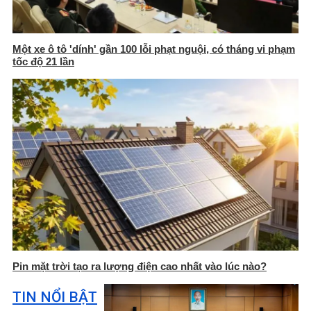
Một xe ô tô 'dính' gần 100 lỗi phạt nguội, có tháng vi phạm
tốc độ 21 lần
Pin mặt trời tạo ra lượng điện cao nhất vào lúc nào?
TIN NỔI BẬT