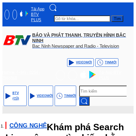
Tải App
BTV
Tìm
PLUS
BÁO VÀ PHÁT THANH, TRUYỀN HÌNH BẮC
NINH
Bac Ninh Newspaper and Radio - Television
VIDEO
MỚI
TIN
MỚI
Hotline: (+84) - 0204 -
Tải App BTV
3555568
PLUS
BTV
VIDEO
MỚI
TIN
MỚI
(CŨ)
CÔNG NGHỆ
Khám phá Search