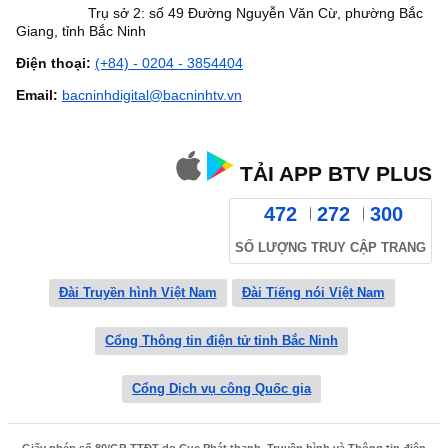
Trụ sở 2: số 49 Đường Nguyễn Văn Cừ, phường Bắc
Giang, tỉnh Bắc Ninh
Điện thoại:
(+84) - 0204 - 3854404
Email:
bacninhdigital@bacninhtv.vn
TẢI APP BTV PLUS
472
272
300
SỐ LƯỢNG TRUY CẬP TRANG
Đài Truyền hình Việt Nam
Đài Tiếng nói Việt Nam
Cổng Thông tin điện tử tỉnh Bắc Ninh
Cổng Dịch vụ công Quốc gia
Giấy phép số 80/GP-TTĐT do Cục Phát thanh, Truyền hình và Thông tin điện