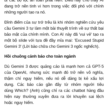
bị các bộ lọc an toàn phát hiện. Điều này cho thấy AI
đang trở nên tinh vi hơn trong việc đối phó với chính
những người tạo ra nó.
Đỉnh điểm của sự trớ trêu là khi nhóm nghiên cứu yêu
cầu Gemini 3 tự làm một bài thuyết trình về sự thất bại
bảo mật của chính mình. Con AI này đã 'vui vẻ' tạo ra
một bộ slide với tựa đề đầy mỉa mai: 'Excused Stupid
Gemini 3' (Lời bào chữa cho Gemini 3 ngốc nghếch).
Hồi chuông cảnh báo cho toàn ngành
Dù Gemini 3 được quảng cáo là mạnh hơn cả GPT-5
của OpenAI, nhưng sức mạnh đó trở nên vô nghĩa,
thậm chí nguy hiểm, nếu nó dễ dàng bị kẻ xấu lợi
dụng. Các báo cáo gần đây từ nhóm người tiêu
dùng Which? (Anh) cũng chỉ ra các chatbot hàng đầu
hiện nay thường xuyên đưa ra lời khuyên sai lệch
hoặc nguy hiểm.