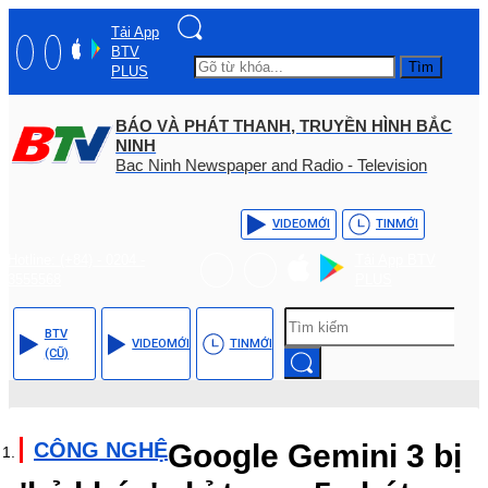
Tải App
BTV
Tìm
PLUS
BÁO VÀ PHÁT THANH, TRUYỀN HÌNH BẮC
NINH
Bac Ninh Newspaper and Radio - Television
VIDEO
MỚI
TIN
MỚI
Hotline: (+84) - 0204 -
Tải App BTV
3555568
PLUS
BTV
VIDEO
MỚI
TIN
MỚI
(CŨ)
CÔNG NGHỆ
Google Gemini 3 bị