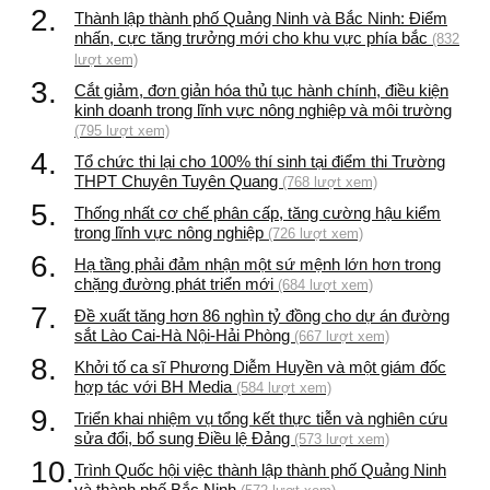
2.
Thành lập thành phố Quảng Ninh và Bắc Ninh: Điểm
nhấn, cực tăng trưởng mới cho khu vực phía bắc
(832
lượt xem)
3.
Cắt giảm, đơn giản hóa thủ tục hành chính, điều kiện
kinh doanh trong lĩnh vực nông nghiệp và môi trường
(795 lượt xem)
4.
Tổ chức thi lại cho 100% thí sinh tại điểm thi Trường
THPT Chuyên Tuyên Quang
(768 lượt xem)
5.
Thống nhất cơ chế phân cấp, tăng cường hậu kiểm
trong lĩnh vực nông nghiệp
(726 lượt xem)
6.
Hạ tầng phải đảm nhận một sứ mệnh lớn hơn trong
chặng đường phát triển mới
(684 lượt xem)
7.
Đề xuất tăng hơn 86 nghìn tỷ đồng cho dự án đường
sắt Lào Cai-Hà Nội-Hải Phòng
(667 lượt xem)
8.
Khởi tố ca sĩ Phương Diễm Huyền và một giám đốc
hợp tác với BH Media
(584 lượt xem)
9.
Triển khai nhiệm vụ tổng kết thực tiễn và nghiên cứu
sửa đổi, bổ sung Điều lệ Đảng
(573 lượt xem)
10.
Trình Quốc hội việc thành lập thành phố Quảng Ninh
và thành phố Bắc Ninh