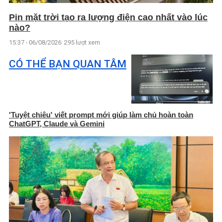
Pin mặt trời tạo ra lượng điện cao nhất vào lúc
nào?
15:37 - 06/08/2026
295 lượt xem
CÓ THỂ BẠN QUAN TÂM
'Tuyệt chiêu' viết prompt mới giúp làm chủ hoàn toàn
ChatGPT, Claude và Gemini