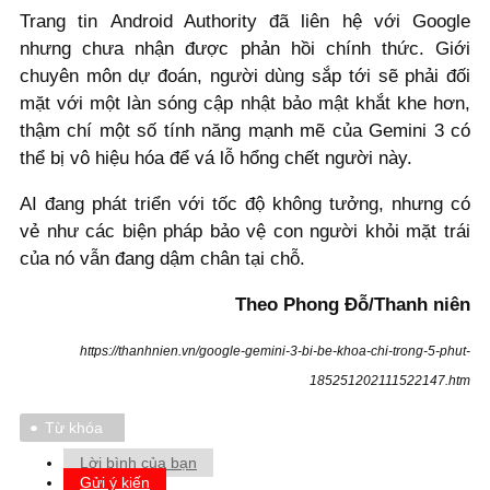
Trang tin Android Authority đã liên hệ với Google
nhưng chưa nhận được phản hồi chính thức. Giới
chuyên môn dự đoán, người dùng sắp tới sẽ phải đối
mặt với một làn sóng cập nhật bảo mật khắt khe hơn,
thậm chí một số tính năng mạnh mẽ của Gemini 3 có
thể bị vô hiệu hóa để vá lỗ hổng chết người này.
AI đang phát triển với tốc độ không tưởng, nhưng có
vẻ như các biện pháp bảo vệ con người khỏi mặt trái
của nó vẫn đang dậm chân tại chỗ.
Theo Phong Đỗ/Thanh niên
https://thanhnien.vn/google-gemini-3-bi-be-khoa-chi-trong-5-phut-
185251202111522147.htm
Từ khóa
Lời bình của bạn
Gửi ý kiến