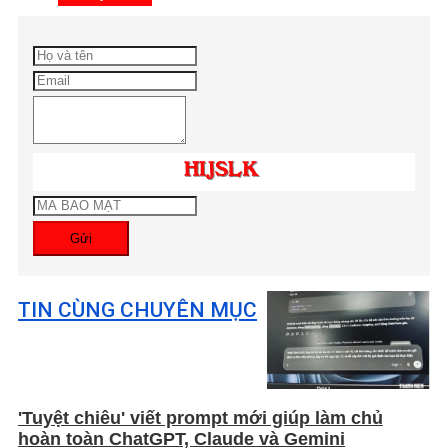
Gửi
TIN CÙNG CHUYÊN MỤC
'Tuyệt chiêu' viết prompt mới giúp làm chủ
hoàn toàn ChatGPT, Claude và Gemini