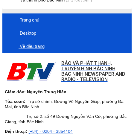
(572 lượt xem)
Trang chủ
Desktop
Về đầu trang
BÁO VÀ PHÁT THANH,
TRUYỀN HÌNH BẮC NINH
BAC NINH NEWSPAPER AND
RADIO - TELEVISION
Giám đốc: Nguyễn Trung Hiền
Tòa soạn:
Trụ sở chính: Đường Võ Nguyên Giáp, phường Đa
Mai, tỉnh Bắc Ninh.
Trụ sở 2: số 49 Đường Nguyễn Văn Cừ, phường Bắc
Giang, tỉnh Bắc Ninh
Điện thoại:
(+84) - 0204 - 3854404