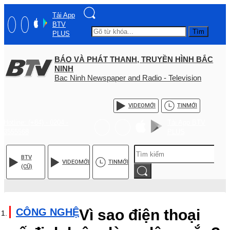
Tải App
BTV
Tìm
PLUS
BÁO VÀ PHÁT THANH, TRUYỀN HÌNH BẮC
NINH
Bac Ninh Newspaper and Radio - Television
VIDEO
MỚI
TIN
MỚI
Hotline: (+84) - 0204 -
Tải App BTV
3555568
PLUS
BTV
VIDEO
MỚI
TIN
MỚI
(CŨ)
CÔNG NGHỆ
Vì sao điện thoại