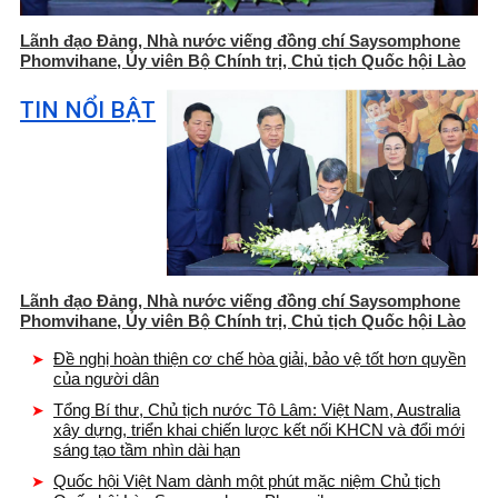
Lãnh đạo Đảng, Nhà nước viếng đồng chí Saysomphone
Phomvihane, Ủy viên Bộ Chính trị, Chủ tịch Quốc hội Lào
TIN NỔI BẬT
Lãnh đạo Đảng, Nhà nước viếng đồng chí Saysomphone
Phomvihane, Ủy viên Bộ Chính trị, Chủ tịch Quốc hội Lào
Đề nghị hoàn thiện cơ chế hòa giải, bảo vệ tốt hơn quyền
của người dân
Tổng Bí thư, Chủ tịch nước Tô Lâm: Việt Nam, Australia
xây dựng, triển khai chiến lược kết nối KHCN và đổi mới
sáng tạo tầm nhìn dài hạn
Quốc hội Việt Nam dành một phút mặc niệm Chủ tịch