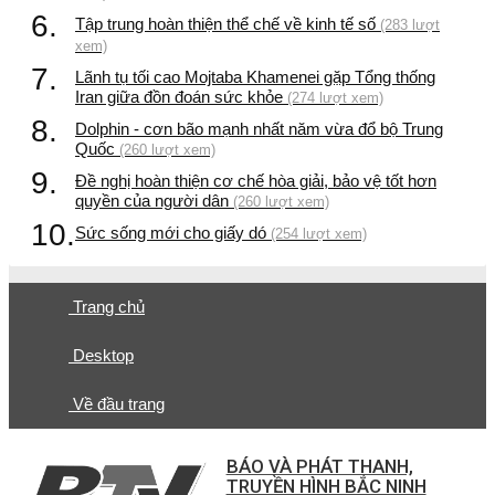
6.
Tập trung hoàn thiện thể chế về kinh tế số
(283 lượt
xem)
7.
Lãnh tụ tối cao Mojtaba Khamenei gặp Tổng thống
Iran giữa đồn đoán sức khỏe
(274 lượt xem)
8.
Dolphin - cơn bão mạnh nhất năm vừa đổ bộ Trung
Quốc
(260 lượt xem)
9.
Đề nghị hoàn thiện cơ chế hòa giải, bảo vệ tốt hơn
quyền của người dân
(260 lượt xem)
10.
Sức sống mới cho giấy dó
(254 lượt xem)
Trang chủ
Desktop
Về đầu trang
BÁO VÀ PHÁT THANH,
TRUYỀN HÌNH BẮC NINH