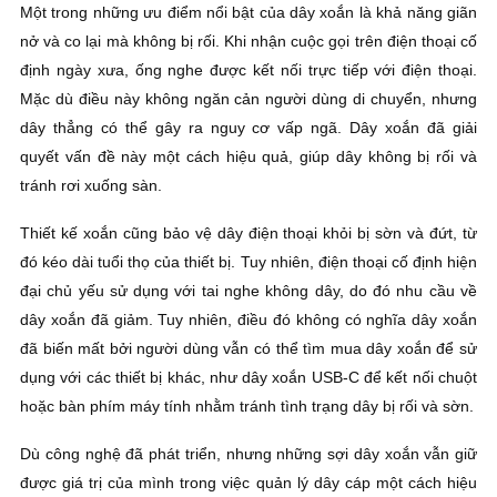
Một trong những ưu điểm nổi bật của dây xoắn là khả năng giãn
nở và co lại mà không bị rối. Khi nhận cuộc gọi trên điện thoại cố
định ngày xưa, ống nghe được kết nối trực tiếp với điện thoại.
Mặc dù điều này không ngăn cản người dùng di chuyển, nhưng
dây thẳng có thể gây ra nguy cơ vấp ngã. Dây xoắn đã giải
quyết vấn đề này một cách hiệu quả, giúp dây không bị rối và
tránh rơi xuống sàn.
Thiết kế xoắn cũng bảo vệ dây điện thoại khỏi bị sờn và đứt, từ
đó kéo dài tuổi thọ của thiết bị. Tuy nhiên, điện thoại cố định hiện
đại chủ yếu sử dụng với tai nghe không dây, do đó nhu cầu về
dây xoắn đã giảm. Tuy nhiên, điều đó không có nghĩa dây xoắn
đã biến mất bởi người dùng vẫn có thể tìm mua dây xoắn để sử
dụng với các thiết bị khác, như dây xoắn USB-C để kết nối chuột
hoặc bàn phím máy tính nhằm tránh tình trạng dây bị rối và sờn.
Dù công nghệ đã phát triển, nhưng những sợi dây xoắn vẫn giữ
được giá trị của mình trong việc quản lý dây cáp một cách hiệu