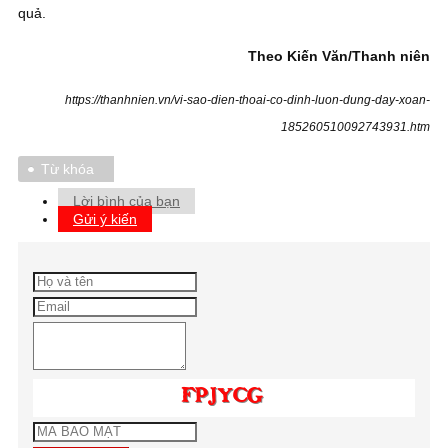
quả.
Theo Kiến Văn/Thanh niên
https://thanhnien.vn/vi-sao-dien-thoai-co-dinh-luon-dung-day-xoan-
185260510092743931.htm
Từ khóa
Lời bình của bạn
Gửi ý kiến