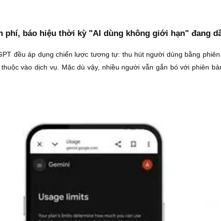
 phí, báo hiệu thời kỳ "AI dùng không giới hạn" đang dầ
tGPT đều áp dụng chiến lược tương tự: thu hút người dùng bằng phiên
ụ thuộc vào dịch vụ. Mặc dù vậy, nhiều người vẫn gắn bó với phiên b