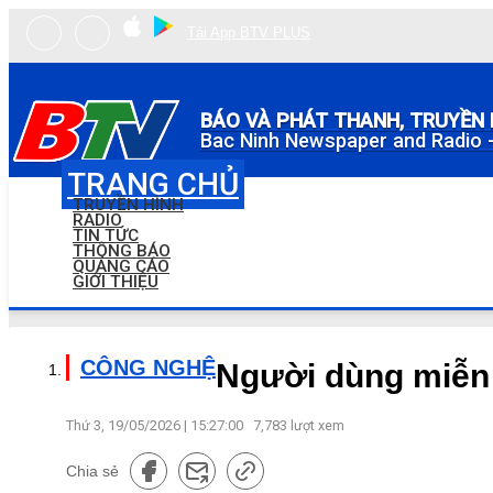
Tải App BTV PLUS
BÁO VÀ PHÁT THANH, TRUYỀN 
Bac Ninh Newspaper and Radio -
TRANG CHỦ
TRUYỀN HÌNH
RADIO
TIN TỨC
THÔNG BÁO
QUẢNG CÁO
GIỚI THIỆU
CÔNG NGHỆ
Người dùng miễn 
Thứ 3, 19/05/2026 | 15:27:00
7,783
lượt xem
Chia sẻ