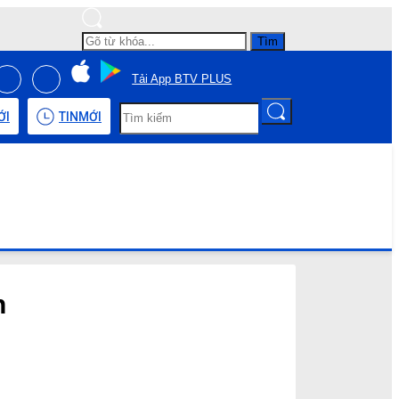
Tìm
Tải App BTV PLUS
ỚI
TIN
MỚI
n