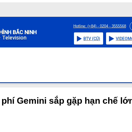
Hotline: (+84) - 0204 - 3555568
HÌNH BẮC NINH
 Television
BTV (CŨ)
VIDEO
M
phí Gemini sắp gặp hạn chế lớ