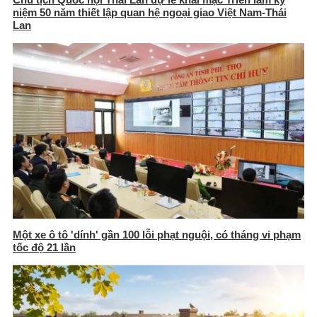
niệm 50 năm thiết lập quan hệ ngoại giao Việt Nam-Thái
Lan
Một xe ô tô 'dính' gần 100 lỗi phạt nguội, có tháng vi phạm
tốc độ 21 lần