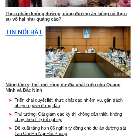
Thực phẩm không đường, dùng đường ăn kiêng có thực
sự vô hại như quảng cáo?
TIN NỔI BẬT
Nâng tầm vị thế, mở rộng dư địa phát triển cho Quảng
Ninh và Bắc Ninh
Triển khai quyết liệt, thực chất các nhiệm vụ, gắn trách
nhiệm người đứng đầu
Thủ tướng: Cắt giảm các kỳ thi không cần thiết, không
chạy theo tỉ lệ tốt nghiệp
Đề xuất tăng hơn 86 nghìn tỷ đồng cho dự án đường sắt
Lào Cai-Hà Nội-Hải Phòng