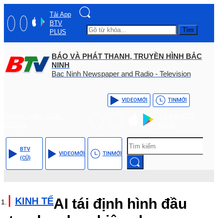
Tải App
BTV
Tìm
PLUS
BÁO VÀ PHÁT THANH, TRUYỀN HÌNH BẮC
NINH
Bac Ninh Newspaper and Radio - Television
VIDEO
MỚI
TIN
MỚI
Hotline: (+84) - 0204 -
Tải App BTV
3555568
PLUS
BTV
VIDEO
MỚI
TIN
MỚI
(CŨ)
KINH TẾ
AI tái định hình đầu