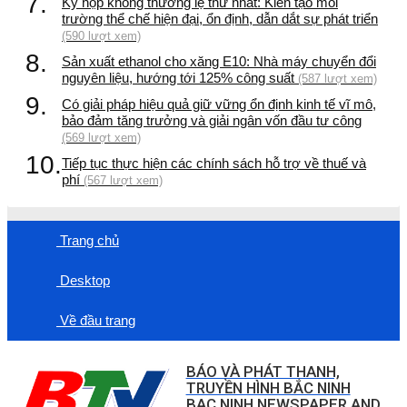
7.
Kỳ họp không thường lệ thứ nhất: Kiến tạo môi
trường thể chế hiện đại, ổn định, dẫn dắt sự phát triển
(590 lượt xem)
8.
Sản xuất ethanol cho xăng E10: Nhà máy chuyển đổi
nguyên liệu, hướng tới 125% công suất
(587 lượt xem)
9.
Có giải pháp hiệu quả giữ vững ổn định kinh tế vĩ mô,
bảo đảm tăng trưởng và giải ngân vốn đầu tư công
(569 lượt xem)
10.
Tiếp tục thực hiện các chính sách hỗ trợ về thuế và
phí
(567 lượt xem)
Trang chủ
Desktop
Về đầu trang
BÁO VÀ PHÁT THANH,
TRUYỀN HÌNH BẮC NINH
BAC NINH NEWSPAPER AND