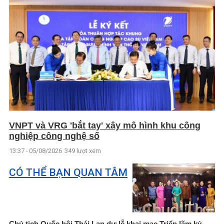
VNPT và VRG 'bắt tay' xây mô hình khu công
nghiệp công nghệ số
13:37 - 05/08/2026
349 lượt xem
CÓ THỂ BẠN QUAN TÂM
Chủ tịch Quốc hội Thái Lan dự lễ khai mạc Triển lãm kỷ