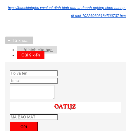
https://baochinhphu.vn/ai-tai-dinh-hinh-dau-tu-doanh-nghiep-chon-huong-
di-moi-102260603184500737.htm
Từ khóa
Lời bình của bạn
Gửi ý kiến
Gửi