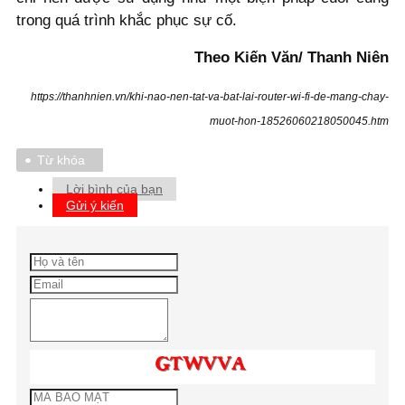
trong quá trình khắc phục sự cố.
Theo Kiến Văn/ Thanh Niên
https://thanhnien.vn/khi-nao-nen-tat-va-bat-lai-router-wi-fi-de-mang-chay-
muot-hon-18526060218050045.htm
Từ khóa
Lời bình của bạn
Gửi ý kiến