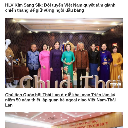
HLV Kim Sang Sik: Đội tuyển Việt Nam quyết tâm giành
chiến thắng để giữ vững ngôi đầu bảng
Chủ tịch Quốc hội Thái Lan dự lễ khai mạc Triển lãm kỷ
niệm 50 năm thiết lập quan hệ ngoại giao Việt Nam-Thái
Lan