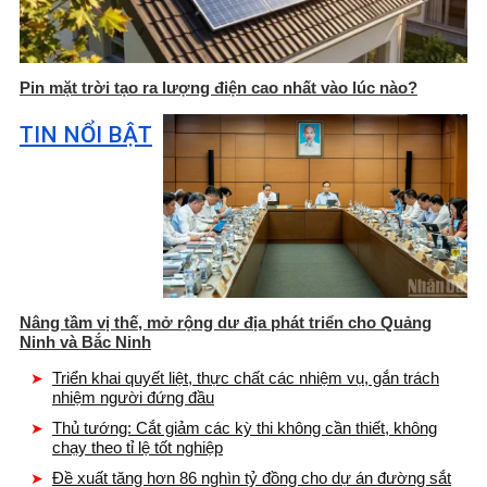
Pin mặt trời tạo ra lượng điện cao nhất vào lúc nào?
TIN NỔI BẬT
Nâng tầm vị thế, mở rộng dư địa phát triển cho Quảng
Ninh và Bắc Ninh
Triển khai quyết liệt, thực chất các nhiệm vụ, gắn trách
nhiệm người đứng đầu
Thủ tướng: Cắt giảm các kỳ thi không cần thiết, không
chạy theo tỉ lệ tốt nghiệp
Đề xuất tăng hơn 86 nghìn tỷ đồng cho dự án đường sắt