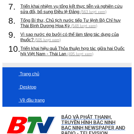
7.
Triển khai nhiệm vụ tổng kết thực tiễn và nghiên cứu
sửa đổi, bổ sung Điều lệ Đảng
(563 lượt xem)
8.
Tổng Bí thư, Chủ tịch nước tiếp Tư lệnh Bộ Chỉ huy
Thái Bình Dương Hoa Kỳ
(548 lượt xem)
9.
Vì sao nước ép bưởi có thể làm tăng tác dụng của
thuốc?
(505 lượt xem)
10.
Triển khai hiệu quả Thỏa thuận hợp tác giữa hai Quốc
hội Việt Nam - Thái Lan
(495 lượt xem)
Trang chủ
Desktop
Về đầu trang
BÁO VÀ PHÁT THANH,
TRUYỀN HÌNH BẮC NINH
BAC NINH NEWSPAPER AND
RADIO - TELEVISION