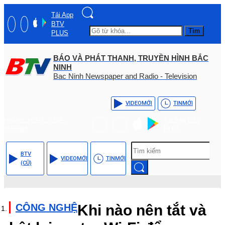
Tải App
BTV
Tìm
PLUS
BÁO VÀ PHÁT THANH, TRUYỀN HÌNH BẮC
NINH
Bac Ninh Newspaper and Radio - Television
VIDEO
MỚI
TIN
MỚI
Hotline: (+84) - 0204 -
Tải App BTV
3555568
PLUS
BTV
VIDEO
MỚI
TIN
MỚI
(CŨ)
CÔNG NGHỆ
Khi nào nên tắt và