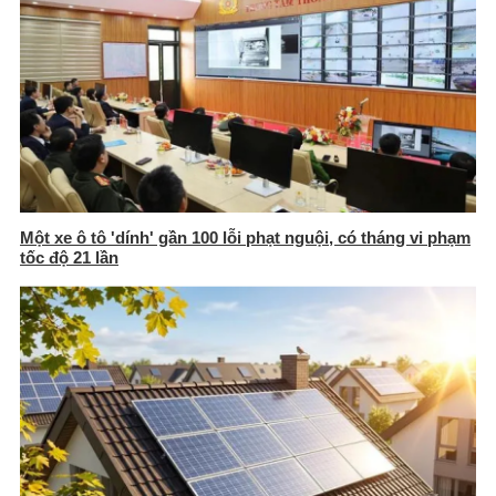
Một xe ô tô 'dính' gần 100 lỗi phạt nguội, có tháng vi phạm
tốc độ 21 lần