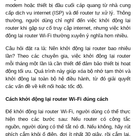
modem hoặc thiết bị đầu cuối cáp quang từ nhà cung
cấp dịch vụ internet (ISP) và để router tự xử lý. Thông
thường, người dùng chỉ nghĩ đến việc khởi động lại
router khi gặp sự cố truy cập internet, nhưng việc khởi
động lại router Wi-Fi thường xuyên ý nghĩa hơn nhiều.
Câu hỏi đặt ra là: Nên khởi động lại router bao nhiêu
lần? Theo các chuyên gia, việc khởi động lại router
mỗi tháng một lần là cần thiết để đảm bảo thiết bị hoạt
động tối ưu. Quá trình này giúp xóa bộ nhớ tạm thời và
khởi động lại toàn bộ hệ điều hành, từ đó giải quyết
các vấn đề về kết nối hoặc tốc độ.
Cách khởi động lại router Wi-Fi đúng cách
Để khởi động lại router Wi-Fi, người dùng có thể thực
hiện theo các bước sau: Nếu router có công tắc
nguồn, người dùng có thể tắt nó đi. Nếu không, hãy rút
phích cắm khỏi ổ điện, đợi ít nhất 30 giây, rồi cắm lại.