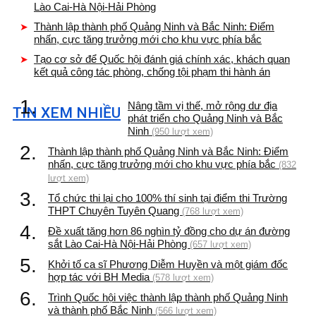
Lào Cai-Hà Nội-Hải Phòng
Thành lập thành phố Quảng Ninh và Bắc Ninh: Điểm
nhấn, cực tăng trưởng mới cho khu vực phía bắc
Tạo cơ sở để Quốc hội đánh giá chính xác, khách quan
kết quả công tác phòng, chống tội phạm thi hành án
1.
Nâng tầm vị thế, mở rộng dư địa
TIN XEM NHIỀU
phát triển cho Quảng Ninh và Bắc
Ninh
(950 lượt xem)
2.
Thành lập thành phố Quảng Ninh và Bắc Ninh: Điểm
nhấn, cực tăng trưởng mới cho khu vực phía bắc
(832
lượt xem)
3.
Tổ chức thi lại cho 100% thí sinh tại điểm thi Trường
THPT Chuyên Tuyên Quang
(768 lượt xem)
4.
Đề xuất tăng hơn 86 nghìn tỷ đồng cho dự án đường
sắt Lào Cai-Hà Nội-Hải Phòng
(657 lượt xem)
5.
Khởi tố ca sĩ Phương Diễm Huyền và một giám đốc
hợp tác với BH Media
(578 lượt xem)
6.
Trình Quốc hội việc thành lập thành phố Quảng Ninh
và thành phố Bắc Ninh
(566 lượt xem)