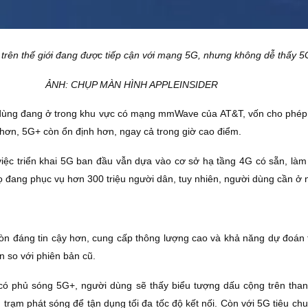
 trên thế giới đang được tiếp cận với mạng 5G, nhưng không dễ thấy 
ẢNH: CHỤP MÀN HÌNH APPLEINSIDER
dùng đang ở trong khu vực có mạng mmWave của AT&T, vốn cho phép tố
ơn, 5G+ còn ổn định hơn, ngay cả trong giờ cao điểm.
ệc triển khai 5G ban đầu vẫn dựa vào cơ sở hạ tầng 4G có sẵn, làm
ang phục vụ hơn 300 triệu người dân, tuy nhiên, người dùng cần ở nhữ
còn đáng tin cậy hơn, cung cấp thông lượng cao và khả năng dự đoán 
n so với phiên bản cũ.
 phủ sóng 5G+, người dùng sẽ thấy biểu tượng dấu cộng trên thanh
rạm phát sóng để tận dụng tối đa tốc độ kết nối. Còn với 5G tiêu ch