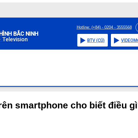
Hotline: (+84) - 0204 - 3555568
HÌNH BẮC NINH
 Television
BTV (CŨ)
VIDEO
M
rên smartphone cho biết điều g