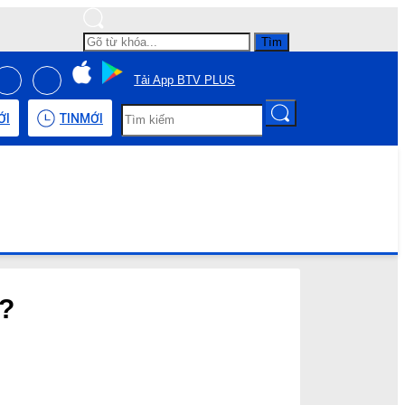
Tìm
Tải App BTV PLUS
ỚI
TIN
MỚI
ì?