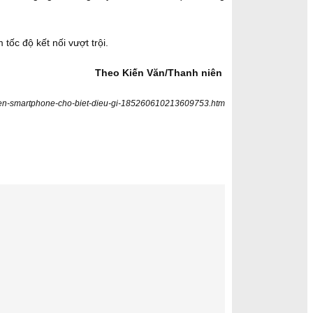
tốc độ kết nối vượt trội.
Theo Kiến Văn/Thanh niên
-tren-smartphone-cho-biet-dieu-gi-185260610213609753.htm