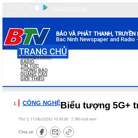
Tải App BTV PLUS
BÁO VÀ PHÁT THANH, TRUYỀN 
Bac Ninh Newspaper and Radio -
TRANG CHỦ
TRUYỀN HÌNH
RADIO
TIN TỨC
THÔNG BÁO
QUẢNG CÁO
GIỚI THIỆU
CÔNG NGHỆ
Biểu tượng 5G+ t
Thứ 5, 11/06/2026 | 10:50:00
7,785
lượt xem
Chia sẻ