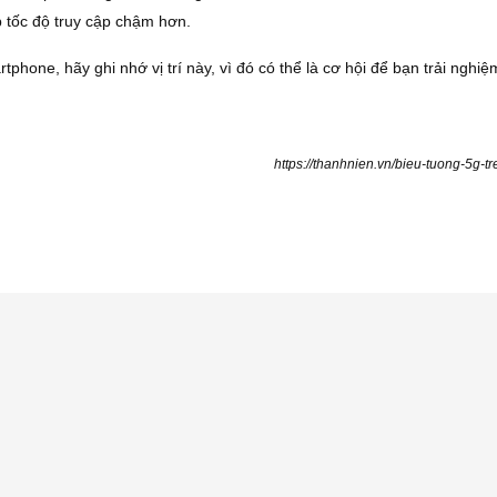
 tốc độ truy cập chậm hơn.
hone, hãy ghi nhớ vị trí này, vì đó có thể là cơ hội để bạn trải nghiệm 
https://thanhnien.vn/bieu-tuong-5g