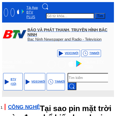
Tải App
BTV
Tìm
PLUS
BÁO VÀ PHÁT THANH, TRUYỀN HÌNH BẮC
NINH
Bac Ninh Newspaper and Radio - Television
VIDEO
MỚI
TIN
MỚI
Hotline: (+84) - 0204 -
Tải App BTV
3555568
PLUS
BTV
VIDEO
MỚI
TIN
MỚI
(CŨ)
CÔNG NGHỆ
Tại sao pin mặt trời