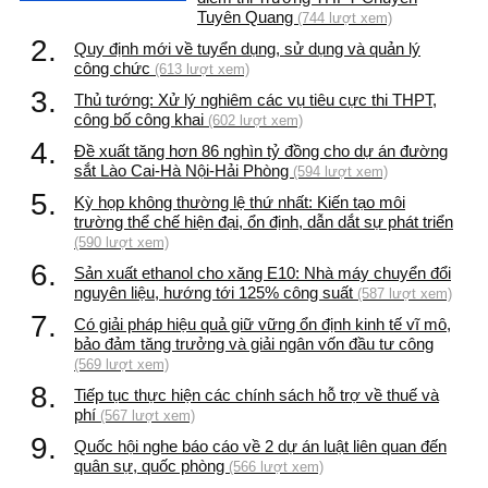
Tuyên Quang
(744 lượt xem)
2.
Quy định mới về tuyển dụng, sử dụng và quản lý
công chức
(613 lượt xem)
3.
Thủ tướng: Xử lý nghiêm các vụ tiêu cực thi THPT,
công bố công khai
(602 lượt xem)
4.
Đề xuất tăng hơn 86 nghìn tỷ đồng cho dự án đường
sắt Lào Cai-Hà Nội-Hải Phòng
(594 lượt xem)
5.
Kỳ họp không thường lệ thứ nhất: Kiến tạo môi
trường thể chế hiện đại, ổn định, dẫn dắt sự phát triển
(590 lượt xem)
6.
Sản xuất ethanol cho xăng E10: Nhà máy chuyển đổi
nguyên liệu, hướng tới 125% công suất
(587 lượt xem)
7.
Có giải pháp hiệu quả giữ vững ổn định kinh tế vĩ mô,
bảo đảm tăng trưởng và giải ngân vốn đầu tư công
(569 lượt xem)
8.
Tiếp tục thực hiện các chính sách hỗ trợ về thuế và
phí
(567 lượt xem)
9.
Quốc hội nghe báo cáo về 2 dự án luật liên quan đến
quân sự, quốc phòng
(566 lượt xem)