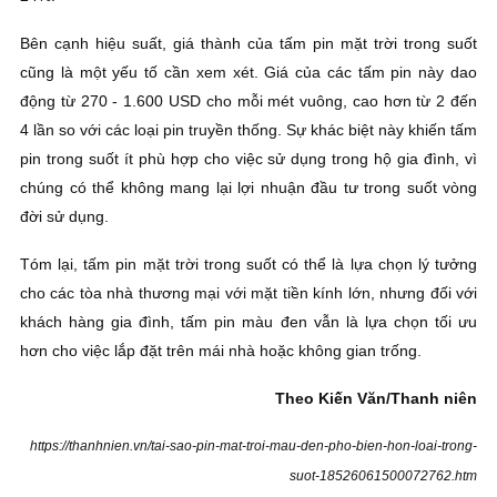
Bên cạnh hiệu suất, giá thành của tấm pin mặt trời trong suốt
cũng là một yếu tố cần xem xét. Giá của các tấm pin này dao
động từ 270 - 1.600 USD cho mỗi mét vuông, cao hơn từ 2 đến
4 lần so với các loại pin truyền thống. Sự khác biệt này khiến tấm
pin trong suốt ít phù hợp cho việc sử dụng trong hộ gia đình, vì
chúng có thể không mang lại lợi nhuận đầu tư trong suốt vòng
đời sử dụng.
Tóm lại, tấm pin mặt trời trong suốt có thể là lựa chọn lý tưởng
cho các tòa nhà thương mại với mặt tiền kính lớn, nhưng đối với
khách hàng gia đình, tấm pin màu đen vẫn là lựa chọn tối ưu
hơn cho việc lắp đặt trên mái nhà hoặc không gian trống.
Theo Kiến Văn/Thanh niên
https://thanhnien.vn/tai-sao-pin-mat-troi-mau-den-pho-bien-hon-loai-trong-
suot-18526061500072762.htm