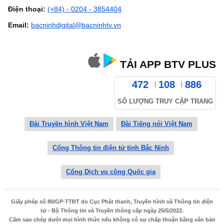
Điện thoại:
(+84) - 0204 - 3854404
Email:
bacninhdigital@bacninhtv.vn
TẢI APP BTV PLUS
472
108
886
SỐ LƯỢNG TRUY CẬP TRANG
Đài Truyền hình Việt Nam
Đài Tiếng nói Việt Nam
Cổng Thông tin điện tử tỉnh Bắc Ninh
Cổng Dịch vụ công Quốc gia
Giấy phép số 80/GP-TTĐT do Cục Phát thanh, Truyền hình và Thông tin điện
tử - Bộ Thông tin và Truyền thông cấp ngày 25/5/2022.
Cấm sao chép dưới mọi hình thức nếu không có sự chấp thuận bằng văn bản