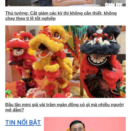
Thủ tướng: Cắt giảm các kỳ thi không cần thiết, không
chạy theo tỉ lệ tốt nghiệp
Đầu lân mini giá vài trăm ngàn đồng có gì mà nhiều người
mê đắm?
TIN NỔI BẬT