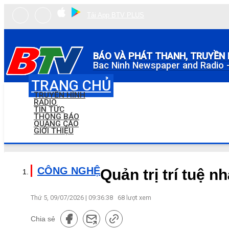
Tải App BTV PLUS
BÁO VÀ PHÁT THANH, TRUYỀN 
Bac Ninh Newspaper and Radio -
TRANG CHỦ
TRUYỀN HÌNH
RADIO
TIN TỨC
THÔNG BÁO
QUẢNG CÁO
GIỚI THIỆU
CÔNG NGHỆ
Quản trị trí tuệ n
Thứ 5, 09/07/2026 | 09:36:38
68
lượt xem
Chia sẻ