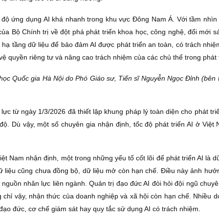
ốc độ ứng dụng AI khá nhanh trong khu vực Đông Nam Á. Với tầm nhì
ủa Bộ Chính trị về đột phá phát triển khoa học, công nghệ, đổi mới sá
n hạ tầng dữ liệu để bảo đảm AI được phát triển an toàn, có trách nh
vệ quyền riêng tư và nâng cao trách nhiệm của các chủ thể trong phát tri
ọc Quốc gia Hà Nội do Phó Giáo sư, Tiến sĩ Nguyễn Ngọc Đỉnh (bên t
lực từ ngày 1/3/2026 đã thiết lập khung pháp lý toàn diện cho phát triể
 độ. Dù vậy, một số chuyên gia nhận định, tốc độ phát triển AI ở Việ
t Nam nhận định, một trong những yếu tố cốt lõi để phát triển AI là dữ
dữ liệu cũng chưa đồng bộ, dữ liệu mở còn hạn chế. Điều này ảnh hưở
u nguồn nhân lực liên ngành. Quản trị đạo đức AI đòi hỏi đội ngũ chuy
g chỉ vậy, nhận thức của doanh nghiệp và xã hội còn hạn chế. Nhiều do
đạo đức, cơ chế giám sát hay quy tắc sử dụng AI có trách nhiệm.