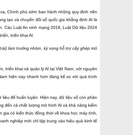
n xa, Chính phủ sớm ban hành những quy định nền
ng tạo và chuyển đổi số quốc gia khẳng định AI là
iệm. Các Luật An ninh mạng 2018, Luật Dữ liệu 2024
ển, triển khai AI.
rái) làm trưởng nhóm, kỳ vọng hỗ trợ cấy ghép mô
n, triển khai và quản lý AI tại Việt Nam, với nguyên
t Nam hiện nay nhanh hơn đáng kể so với quá trình
 liệu để huấn luyện. Hiện nay, dữ liệu số còn phân
ng đến cả chất lượng mô hình AI và khả năng kiểm
ên gia có kiến thức đồng thời về khoa học máy tính,
anh nghiệp mới chỉ tập trung vào hiệu quả kinh tế