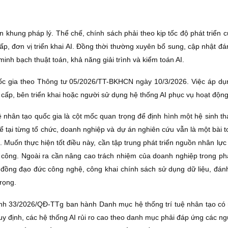
 khung pháp lý. Thể chế, chính sách phải theo kịp tốc độ phát triển c
ấp, đơn vị triển khai AI. Đồng thời thường xuyên bổ sung, cập nhật đá
inh bạch thuật toán, khả năng giải trình và kiểm toán AI.
 gia theo Thông tư 05/2026/TT-BKHCN ngày 10/3/2026. Việc áp dụng
ng cấp, bên triển khai hoặc người sử dụng hệ thống AI phục vụ hoạt độn
nhân tạo quốc gia là cột mốc quan trọng để định hình một hệ sinh thá
ể tại từng tổ chức, doanh nghiệp và dự án nghiên cứu vẫn là một bài 
Muốn thực hiện tốt điều này, cần tập trung phát triển nguồn nhân lực 
rị công. Ngoài ra cần nâng cao trách nhiệm của doanh nghiệp trong phá
 đồng đạo đức công nghệ, công khai chính sách sử dụng dữ liệu, đánh
rọng.
 33/2026/QĐ-TTg ban hành Danh mục hệ thống trí tuệ nhân tạo có rủi
o quy định, các hệ thống AI rủi ro cao theo danh mục phải đáp ứng các 