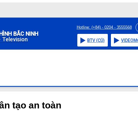
Hotline: (+84) - 0204 - 3555568
HÌNH BẮC NINH
 Television
BTV (CŨ)
VIDEO
M
hân tạo an toàn