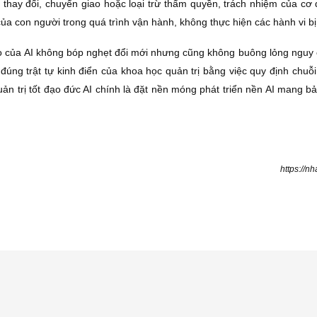
àm thay đổi, chuyển giao hoặc loại trừ thẩm quyền, trách nhiệm của cơ
ủa con người trong quá trình vận hành, không thực hiện các hành vi b
o của AI không bóp nghẹt đổi mới nhưng cũng không buông lỏng nguy cơ
úng trật tự kinh điển của khoa học quản trị bằng việc quy định chuỗi
ản trị tốt đạo đức AI chính là đặt nền móng phát triển nền AI mang b
https://n