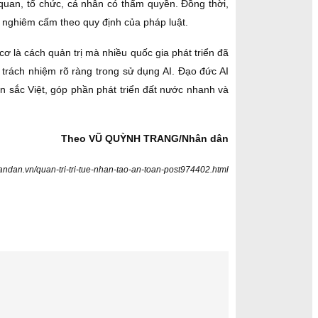
 quan, tổ chức, cá nhân có thẩm quyền. Đồng thời,
ị nghiêm cấm theo quy định của pháp luật.
 là cách quản trị mà nhiều quốc gia phát triển đã
 trách nhiệm rõ ràng trong sử dụng AI. Đạo đức AI
ản sắc Việt, góp phần phát triển đất nước nhanh và
Theo VŨ QUỲNH TRANG/Nhân dân
handan.vn/quan-tri-tri-tue-nhan-tao-an-toan-post974402.html