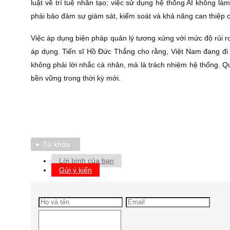
luật về trí tuệ nhân tạo; việc sử dụng hệ thống AI không l
phải bảo đảm sự giám sát, kiểm soát và khả năng can thiệp c
Việc áp dụng biện pháp quản lý tương xứng với mức độ rủi r
áp dụng. Tiến sĩ Hồ Đức Thắng cho rằng, Việt Nam đang đi đ
không phải lời nhắc cá nhân, mà là trách nhiệm hệ thống. Qu
bền vững trong thời kỳ mới.
Từ khóa
Lời bình của bạn
Gửi ý kiến