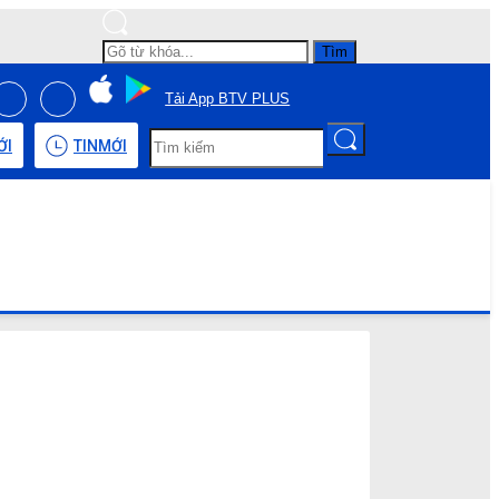
Tìm
Tải App BTV PLUS
ỚI
TIN
MỚI