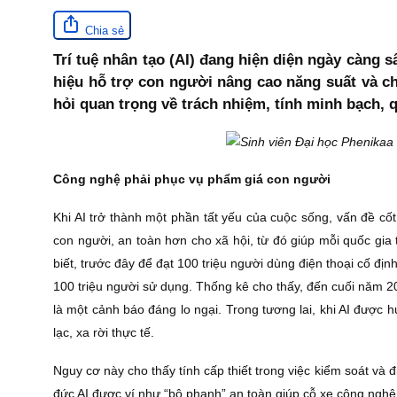
Chia sẻ
Trí tuệ nhân tạo (AI) đang hiện diện ngày càng s
hiệu hỗ trợ con người nâng cao năng suất và ch
hỏi quan trọng về trách nhiệm, tính minh bạch, q
Công nghệ phải phục vụ phẩm giá con người
Khi AI trở thành một phần tất yếu của cuộc sống, vấn đề cốt
con người, an toàn hơn cho xã hội, từ đó giúp mỗi quốc gi
biết, trước đây để đạt 100 triệu người dùng điện thoại cố đị
100 triệu người sử dụng. Thống kê cho thấy, đến cuối năm 202
là một cảnh báo đáng lo ngại. Trong tương lai, khi AI được hu
lạc, xa rời thực tế.
Nguy cơ này cho thấy tính cấp thiết trong việc kiểm soát và đ
đức AI được ví như “bộ phanh” an toàn giúp cỗ xe công nghệ 