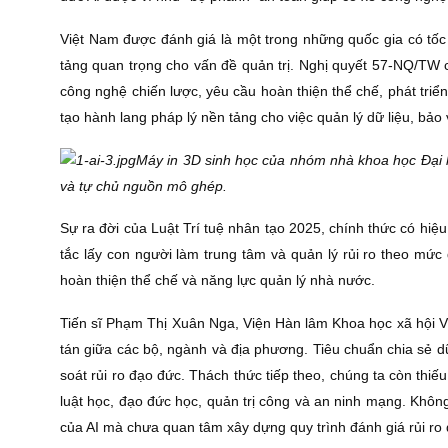
Việt Nam được đánh giá là một trong những quốc gia có t
tảng quan trọng cho vấn đề quản trị. Nghị quyết 57-NQ/TW c
công nghệ chiến lược, yêu cầu hoàn thiện thể chế, phát triể
tạo hành lang pháp lý nền tảng cho việc quản lý dữ liệu, bảo 
Máy in 3D sinh học của nhóm nhà khoa học Đại h
và tự chủ nguồn mô ghép.
Sự ra đời của Luật Trí tuệ nhân tạo 2025, chính thức có hiệu 
tắc lấy con người làm trung tâm và quản lý rủi ro theo mức
hoàn thiện thể chế và năng lực quản lý nhà nước.
Tiến sĩ Phạm Thị Xuân Nga, Viện Hàn lâm Khoa học xã hội Việ
tán giữa các bộ, ngành và địa phương. Tiêu chuẩn chia sẻ 
soát rủi ro đạo đức. Thách thức tiếp theo, chúng ta còn thiế
luật học, đạo đức học, quản trị công và an ninh mạng. Khôn
của AI mà chưa quan tâm xây dựng quy trình đánh giá rủi ro 