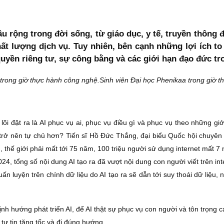
âu rộng trong đời sống, từ giáo dục, y tế, truyền thông
ất lượng dịch vụ. Tuy nhiên, bên cạnh những lợi ích to 
uyền riêng tư, sự công bằng và các giới hạn đạo đức tro
Sinh viên Đại học Phenikaa trong giờ 
 lõi đặt ra là AI phục vụ ai, phục vụ điều gì và phục vụ theo những g
a trở nên tự chủ hơn? Tiến sĩ Hồ Đức Thắng, đại biểu Quốc hội chuyê
nh, thế giới phải mất tới 75 năm, 100 triệu người sử dụng internet mấ
4, tổng số nội dung AI tạo ra đã vượt nội dung con người viết trên in
ấn luyện trên chính dữ liệu do AI tạo ra sẽ dẫn tới suy thoái dữ liệu, 
ịnh hướng phát triển AI, để AI thật sự phục vụ con người và tôn trọng c
tự tin tăng tốc và đi đúng hướng.