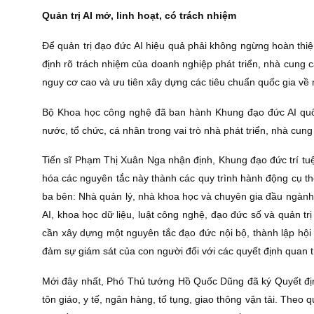
Quản trị AI mở, linh hoạt, có trách nhiệm
Để quản trị đạo đức AI hiệu quả phải không ngừng hoàn thiện
định rõ trách nhiệm của doanh nghiệp phát triển, nhà cung c
nguy cơ cao và ưu tiên xây dựng các tiêu chuẩn quốc gia về m
Bộ Khoa học công nghệ đã ban hành Khung đạo đức AI quốc
nước, tổ chức, cá nhân trong vai trò nhà phát triển, nhà cu
Tiến sĩ Phạm Thị Xuân Nga nhận định, Khung đạo đức trí tuệ 
hóa các nguyên tắc này thành các quy trình hành động cụ th
ba bên: Nhà quản lý, nhà khoa học và chuyên gia đầu ngành. 
AI, khoa học dữ liệu, luật công nghệ, đạo đức số và quản t
cần xây dựng một nguyên tắc đạo đức nội bộ, thành lập hội
đảm sự giám sát của con người đối với các quyết định quan t
Mới đây nhất, Phó Thủ tướng Hồ Quốc Dũng đã ký Quyết định
tôn giáo, y tế, ngân hàng, tố tụng, giao thông vận tải. The