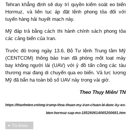
Tehran khẳng định sẽ duy trì quyền kiểm soát eo biển
Hormuz, và liên tục áp đặt lệnh phong tỏa đối với
tuyến hàng hải huyết mạch này.
Mỹ đáp trả bằng cách thi hành chính sách phong tỏa
các cảng biển của Iran.
Trước đó trong ngày 13.6, Bộ Tư lệnh Trung tâm Mỹ
(CENTCOM) thông báo Iran đã phóng một loạt máy
bay không người lái (UAV) với ý đồ tấn công các tàu
thương mại đang di chuyển qua eo biển. Và lực lượng
Mỹ đã bắn hạ toàn bộ số UAV này trong vài giờ.
Theo Thụy Miên/ TN
https://thanhnien.vn/ong-trump-thoa-thuan-my-iran-chuan-bi-duoc-ky-eo-
bien-hormuz-sap-mo-185260614065200681.htm
Từ khóa