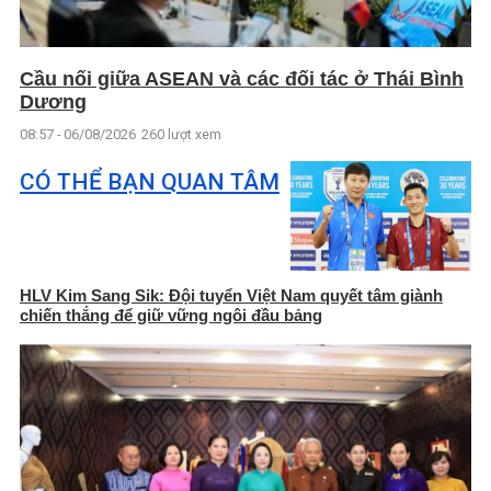
Cầu nối giữa ASEAN và các đối tác ở Thái Bình
Dương
08:57 - 06/08/2026
260 lượt xem
CÓ THỂ BẠN QUAN TÂM
HLV Kim Sang Sik: Đội tuyển Việt Nam quyết tâm giành
chiến thắng để giữ vững ngôi đầu bảng