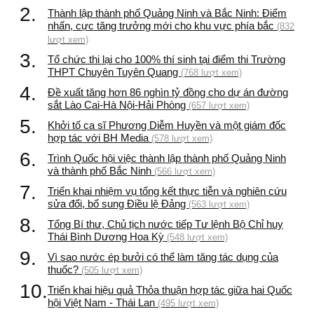
2.
Thành lập thành phố Quảng Ninh và Bắc Ninh: Điểm
nhấn, cực tăng trưởng mới cho khu vực phía bắc
(832
lượt xem)
3.
Tổ chức thi lại cho 100% thí sinh tại điểm thi Trường
THPT Chuyên Tuyên Quang
(768 lượt xem)
4.
Đề xuất tăng hơn 86 nghìn tỷ đồng cho dự án đường
sắt Lào Cai-Hà Nội-Hải Phòng
(657 lượt xem)
5.
Khởi tố ca sĩ Phương Diễm Huyền và một giám đốc
hợp tác với BH Media
(578 lượt xem)
6.
Trình Quốc hội việc thành lập thành phố Quảng Ninh
và thành phố Bắc Ninh
(566 lượt xem)
7.
Triển khai nhiệm vụ tổng kết thực tiễn và nghiên cứu
sửa đổi, bổ sung Điều lệ Đảng
(563 lượt xem)
8.
Tổng Bí thư, Chủ tịch nước tiếp Tư lệnh Bộ Chỉ huy
Thái Bình Dương Hoa Kỳ
(548 lượt xem)
9.
Vì sao nước ép bưởi có thể làm tăng tác dụng của
thuốc?
(505 lượt xem)
10.
Triển khai hiệu quả Thỏa thuận hợp tác giữa hai Quốc
hội Việt Nam - Thái Lan
(495 lượt xem)