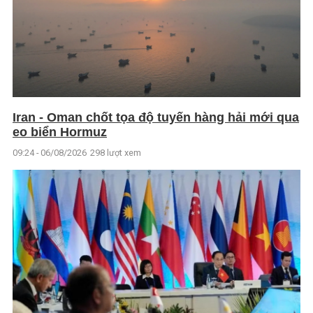
Iran - Oman chốt tọa độ tuyến hàng hải mới qua
eo biển Hormuz
09:24 - 06/08/2026
298 lượt xem