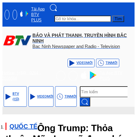
Tải App
BTV
Tìm
PLUS
BÁO VÀ PHÁT THANH, TRUYỀN HÌNH BẮC
NINH
Bac Ninh Newspaper and Radio - Television
VIDEO
MỚI
TIN
MỚI
Hotline: (+84) - 0204 -
Tải App BTV
3555568
PLUS
BTV
VIDEO
MỚI
TIN
MỚI
(CŨ)
QUỐC TẾ
Ông Trump: Thỏa