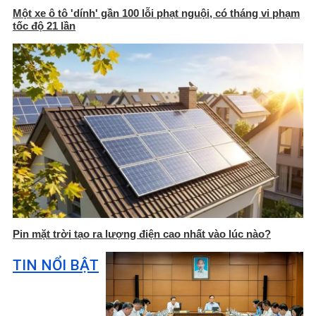
Một xe ô tô 'dính' gần 100 lỗi phạt nguội, có tháng vi phạm
tốc độ 21 lần
Pin mặt trời tạo ra lượng điện cao nhất vào lúc nào?
TIN NỔI BẬT