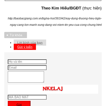
Theo Kim Hiếu/BGĐT
(thực hiện)
http://baobacgiang.com.vn/bg/xa-hoi/391942/xay-dung-thuong-hieu-bgtv-
ngay-cang-lon-manh-xung-dang-voi-niem-tin-yeu-cua-cong-chung.html
Từ khóa
Lời bình của bạn
Gửi ý kiến
Gửi