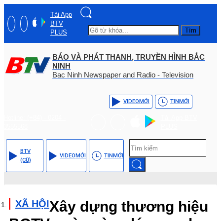
Tải App
BTV
Tìm
PLUS
BÁO VÀ PHÁT THANH, TRUYỀN HÌNH BẮC
NINH
Bac Ninh Newspaper and Radio - Television
VIDEO
MỚI
TIN
MỚI
Hotline: (+84) - 0204 -
Tải App BTV
3555568
PLUS
BTV
VIDEO
MỚI
TIN
MỚI
(CŨ)
XÃ HỘI
Xây dựng thương hiệu