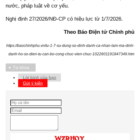
nước, pháp luật về cơ yếu.
Nghị định 27/2026/NĐ-CP có hiệu lực từ 1/7/2026.
Theo Báo Điện tử Chính phủ
https://baochinhphu.vn/tu-1-7-su-dung-so-dinh-danh-ca-nhan-lam-ma-dinh-
danh-ho-so-dien-tu-can-bo-cong-chuc-vien-chuc-1022601191847349.htm
Từ khóa
Lời bình của bạn
Gửi ý kiến