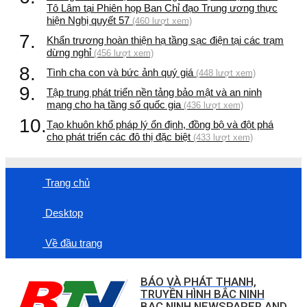
Tô Lâm tại Phiên họp Ban Chỉ đạo Trung ương thực
hiện Nghị quyết 57
(460 lượt xem)
7.
Khẩn trương hoàn thiện hạ tầng sạc điện tại các trạm
dừng nghỉ
(456 lượt xem)
8.
Tình cha con và bức ảnh quý giá
(448 lượt xem)
9.
Tập trung phát triển nền tảng bảo mật và an ninh
mạng cho hạ tầng số quốc gia
(436 lượt xem)
10.
Tạo khuôn khổ pháp lý ổn định, đồng bộ và đột phá
cho phát triển các đô thị đặc biệt
(433 lượt xem)
Trang chủ
Desktop
Về đầu trang
BÁO VÀ PHÁT THANH,
TRUYỀN HÌNH BẮC NINH
BAC NINH NEWSPAPER AND