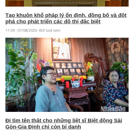
Tạo khuôn khổ pháp lý ổn định, đồng bộ và đột
phá cho phát triển các đô thị đặc biệt
11:04 - 07/08/2026
433 lượt xem
Đi tìm tên thật cho những liệt sĩ Biệt động Sài
Gòn-Gia Định chỉ còn bí danh