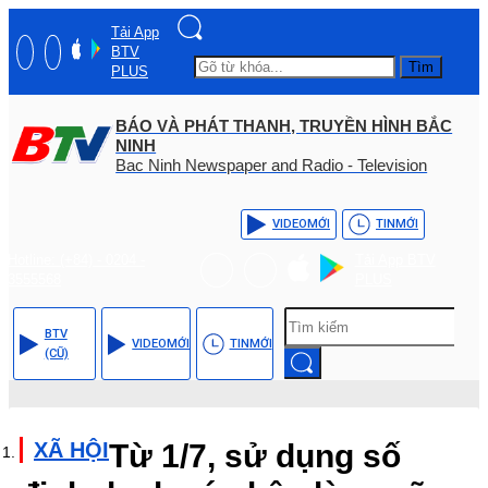
Tải App
BTV
Tìm
PLUS
BÁO VÀ PHÁT THANH, TRUYỀN HÌNH BẮC
NINH
Bac Ninh Newspaper and Radio - Television
VIDEO
MỚI
TIN
MỚI
Hotline: (+84) - 0204 -
Tải App BTV
3555568
PLUS
BTV
VIDEO
MỚI
TIN
MỚI
(CŨ)
XÃ HỘI
Từ 1/7, sử dụng số