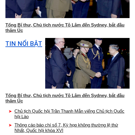
Tổng Bí thư, Chủ tịch nước Tô Lâm đến Sydney, bắt đầu
thăm Úc
TIN NỔI BẬT
Tổng Bí thư, Chủ tịch nước Tô Lâm đến Sydney, bắt đầu
thăm Úc
Chủ tịch Quốc hội Trần Thanh Mẫn viếng Chủ tịch Quốc
hội Lào
Thông cáo báo chí số 7, Kỳ họp không thường lệ thứ
Nhất, Quốc hội khóa XVI