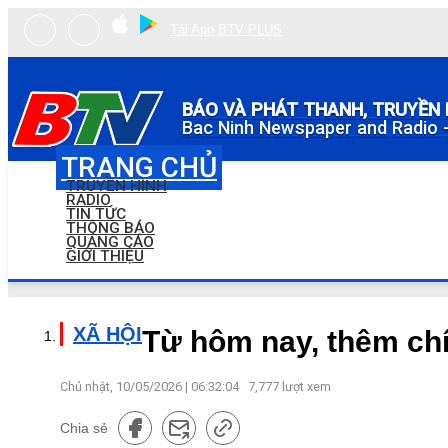
Tải App BTV PLUS
BÁO VÀ PHÁT THANH, TRUYỀN 
Bac Ninh Newspaper and Radio -
TRANG CHỦ
TRUYỀN HÌNH
RADIO
TIN TỨC
THÔNG BÁO
QUẢNG CÁO
GIỚI THIỆU
XÃ HỘI
Từ hôm nay, thêm chí
Chủ nhật, 10/05/2026 | 06:32:04
7,777
lượt xem
Chia sẻ