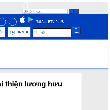
Tìm
Tải App BTV PLUS
ỚI
TIN
MỚI
i thiện lương hưu