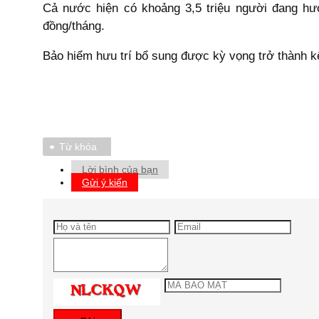
Cả nước hiện có khoảng 3,5 triệu người đang hư
đồng/tháng.
Bảo hiểm hưu trí bổ sung được kỳ vọng trở thành kê
Từ khóa
Lời bình của bạn
Gửi ý kiến