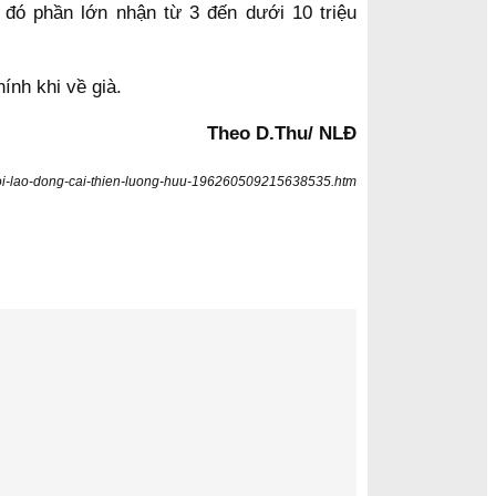
đó phần lớn nhận từ 3 đến dưới 10 triệu
ính khi về già.
Theo D.Thu/ NLĐ
uoi-lao-dong-cai-thien-luong-huu-196260509215638535.htm