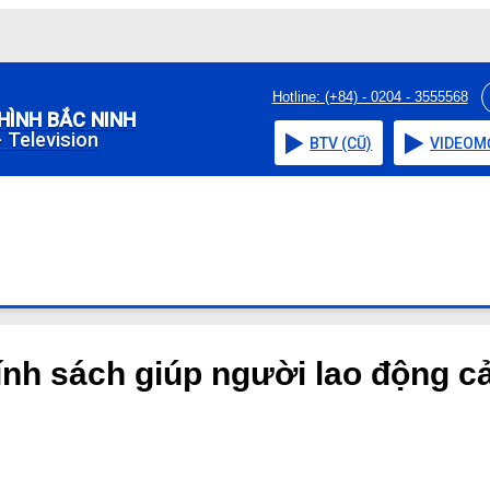
Hotline: (+84) - 0204 - 3555568
HÌNH BẮC NINH
 Television
BTV (CŨ)
VIDEO
M
nh sách giúp người lao động cả