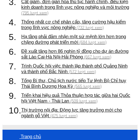
3.
Cắt giảm, đơn giản hóa thủ tục hành chính, điều kiện
kinh doanh trong lĩnh vực nông nghiệp và môi trường
(795 lượt xem)
4.
Thống nhất cơ chế phân cấp, tăng cường hậu kiểm
trong lĩnh vực nông nghiệp
(732 lượt xem)
5.
Hạ tầng phải đảm nhận một sứ mệnh lớn hơn trong
chặng đường phát triển mới
(684 lượt xem)
6.
Đề xuất tăng hơn 86 nghìn tỷ đồng cho dự án đường
sắt Lào Cai-Hà Nội-Hải Phòng
(667 lượt xem)
7.
Trình Quốc hội việc thành lập thành phố Quảng Ninh
và thành phố Bắc Ninh
(572 lượt xem)
8.
Tổng Bí thư, Chủ tịch nước tiếp Tư lệnh Bộ Chỉ huy
Thái Bình Dương Hoa Kỳ
(565 lượt xem)
9.
Triển khai hiệu quả Thỏa thuận hợp tác giữa hai Quốc
hội Việt Nam - Thái Lan
(509 lượt xem)
10.
Thị trường nội địa: Động lực tăng trưởng mới cho
ngành gỗ Việt
(475 lượt xem)
Trang chủ