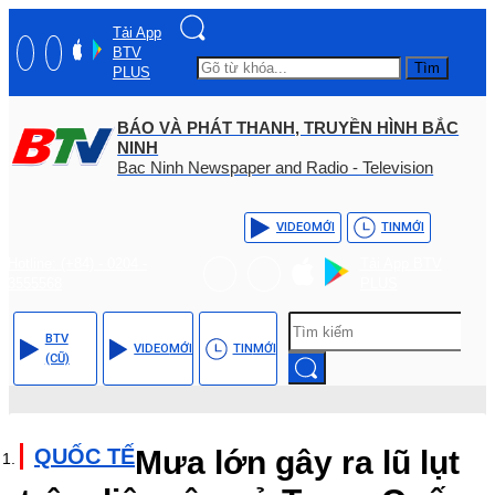
Tải App
BTV
Tìm
PLUS
BÁO VÀ PHÁT THANH, TRUYỀN HÌNH BẮC
NINH
Bac Ninh Newspaper and Radio - Television
VIDEO
MỚI
TIN
MỚI
Hotline: (+84) - 0204 -
Tải App BTV
3555568
PLUS
BTV
VIDEO
MỚI
TIN
MỚI
(CŨ)
QUỐC TẾ
Mưa lớn gây ra lũ lụt