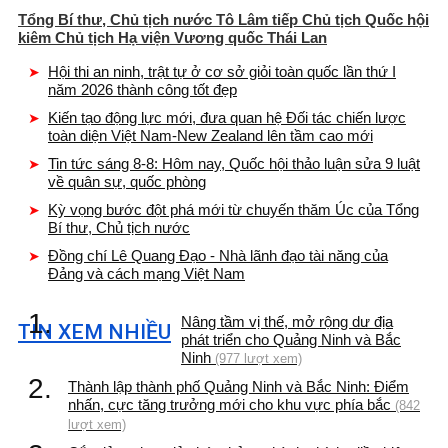
Tổng Bí thư, Chủ tịch nước Tô Lâm tiếp Chủ tịch Quốc hội
kiêm Chủ tịch Hạ viện Vương quốc Thái Lan
Hội thi an ninh, trật tự ở cơ sở giỏi toàn quốc lần thứ I
năm 2026 thành công tốt đẹp
Kiến tạo động lực mới, đưa quan hệ Đối tác chiến lược
toàn diện Việt Nam-New Zealand lên tầm cao mới
Tin tức sáng 8-8: Hôm nay, Quốc hội thảo luận sửa 9 luật
về quân sự, quốc phòng
Kỳ vọng bước đột phá mới từ chuyến thăm Úc của Tổng
Bí thư, Chủ tịch nước
Đồng chí Lê Quang Đạo - Nhà lãnh đạo tài năng của
Đảng và cách mạng Việt Nam
1.
Nâng tầm vị thế, mở rộng dư địa
TIN XEM NHIỀU
phát triển cho Quảng Ninh và Bắc
Ninh
(977 lượt xem)
2.
Thành lập thành phố Quảng Ninh và Bắc Ninh: Điểm
nhấn, cực tăng trưởng mới cho khu vực phía bắc
(842
lượt xem)