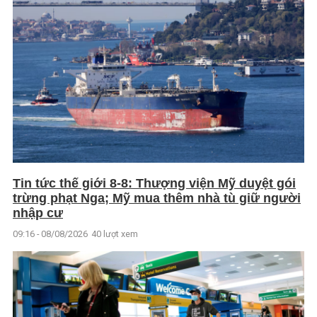
Tin tức thế giới 8-8: Thượng viện Mỹ duyệt gói
trừng phạt Nga; Mỹ mua thêm nhà tù giữ người
nhập cư
09:16 - 08/08/2026
40 lượt xem