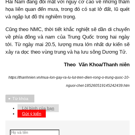
Hải Nam đang đối mặt với nguy cơ cao về những thảm
họa liên quan đến mưa, trong đó có sạt lở đất, lũ quét
và ngập lụt đô thị nghiêm trọng.
Cũng theo NMC, thời tiết khắc nghiệt sẽ dần di chuyển
về phía đông và nam của Trung Quốc trong hai ngày
tới. Từ ngày mai 20.5, lượng mưa lớn nhất dự kiến sẽ
xảy ra dọc theo vùng trung và hạ lưu sông Dương Tử.
Theo Văn Khoa/Thanh niên
https://thanhnien.vn/mua-lon-gay-ra-lu-lut-tren-dien-rong-o-trung-quoc-10-
nguoi-chet-185260519145242439.htm
Từ khóa
Lời bình của bạn
Gửi ý kiến