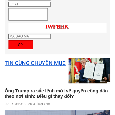
Gửi
TIN CÙNG CHUYÊN MỤC
Ông Trump ra sắc lệnh mới về quyền công dân
theo nơi sinh: Điều gì thay đổi?
09:19 - 08/08/2026
31 lượt xem