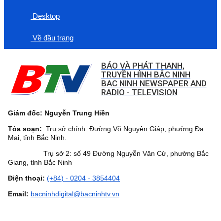
Desktop
Về đầu trang
BÁO VÀ PHÁT THANH,
TRUYỀN HÌNH BẮC NINH
BAC NINH NEWSPAPER AND
RADIO - TELEVISION
Giám đốc: Nguyễn Trung Hiền
Tòa soạn:
Trụ sở chính: Đường Võ Nguyên Giáp, phường Đa
Mai, tỉnh Bắc Ninh.
Trụ sở 2: số 49 Đường Nguyễn Văn Cừ, phường Bắc
Giang, tỉnh Bắc Ninh
Điện thoại:
(+84) - 0204 - 3854404
Email:
bacninhdigital@bacninhtv.vn