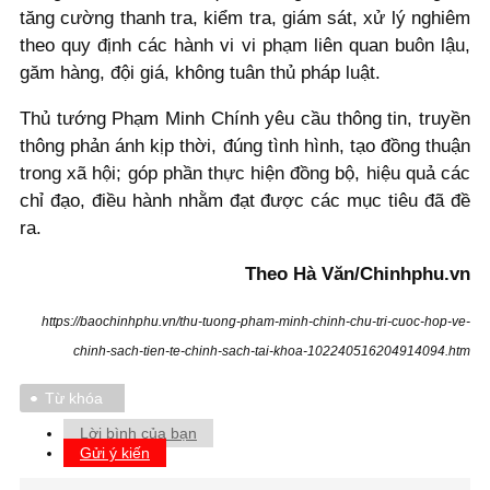
tăng cường thanh tra, kiểm tra, giám sát, xử lý nghiêm
theo quy định các hành vi vi phạm liên quan buôn lậu,
găm hàng, đội giá, không tuân thủ pháp luật.
Thủ tướng Phạm Minh Chính yêu cầu thông tin, truyền
thông phản ánh kịp thời, đúng tình hình, tạo đồng thuận
trong xã hội; góp phần thực hiện đồng bộ, hiệu quả các
chỉ đạo, điều hành nhằm đạt được các mục tiêu đã đề
ra.
Theo Hà Văn/Chinhphu.vn
https://baochinhphu.vn/thu-tuong-pham-minh-chinh-chu-tri-cuoc-hop-ve-
chinh-sach-tien-te-chinh-sach-tai-khoa-102240516204914094.htm
Từ khóa
Lời bình của bạn
Gửi ý kiến