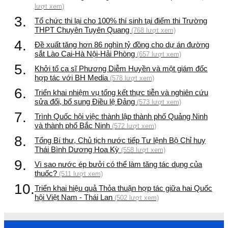
lượt xem)
3.
Tổ chức thi lại cho 100% thí sinh tại điểm thi Trường
THPT Chuyên Tuyên Quang
(768 lượt xem)
4.
Đề xuất tăng hơn 86 nghìn tỷ đồng cho dự án đường
sắt Lào Cai-Hà Nội-Hải Phòng
(657 lượt xem)
5.
Khởi tố ca sĩ Phương Diễm Huyền và một giám đốc
hợp tác với BH Media
(578 lượt xem)
6.
Triển khai nhiệm vụ tổng kết thực tiễn và nghiên cứu
sửa đổi, bổ sung Điều lệ Đảng
(573 lượt xem)
7.
Trình Quốc hội việc thành lập thành phố Quảng Ninh
và thành phố Bắc Ninh
(572 lượt xem)
8.
Tổng Bí thư, Chủ tịch nước tiếp Tư lệnh Bộ Chỉ huy
Thái Bình Dương Hoa Kỳ
(558 lượt xem)
9.
Vì sao nước ép bưởi có thể làm tăng tác dụng của
thuốc?
(511 lượt xem)
10.
Triển khai hiệu quả Thỏa thuận hợp tác giữa hai Quốc
hội Việt Nam - Thái Lan
(502 lượt xem)