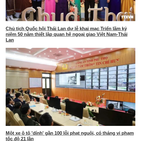
Chủ tịch Quốc hội Thái Lan dự lễ khai mạc Triển lãm kỷ
niệm 50 năm thiết lập quan hệ ngoại giao Việt Nam-Thái
Lan
Một xe ô tô 'dính' gần 100 lỗi phạt nguội, có tháng vi phạm
tốc độ 21 lần