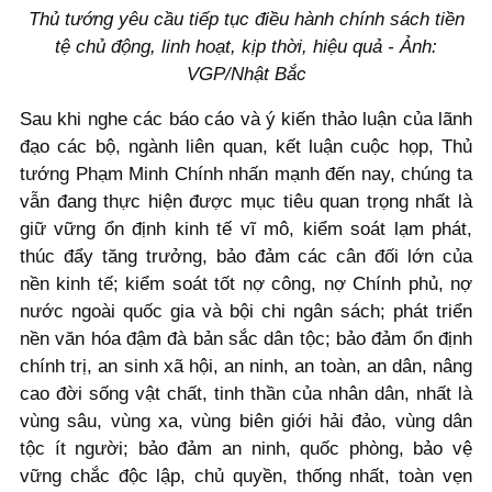
Thủ tướng yêu cầu tiếp tục điều hành chính sách tiền
tệ chủ động, linh hoạt, kịp thời, hiệu quả - Ảnh:
VGP/Nhật Bắc
Sau khi nghe các báo cáo và ý kiến thảo luận của lãnh
đạo các bộ, ngành liên quan, kết luận cuộc họp, Thủ
tướng Phạm Minh Chính nhấn mạnh đến nay, chúng ta
vẫn đang thực hiện được mục tiêu quan trọng nhất là
giữ vững ổn định kinh tế vĩ mô, kiểm soát lạm phát,
thúc đẩy tăng trưởng, bảo đảm các cân đối lớn của
nền kinh tế; kiểm soát tốt nợ công, nợ Chính phủ, nợ
nước ngoài quốc gia và bội chi ngân sách; phát triển
nền văn hóa đậm đà bản sắc dân tộc; bảo đảm ổn định
chính trị, an sinh xã hội, an ninh, an toàn, an dân, nâng
cao đời sống vật chất, tinh thần của nhân dân, nhất là
vùng sâu, vùng xa, vùng biên giới hải đảo, vùng dân
tộc ít người; bảo đảm an ninh, quốc phòng, bảo vệ
vững chắc độc lập, chủ quyền, thống nhất, toàn vẹn