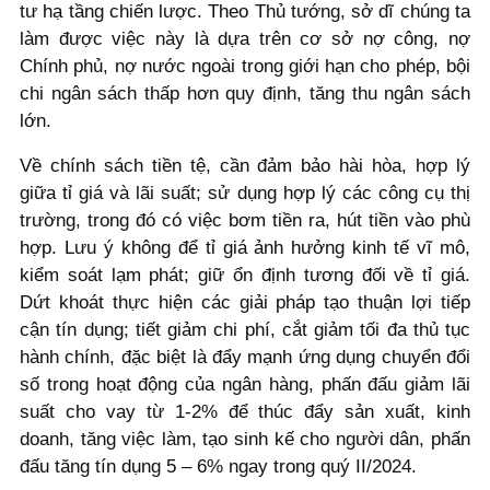
tư hạ tầng chiến lược. Theo Thủ tướng, sở dĩ chúng ta
làm được việc này là dựa trên cơ sở nợ công, nợ
Chính phủ, nợ nước ngoài trong giới hạn cho phép, bội
chi ngân sách thấp hơn quy định, tăng thu ngân sách
lớn.
Về chính sách tiền tệ, cần đảm bảo hài hòa, hợp lý
giữa tỉ giá và lãi suất; sử dụng hợp lý các công cụ thị
trường, trong đó có việc bơm tiền ra, hút tiền vào phù
hợp. Lưu ý không để tỉ giá ảnh hưởng kinh tế vĩ mô,
kiểm soát lạm phát; giữ ổn định tương đối về tỉ giá.
Dứt khoát thực hiện các giải pháp tạo thuận lợi tiếp
cận tín dụng; tiết giảm chi phí, cắt giảm tối đa thủ tục
hành chính, đặc biệt là đẩy mạnh ứng dụng chuyển đổi
số trong hoạt động của ngân hàng, phấn đấu giảm lãi
suất cho vay từ 1-2% để thúc đẩy sản xuất, kinh
doanh, tăng việc làm, tạo sinh kế cho người dân, phấn
đấu tăng tín dụng 5 – 6% ngay trong quý II/2024.