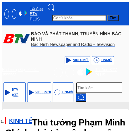
Tải App
BTV
Tìm
PLUS
BÁO VÀ PHÁT THANH, TRUYỀN HÌNH BẮC
NINH
Bac Ninh Newspaper and Radio - Television
VIDEO
MỚI
TIN
MỚI
Hotline: (+84) - 0204 -
Tải App BTV
3555568
PLUS
BTV
VIDEO
MỚI
TIN
MỚI
(CŨ)
KINH TẾ
Thủ tướng Phạm Minh