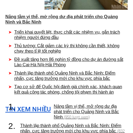
Nâng tầm vị thế, mở rộng dư địa phát triển cho Quảng
Ninh và Bắc Ninh
Triển khai quyết liệt, thực chất các nhiệm vụ, gắn trách
nhiệm người đứng đầu
Thủ tướng: Cắt giảm các kỳ thi không cần thiết, không
chạy theo tỉ lệ tốt nghiệp
Đề xuất tăng hơn 86 nghìn tỷ đồng cho dự án đường sắt
Lào Cai-Hà Nội-Hải Phòng
Thành lập thành phố Quảng Ninh và Bắc Ninh: Điểm
nhấn, cực tăng trưởng mới cho khu vực phía bắc
Tạo cơ sở để Quốc hội đánh giá chính xác, khách quan
kết quả công tác phòng, chống tội phạm thi hành án
1.
Nâng tầm vị thế, mở rộng dư địa
TIN XEM NHIỀU
phát triển cho Quảng Ninh và Bắc
Ninh
(950 lượt xem)
2.
Thành lập thành phố Quảng Ninh và Bắc Ninh: Điểm
nhấn, cực tăng trưởng mới cho khu vực phía bắc
(832