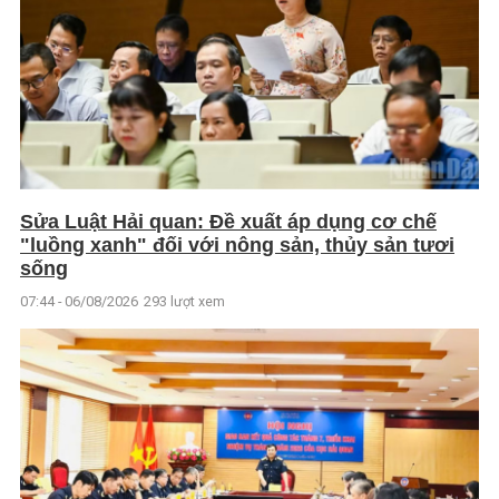
Sửa Luật Hải quan: Đề xuất áp dụng cơ chế
"luồng xanh" đối với nông sản, thủy sản tươi
sống
07:44 - 06/08/2026
293 lượt xem