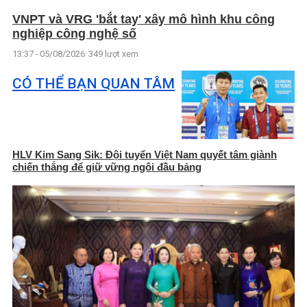
VNPT và VRG 'bắt tay' xây mô hình khu công
nghiệp công nghệ số
13:37 - 05/08/2026
349 lượt xem
CÓ THỂ BẠN QUAN TÂM
HLV Kim Sang Sik: Đội tuyển Việt Nam quyết tâm giành
chiến thắng để giữ vững ngôi đầu bảng