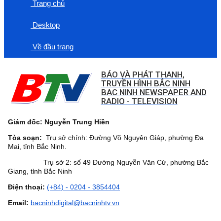
Trang chủ
Desktop
Về đầu trang
BÁO VÀ PHÁT THANH,
TRUYỀN HÌNH BẮC NINH
BAC NINH NEWSPAPER AND
RADIO - TELEVISION
Giám đốc: Nguyễn Trung Hiền
Tòa soạn:
Trụ sở chính: Đường Võ Nguyên Giáp, phường Đa
Mai, tỉnh Bắc Ninh.
Trụ sở 2: số 49 Đường Nguyễn Văn Cừ, phường Bắc
Giang, tỉnh Bắc Ninh
Điện thoại:
(+84) - 0204 - 3854404
Email:
bacninhdigital@bacninhtv.vn