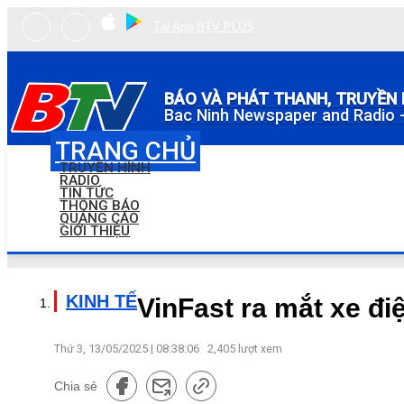
Tải App BTV PLUS
BÁO VÀ PHÁT THANH, TRUYỀN 
Bac Ninh Newspaper and Radio -
TRANG CHỦ
TRUYỀN HÌNH
RADIO
TIN TỨC
THÔNG BÁO
QUẢNG CÁO
GIỚI THIỆU
KINH TẾ
VinFast ra mắt xe đi
Thứ 3, 13/05/2025 | 08:38:06
2,405
lượt xem
Chia sẻ