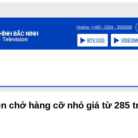
Hotline: (+84) - 0204 - 3555568
HÌNH BẮC NINH
 Television
BTV (CŨ)
VIDEO
M
ện chở hàng cỡ nhỏ giá từ 285 t