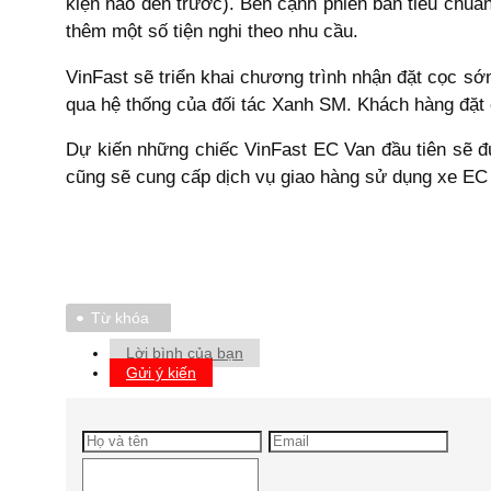
kiện nào đến trước). Bên cạnh phiên bản tiêu chuẩn
thêm một số tiện nghi theo nhu cầu.
VinFast sẽ triển khai chương trình nhận đặt cọc sớ
qua hệ thống của đối tác Xanh SM. Khách hàng đặt c
Dự kiến những chiếc VinFast EC Van đầu tiên sẽ đ
cũng sẽ cung cấp dịch vụ giao hàng sử dụng xe EC V
Từ khóa
Lời bình của bạn
Gửi ý kiến