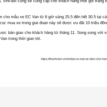
, VinFast cũng sẽ cung cấp cho khách hàng một gói trang bị 
m cho mẫu xe EC Van từ 8 giờ sáng 25.5 đến hết 30.5 tại các
ọc mua xe trong giai đoạn này sẽ được ưu đãi 10 triệu đồng,
ược bàn giao cho khách hàng từ tháng 11. Song song với v
an trong thời gian tới.
https://thanhnien.vn/vinfast-ra-mat-xe-dien-cho-