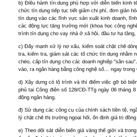
b) Điều hành tín dụng phù hợp với diễn biến kinh t
chức tín dụng tiếp tục tiết giảm chi phí, đơn giản
tín dụng vào các lĩnh vực sản xuất kinh doanh, lĩn
các động lực tăng trưởng mới (khoa học công nghệ,
trình tín dụng cho vay nhà ở xã hội, đầu tư hạ tầng
c) Đẩy mạnh xử lý nợ xấu, kiểm soát chặt chẽ dòng
tra, kiểm tra, giám sát các tổ chức tín dụng nhằm 
chéo, cấp tín dụng cho các doanh nghiệp "sân sau"…
vào, ra ngân hàng bằng công nghệ số… ngay trong
d) Xây dựng có lộ trình và thí điểm việc gỡ bỏ bi
phủ tại Công điện số 128/CĐ-TTg ngày 06 tháng 8 
động ngân hàng.
đ) Sử dụng các công cụ của chính sách tiền tệ, ngâ
lý chặt chẽ thị trường ngoại hối, ổn định giá trị đồn
e) Theo dõi sát diễn biến giá vàng thế giới và tro