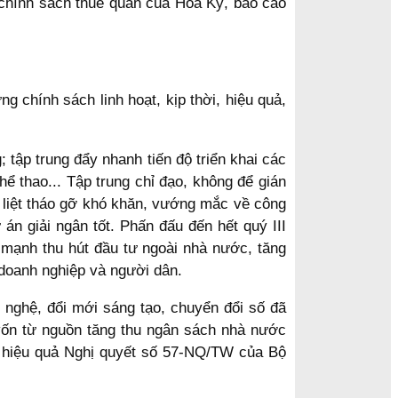
i chính sách thuế quan của Hoa Kỳ, báo cáo
 chính sách linh hoạt, kịp thời, hiệu quả,
 tập trung đẩy nhanh tiến độ triển khai các
hể thao... Tập trung chỉ đạo, không để gián
t liệt tháo gỡ khó khăn, vướng mắc về công
án giải ngân tốt. Phấn đấu đến hết quý III
 mạnh thu hút đầu tư ngoài nhà nước, tăng
doanh nghiệp và người dân.
 nghệ, đổi mới sáng tạo, chuyển đổi số đã
 vốn từ nguồn tăng thu ngân sách nhà nước
i hiệu quả Nghị quyết số 57-NQ/TW của Bộ