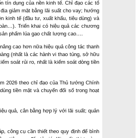
n tín dụng của nền kinh tế. Chỉ đạo các tổ
 địa giảm mặt bằng lãi suất cho vay; hướng
n kinh tế (đầu tư, xuất khẩu, tiêu dùng) và
 hoàn…). Triển khai có hiệu quả các chương
hụ sản phẩm lúa gạo chất lượng cao….
à nâng cao hơn nữa hiệu quả công tác thanh
àng (nhất là các hành vi thao túng, sở hữu
m soát rủi ro, nhất là kiểm soát dòng tiền
 năm 2026 theo chỉ đạo của Thủ tướng Chính
dùng tiền mặt và chuyển đổi số trong hoạt
iệu quả, cân bằng hợp lý với lãi suất; quản
p, công cụ cần thiết theo quy định để bình