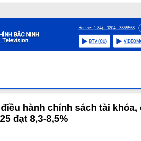
Hotline: (+84) - 0204 - 3555568
HÌNH BẮC NINH
 Television
BTV (CŨ)
VIDEO
M
điều hành chính sách tài khóa, 
25 đạt 8,3-8,5%