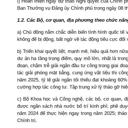
i) Hoàn thiện ngay dự thảo Nghị quyết của Chính p
Ban Thường vụ Đảng ủy Chính phủ trong ngày 08 t
1.2. Các Bộ, cơ quan, địa phương theo chức năn
a) Chủ động nắm chắc diễn biến tình hình quốc tế v
không để bị động, bất ngờ về tác động tiêu cực đối 
b) Triển khai quyết liệt, mạnh mẽ, hiệu quả hơn nữa
dự án hạ tầng trọng điểm, quy mô lớn, nhất là trong
đoạn, chậm trễ giải ngân đầu tư công trong giai đ
tác giải phóng mặt bằng, cung ứng vật liệu thi côn
năm 2025, tỷ lệ giải ngân tối thiểu đạt khoảng 6
cường hợp tác công tư. Tập trung xử lý tháo gỡ h
c) Bộ Khoa học và Công nghệ, các bộ, cơ quan, đị
được ngân sách nhà nước bố trí kinh phí; phê duy
năm 2024 để thực hiện ngay trong năm 2025; tháo
Chính trị.