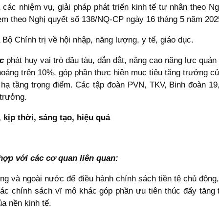
quả các nhiệm vụ, giải pháp phát triển kinh tế tư nhân theo
èm theo Nghị quyết số 138/NQ-CP ngày 16 tháng 5 năm 202
a Bộ Chính trị về hội nhập, năng lượng, y tế, giáo dục.
ớc
phát huy vai trò đầu tàu, dẫn dắt, nâng cao năng lực quản 
oảng trên 10%, góp phần thực hiện mục tiêu tăng trưởng c
án hạ tầng trọng điểm. Các tập đoàn PVN, TKV, Binh đoàn
trưởng.
 kịp thời, sáng tạo, hiệu quả
hợp với các cơ quan liên quan:
rong và ngoài nước để điều hành chính sách tiền tệ chủ động, l
các chính sách vĩ mô khác góp phần ưu tiên thúc đẩy tăng 
a nền kinh tế.