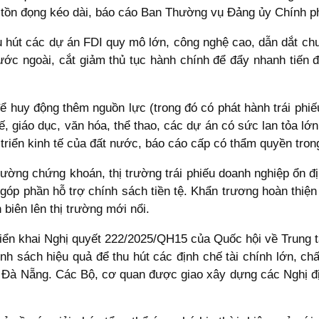
tồn đọng kéo dài, báo cáo Ban Thường vụ Đảng ủy Chính p
u hút các dự án FDI quy mô lớn, công nghệ cao, dẫn dắt chuỗ
c ngoài, cắt giảm thủ tục hành chính để đẩy nhanh tiến đ
ể huy động thêm nguồn lực (trong đó có phát hành trái phiế
tế, giáo dục, văn hóa, thể thao, các dự án có sức lan tỏa l
 triển kinh tế của đất nước, báo cáo cấp có thẩm quyền tro
ị trường chứng khoán, thị trường trái phiếu doanh nghiệp ổn 
 góp phần hỗ trợ chính sách tiền tệ. Khẩn trương hoàn thiện
biên lên thị trường mới nổi.
riển khai Nghị quyết 222/2025/QH15 của Quốc hội về Trung t
nh sách hiệu quả để thu hút các định chế tài chính lớn, ch
à Đà Nẵng. Các Bộ, cơ quan được giao xây dựng các Nghị đị