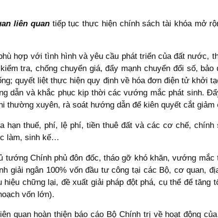
quan liên quan
tiếp tục thực hiện chính sách tài khóa mở rộ
 phù hợp với tình hình và yêu cầu phát triển của đất nước, 
 kiểm tra, chống chuyển giá, đẩy mạnh chuyển đổi số, bảo 
ống; quyết liệt thực hiện quy định về hóa đơn điện tử khởi tạo
ướng dẫn và khắc phục kịp thời các vướng mắc phát sinh. 
 chi thường xuyên, rà soát hướng dẫn để kiên quyết cắt giảm 
a hạn thuế, phí, lệ phí, tiền thuê đất và các cơ chế, chính
ệc làm, sinh kế…
 tướng Chính phủ đôn đốc, tháo gỡ khó khăn, vướng mắc t
nh giải ngân 100% vốn đầu tư công tại các Bộ, cơ quan, đ
hiệu chững lại, đề xuất giải pháp đột phá, cụ thể để tăng t
hoạch vốn lớn).
liên quan hoàn thiện báo cáo Bộ Chính trị về hoạt động củ