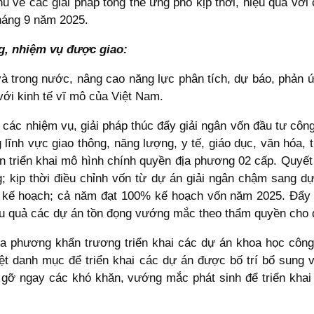
hủ về các giải pháp tổng thể ứng phó kịp thời, hiệu quả vớ
háng 9 năm 2025.
g, nhiệm vụ được giao:
à trong nước, nâng cao năng lực phân tích, dự báo, phản ứng
với kinh tế vĩ mô của Việt Nam.
 các nhiệm vụ, giải pháp thúc đẩy giải ngân vốn đầu tư công;
 lĩnh vực giao thông, năng lượng, y tế, giáo dục, văn hóa, t
oạn triển khai mô hình chính quyền địa phương 02 cấp. Quyế
g; kịp thời điều chỉnh vốn từ dự án giải ngân chậm sang dự 
0% kế hoạch; cả năm đạt 100% kế hoạch vốn năm 2025. Đẩy
iệu quả các dự án tồn đọng vướng mắc theo thẩm quyền cho 
a phương khẩn trương triển khai các dự án khoa học công
ệt danh mục để triển khai các dự án được bố trí bổ sung
 gỡ ngay các khó khăn, vướng mắc phát sinh để triển kha