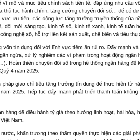
ế vĩ mô và mục tiêu chính sách tiền tệ, đáp ứng nhu cầu vố
 hóa thủ tục hành chính, tăng cường chuyển đổi số… để có dư
h vực ưu tiên, các động lực tăng trưởng truyền thống của nề
 đổi mới sáng tạo, kinh tế số, kinh tế xanh, kinh tế tuần
, công nghệ số, hỗ trợ liên kết sản xuất, chế biến và tiêu t
 vốn tín dụng đối với lĩnh vực tiềm ẩn rủi ro. Đẩy mạnh v
ngăn ngừa, xử lý nghiêm các vi phạm trong hoạt động ngân h
). Hoàn thiện chuyển đổi số trong hệ thống ngân hàng để kiể
 Quý 4 năm 2025.
ện pháp giao chỉ tiêu tăng trưởng tín dụng để thực hiện từ
năm 2025. Tiếp tục đẩy mạnh phát triển thanh toán không 
n hàng để điều hành tỷ giá theo hướng linh hoạt, hài hòa, h
g Việt Nam.
ng nước, khẩn trương theo thẩm quyền thực hiện các giải phá