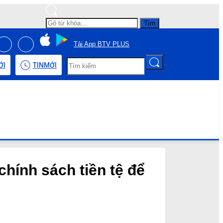
Tìm
Tải App BTV PLUS
ỚI
TIN
MỚI
chính sách tiền tệ để