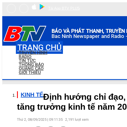
Tải App BTV PLUS
BÁO VÀ PHÁT THANH, TRUYỀN 
Bac Ninh Newspaper and Radio -
TRANG CHỦ
TRUYỀN HÌNH
RADIO
TIN TỨC
THÔNG BÁO
QUẢNG CÁO
GIỚI THIỆU
KINH TẾ
Định hướng chỉ đạo, 
tăng trưởng kinh tế năm 20
Thứ 2, 08/09/2025 | 09:11:35
2,191
lượt xem