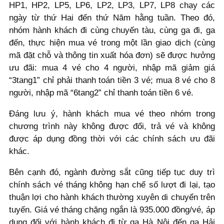
HP1, HP2, LP5, LP6, LP2, LP3, LP7, LP8 chạy các
ngày từ thứ Hai đến thứ Năm hằng tuần. Theo đó,
nhóm hành khách đi cùng chuyến tàu, cùng ga đi, ga
đến, thực hiện mua vé trong một lần giao dịch (cùng
mã đặt chỗ và thông tin xuất hóa đơn) sẽ được hưởng
ưu đãi: mua 4 vé cho 4 người, nhập mã giảm giá
“3tang1” chỉ phải thanh toán tiền 3 vé; mua 8 vé cho 8
người, nhập mã “6tang2” chỉ thanh toán tiền 6 vé.
Đáng lưu ý, hành khách mua vé theo nhóm trong
chương trình này không được đổi, trả vé và không
được áp dụng đồng thời với các chính sách ưu đãi
khác.
Bên cạnh đó, ngành đường sắt cũng tiếp tục duy trì
chính sách vé tháng không hạn chế số lượt đi lại, tạo
thuận lợi cho hành khách thường xuyên di chuyển trên
tuyến. Giá vé tháng chặng ngắn là 935.000 đồng/vé, áp
dụng đối với hành khách đi từ ga Hà Nội đến ga Hải