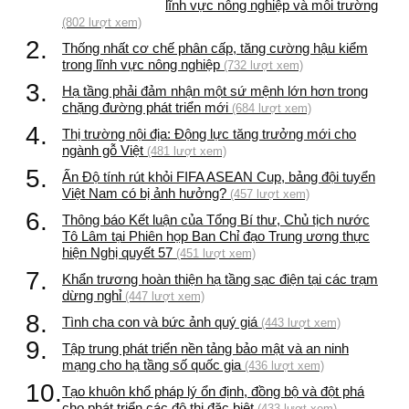
lĩnh vực nông nghiệp và môi trường
(802 lượt xem)
2.
Thống nhất cơ chế phân cấp, tăng cường hậu kiểm
trong lĩnh vực nông nghiệp
(732 lượt xem)
3.
Hạ tầng phải đảm nhận một sứ mệnh lớn hơn trong
chặng đường phát triển mới
(684 lượt xem)
4.
Thị trường nội địa: Động lực tăng trưởng mới cho
ngành gỗ Việt
(481 lượt xem)
5.
Ấn Độ tính rút khỏi FIFA ASEAN Cup, bảng đội tuyển
Việt Nam có bị ảnh hưởng?
(457 lượt xem)
6.
Thông báo Kết luận của Tổng Bí thư, Chủ tịch nước
Tô Lâm tại Phiên họp Ban Chỉ đạo Trung ương thực
hiện Nghị quyết 57
(451 lượt xem)
7.
Khẩn trương hoàn thiện hạ tầng sạc điện tại các trạm
dừng nghỉ
(447 lượt xem)
8.
Tình cha con và bức ảnh quý giá
(443 lượt xem)
9.
Tập trung phát triển nền tảng bảo mật và an ninh
mạng cho hạ tầng số quốc gia
(436 lượt xem)
10.
Tạo khuôn khổ pháp lý ổn định, đồng bộ và đột phá
cho phát triển các đô thị đặc biệt
(433 lượt xem)