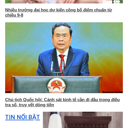
Nhiều trường đại học dự kiến công bố điểm chuẩn từ
chiều 9-8
Chủ tịch Quốc hội: Cảnh sát kinh tế cần đi đầu trong điều
tra số, truy vết dòng tiền
TIN NỔI BẬT