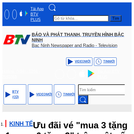
Tải App
BTV
Tìm
PLUS
BÁO VÀ PHÁT THANH, TRUYỀN HÌNH BẮC
NINH
Bac Ninh Newspaper and Radio - Television
VIDEO
MỚI
TIN
MỚI
Hotline: (+84) - 0204 -
Tải App BTV
3555568
PLUS
BTV
VIDEO
MỚI
TIN
MỚI
(CŨ)
KINH TẾ
Ưu đãi vé "mua 3 tặng