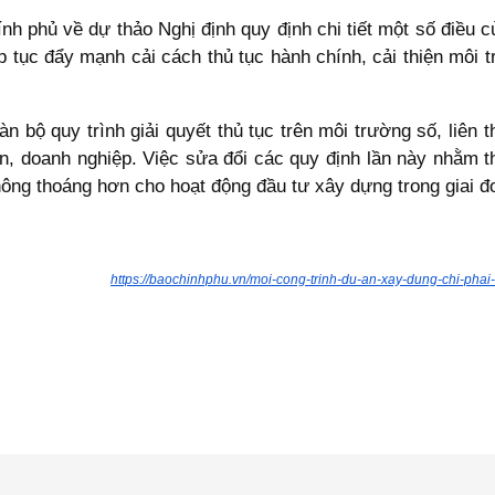
nh phủ về dự thảo Nghị định quy định chi tiết một số điều 
 tục đẩy mạnh cải cách thủ tục hành chính, cải thiện môi t
bộ quy trình giải quyết thủ tục trên môi trường số, liên th
 dân, doanh nghiệp. Việc sửa đổi các quy định lần này nhằm
thông thoáng hơn cho hoạt động đầu tư xây dựng trong giai 
https://baochinhphu.vn/moi-cong-trinh-du-an-xay-dung-chi-ph