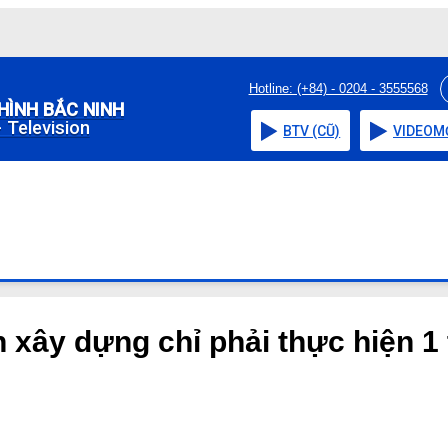
Hotline: (+84) - 0204 - 3555568
HÌNH BẮC NINH
 Television
BTV (CŨ)
VIDEO
M
n xây dựng chỉ phải thực hiện 1