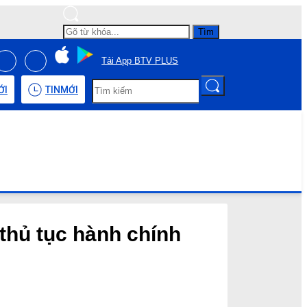
Tìm
Tải App BTV PLUS
ỚI
TIN
MỚI
 thủ tục hành chính