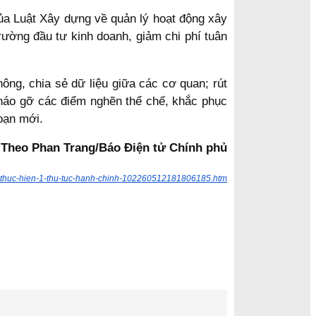
của Luật Xây dựng về quản lý hoạt động xây
rường đầu tư kinh doanh, giảm chi phí tuân
ông, chia sẻ dữ liệu giữa các cơ quan; rút
 tháo gỡ các điểm nghẽn thể chế, khắc phục
đoạn mới.
Theo Phan Trang/Báo Điện tử Chính phủ
ai-thuc-hien-1-thu-tuc-hanh-chinh-102260512181806185.htm