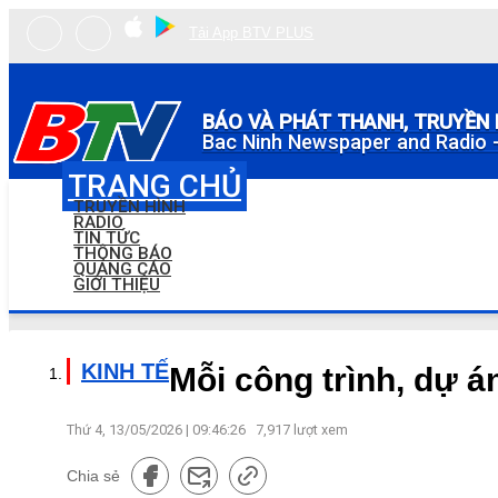
Tải App BTV PLUS
BÁO VÀ PHÁT THANH, TRUYỀN 
Bac Ninh Newspaper and Radio -
TRANG CHỦ
TRUYỀN HÌNH
RADIO
TIN TỨC
THÔNG BÁO
QUẢNG CÁO
GIỚI THIỆU
KINH TẾ
Mỗi công trình, dự á
Thứ 4, 13/05/2026 | 09:46:26
7,917
lượt xem
Chia sẻ