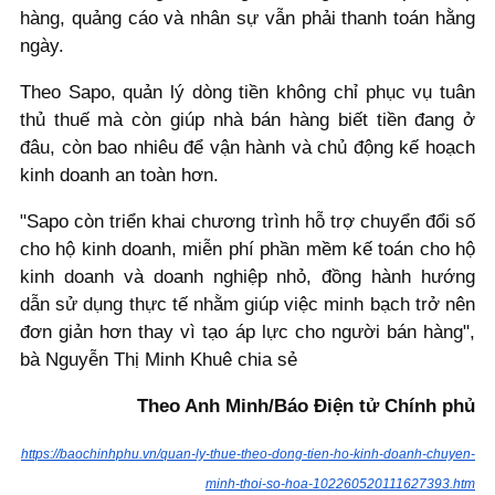
hàng, quảng cáo và nhân sự vẫn phải thanh toán hằng
ngày.
Theo Sapo, quản lý dòng tiền không chỉ phục vụ tuân
thủ thuế mà còn giúp nhà bán hàng biết tiền đang ở
đâu, còn bao nhiêu để vận hành và chủ động kế hoạch
kinh doanh an toàn hơn.
"Sapo còn triển khai chương trình hỗ trợ chuyển đổi số
cho hộ kinh doanh, miễn phí phần mềm kế toán cho hộ
kinh doanh và doanh nghiệp nhỏ, đồng hành hướng
dẫn sử dụng thực tế nhằm giúp việc minh bạch trở nên
đơn giản hơn thay vì tạo áp lực cho người bán hàng",
bà Nguyễn Thị Minh Khuê chia sẻ
Theo Anh Minh/Báo Điện tử Chính phủ
https://baochinhphu.vn/quan-ly-thue-theo-dong-tien-ho-kinh-doanh-chuyen-
minh-thoi-so-hoa-102260520111627393.htm