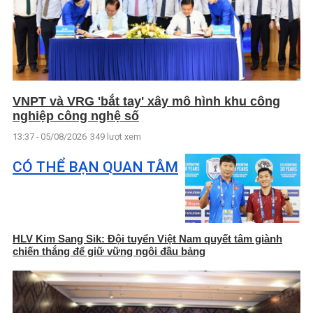
VNPT và VRG 'bắt tay' xây mô hình khu công
nghiệp công nghệ số
13:37 - 05/08/2026
349 lượt xem
CÓ THỂ BẠN QUAN TÂM
HLV Kim Sang Sik: Đội tuyển Việt Nam quyết tâm giành
chiến thắng để giữ vững ngôi đầu bảng