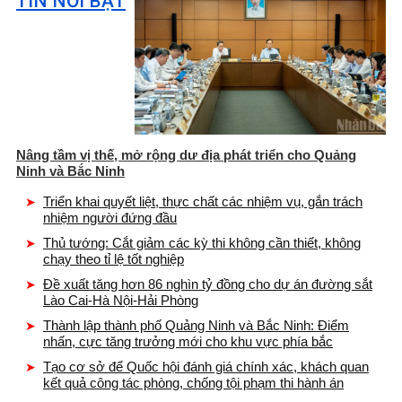
TIN NỔI BẬT
Nâng tầm vị thế, mở rộng dư địa phát triển cho Quảng
Ninh và Bắc Ninh
Triển khai quyết liệt, thực chất các nhiệm vụ, gắn trách
nhiệm người đứng đầu
Thủ tướng: Cắt giảm các kỳ thi không cần thiết, không
chạy theo tỉ lệ tốt nghiệp
Đề xuất tăng hơn 86 nghìn tỷ đồng cho dự án đường sắt
Lào Cai-Hà Nội-Hải Phòng
Thành lập thành phố Quảng Ninh và Bắc Ninh: Điểm
nhấn, cực tăng trưởng mới cho khu vực phía bắc
Tạo cơ sở để Quốc hội đánh giá chính xác, khách quan
kết quả công tác phòng, chống tội phạm thi hành án