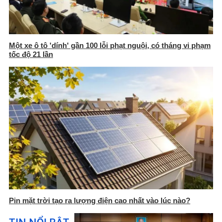
Một xe ô tô 'dính' gần 100 lỗi phạt nguội, có tháng vi phạm
tốc độ 21 lần
Pin mặt trời tạo ra lượng điện cao nhất vào lúc nào?