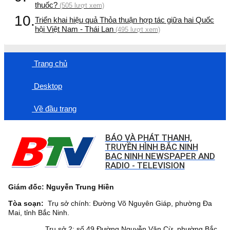
thuốc?
(505 lượt xem)
10.
Triển khai hiệu quả Thỏa thuận hợp tác giữa hai Quốc
hội Việt Nam - Thái Lan
(495 lượt xem)
Trang chủ
Desktop
Về đầu trang
BÁO VÀ PHÁT THANH,
TRUYỀN HÌNH BẮC NINH
BAC NINH NEWSPAPER AND
RADIO - TELEVISION
Giám đốc: Nguyễn Trung Hiền
Tòa soạn:
Trụ sở chính: Đường Võ Nguyên Giáp, phường Đa
Mai, tỉnh Bắc Ninh.
Trụ sở 2: số 49 Đường Nguyễn Văn Cừ, phường Bắc