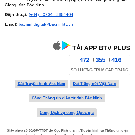
Giang, tỉnh Bắc Ninh
Điện thoại:
(+84) - 0204 - 3854404
Email:
bacninhdigital@bacninhtv.vn
TẢI APP BTV PLUS
472
355
416
SỐ LƯỢNG TRUY CẬP TRANG
Đài Truyền hình Việt Nam
Đài Tiếng nói Việt Nam
Cổng Thông tin điện tử tỉnh Bắc Ninh
Cổng Dịch vụ công Quốc gia
Giấy phép số 80/GP-TTĐT do Cục Phát thanh, Truyền hình và Thông tin điện