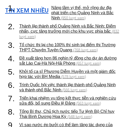
1.
Nâng tầm vị thế, mở rộng dư địa
TIN XEM NHIỀU
phát triển cho Quảng Ninh và Bắc
Ninh
(950 lượt xem)
2.
Thành lập thành phố Quảng Ninh và Bắc Ninh: Điểm
nhấn, cực tăng trưởng mới cho khu vực phía bắc
(832
lượt xem)
3.
Tổ chức thi lại cho 100% thí sinh tại điểm thi Trường
THPT Chuyên Tuyên Quang
(768 lượt xem)
4.
Đề xuất tăng hơn 86 nghìn tỷ đồng cho dự án đường
sắt Lào Cai-Hà Nội-Hải Phòng
(657 lượt xem)
5.
Khởi tố ca sĩ Phương Diễm Huyền và một giám đốc
hợp tác với BH Media
(578 lượt xem)
6.
Trình Quốc hội việc thành lập thành phố Quảng Ninh
và thành phố Bắc Ninh
(566 lượt xem)
7.
Triển khai nhiệm vụ tổng kết thực tiễn và nghiên cứu
sửa đổi, bổ sung Điều lệ Đảng
(563 lượt xem)
8.
Tổng Bí thư, Chủ tịch nước tiếp Tư lệnh Bộ Chỉ huy
Thái Bình Dương Hoa Kỳ
(548 lượt xem)
9.
Vì sao nước ép bưởi có thể làm tăng tác dụng của