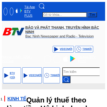
Tải App
BTV
Tìm
PLUS
BÁO VÀ PHÁT THANH, TRUYỀN HÌNH BẮC
NINH
Bac Ninh Newspaper and Radio - Television
VIDEO
MỚI
TIN
MỚI
Hotline: (+84) - 0204 -
Tải App BTV
3555568
PLUS
BTV
VIDEO
MỚI
TIN
MỚI
(CŨ)
KINH TẾ
Quản lý thuế theo