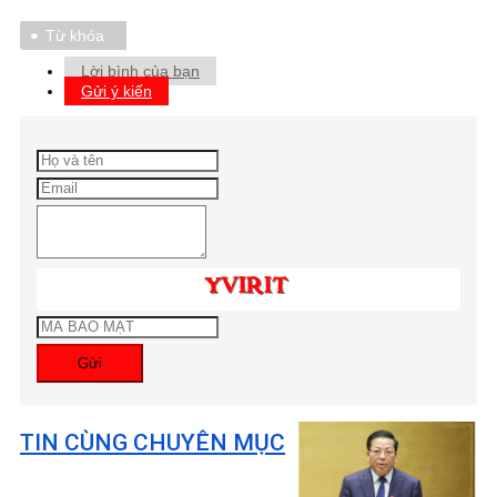
Từ khóa
Lời bình của bạn
Gửi ý kiến
Gửi
TIN CÙNG CHUYÊN MỤC