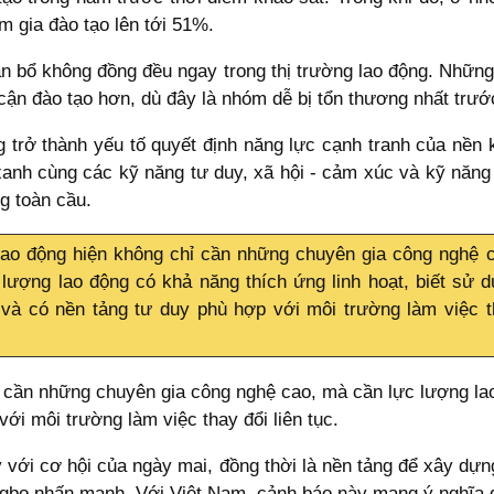
m gia đào tạo lên tới 51%.
 bổ không đồng đều ngay trong thị trường lao động. Những 
p cận đào tạo hơn, dù đây là nhóm dễ bị tổn thương nhất trư
 trở thành yếu tố quyết định năng lực cạnh tranh của nền k
xanh cùng các kỹ năng tư duy, xã hội - cảm xúc và kỹ năng
g toàn cầu.
lao động hiện không chỉ cần những chuyên gia công nghệ 
lượng lao động có khả năng thích ứng linh hoạt, biết sử 
và có nền tảng tư duy phù hợp với môi trường làm việc 
ỉ cần những chuyên gia công nghệ cao, mà cần lực lượng lao 
ới môi trường làm việc thay đổi liên tục.
y với cơ hội của ngày mai, đồng thời là nền tảng để xây dựn
ngbo nhấn mạnh. Với Việt Nam, cảnh báo này mang ý nghĩa đ