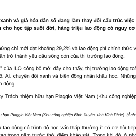
i xanh và già hóa dân số đang làm thay đổi cấu trúc việ
cho học tập suốt đời, hàng triệu lao động có nguy cơ 
 chứng chỉ mới đạt khoảng 29,2% và lao động phi chính thức
n trở thành yêu cầu sống còn của thị trường lao động.
i” của ILO công bố mới đây cho thấy, thị trường lao động t
ố, AI, chuyển đổi xanh và biến động nhân khẩu học. Những
o động.
u hạn Piaggio Việt Nam (Khu công nghiệp Bình Xuyên, tỉnh Vĩnh Phúc). (Ản
 lao động có trình độ học vấn thấp thường ít có cơ hội tiế
 tạo trong năm trước thời điểm khảo sát. Trong khi đó, ở nh