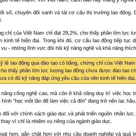
ổi số, chuyển đổi xanh và tái cơ cấu thị trường lao động.
ý.
ng chỉ của Việt Nam chỉ đạt 29,2%, cho thấy phần lớn lực 
kinh tế hiện đại. Trong khi đó, cơ cấu lao động tiếp tục 
 vụ - những lĩnh vực đòi hỏi kỹ năng nghề và khả năng thíc
ỷ lệ lao động qua đào tạo có bằng, chứng chỉ của Việt Nam
cho thấy phần lớn lực lượng lao động chưa được đào tạo c
ưa có đủ kỹ năng đáp ứng yêu cầu của nền kinh tế hiện đại.
 năng công nghệ cao, mà còn ở khả năng duy trì việc học t
 hình “học một lần để làm việc cả đời” đang trở nên lạc hậu
ận đối với chính sách giáo dục và phát triển nguồn nhân lự
, thay vì chỉ là nhiệm vụ riêng của ngành giáo dục.
hoạt hơn, gắn chặt hơn với nhu cầu doanh nghiệp và quá t