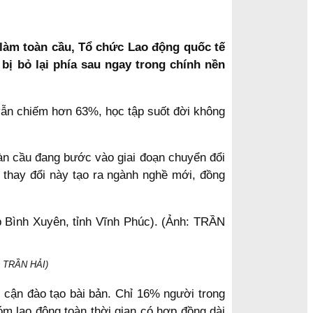
c làm toàn cầu, Tổ chức Lao động quốc tế
bị bỏ lại phía sau ngay trong chính nền
 vẫn chiếm hơn 63%, học tập suốt đời không
oàn cầu đang bước vào giai đoạn chuyển đổi
 thay đổi này tạo ra ngành nghề mới, đồng
h: TRẦN HẢI)
p cận đào tạo bài bản. Chỉ 16% người trong
óm lao động toàn thời gian có hợp đồng dài