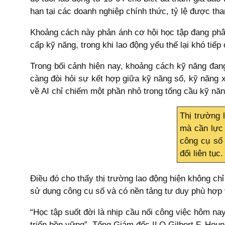
hạn tại các doanh nghiệp chính thức, tỷ lệ được tha
Khoảng cách này phản ánh cơ hội học tập đang phân
cấp kỹ năng, trong khi lao động yếu thế lại khó tiế
Trong bối cảnh hiện nay, khoảng cách kỹ năng đang
càng đòi hỏi sự kết hợp giữa kỹ năng số, kỹ năng 
về AI chỉ chiếm một phần nhỏ trong tổng cầu kỹ năn
Thị trường 
mà cần lực 
công cụ số 
đổi liên tục.
Điều đó cho thấy thị trường lao động hiện không ch
sử dụng công cụ số và có nền tảng tư duy phù hợp v
“Học tập suốt đời là nhịp cầu nối công việc hôm na
triển bền vững”, Tổng Giám đốc ILO Gilbert F. Hou