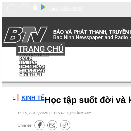
Tải App BTV PLUS
BÁO VÀ PHÁT THANH, TRUYỀN 
Bac Ninh Newspaper and Radio -
TRANG CHỦ
TRUYỀN HÌNH
RADIO
TIN TỨC
THÔNG BÁO
QUẢNG CÁO
GIỚI THIỆU
KINH TẾ
Học tập suốt đời và 
Thứ 5, 21/05/2026 | 10:15:47
8,623
lượt xem
Chia sẻ