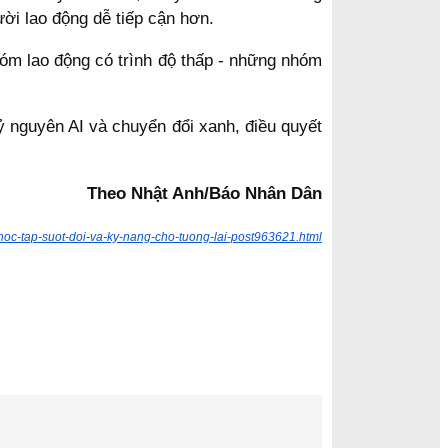
ười lao động dễ tiếp cận hơn.
hóm lao động có trình độ thấp - những nhóm
ỷ nguyên AI và chuyển đổi xanh, điều quyết
Theo Nhật Anh/Báo Nhân Dân
/hoc-tap-suot-doi-va-ky-nang-cho-tuong-lai-post963621.html