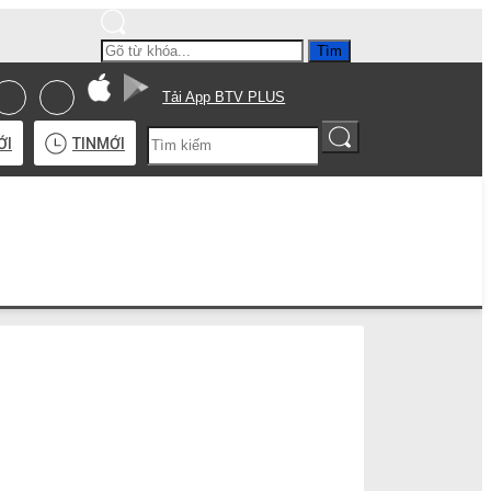
Tìm
Tải App BTV PLUS
ỚI
TIN
MỚI