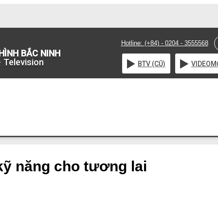
Hotline: (+84) - 0204 - 3555568
HÌNH BẮC NINH
 Television
BTV (CŨ)
VIDEO
M
kỹ năng cho tương lai