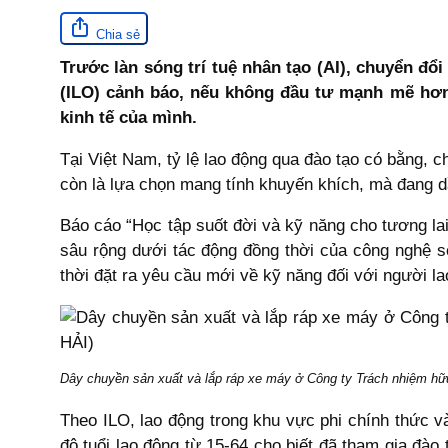
Chia sẻ
Trước làn sóng trí tuệ nhân tạo (AI), chuyển đổ
(ILO) cảnh báo, nếu không đầu tư mạnh mẽ hơn 
kinh tế của mình.
Tại Việt Nam, tỷ lệ lao động qua đào tạo có bằng,
còn là lựa chọn mang tính khuyến khích, mà đang dầ
Báo cáo “Học tập suốt đời và kỹ năng cho tương la
sâu rộng dưới tác động đồng thời của công nghệ s
thời đặt ra yêu cầu mới về kỹ năng đối với người la
Dây chuyền sản xuất và lắp ráp xe máy ở Công ty Trách nhiệm hữ
Theo ILO, lao động trong khu vực phi chính thức và
độ tuổi lao động từ 15-64 cho biết đã tham gia đào