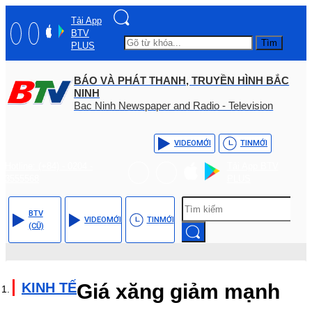
Tải App
BTV
Tìm
PLUS
BÁO VÀ PHÁT THANH, TRUYỀN HÌNH BẮC
NINH
Bac Ninh Newspaper and Radio - Television
VIDEO
MỚI
TIN
MỚI
Hotline: (+84) - 0204 -
Tải App BTV
3555568
PLUS
BTV
VIDEO
MỚI
TIN
MỚI
(CŨ)
KINH TẾ
Giá xăng giảm mạnh