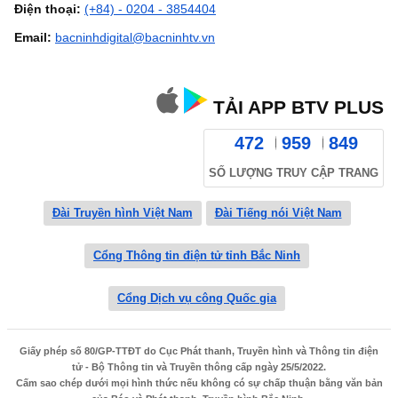
Điện thoại:
(+84) - 0204 - 3854404
Email:
bacninhdigital@bacninhtv.vn
TẢI APP BTV PLUS
472
959
849
SỐ LƯỢNG TRUY CẬP TRANG
Đài Truyền hình Việt Nam
Đài Tiếng nói Việt Nam
Cổng Thông tin điện tử tỉnh Bắc Ninh
Cổng Dịch vụ công Quốc gia
Giấy phép số 80/GP-TTĐT do Cục Phát thanh, Truyền hình và Thông tin điện
tử - Bộ Thông tin và Truyền thông cấp ngày 25/5/2022.
Cấm sao chép dưới mọi hình thức nếu không có sự chấp thuận bằng văn bản