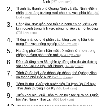
Ninh
(977 lượt xem)
2.
Thành lập thành phố Quảng Ninh và Bắc Ninh: Điểm
nhấn, cực tăng trưởng mới cho khu vực phía bắc
(842
lượt xem)
3.
Cắt giảm, đơn giản hóa thủ tục hành chính, điều kiện
kinh doanh trong lĩnh vực nông nghiệp và môi trường
(795 lượt xem)
4.
Thống nhất cơ chế phân cấp, tăng cường hậu kiểm
trong lĩnh vực nông nghiệp
(732 lượt xem)
5.
Hạ tầng phải đảm nhận một sứ mệnh lớn hơn trong
chặng đường phát triển mới
(684 lượt xem)
6.
Đề xuất tăng hơn 86 nghìn tỷ đồng cho dự án đường
sắt Lào Cai-Hà Nội-Hải Phòng
(667 lượt xem)
7.
Trình Quốc hội việc thành lập thành phố Quảng Ninh
và thành phố Bắc Ninh
(572 lượt xem)
8.
Tổng Bí thư, Chủ tịch nước tiếp Tư lệnh Bộ Chỉ huy
Thái Bình Dương Hoa Kỳ
(565 lượt xem)
9.
Triển khai hiệu quả Thỏa thuận hợp tác giữa hai Quốc
hội Việt Nam - Thái Lan
(509 lượt xem)