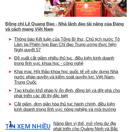
Đồng chí Lê Quang Đạo - Nhà lãnh đạo tài năng của Đảng
và cách mạng Việt Nam
Thông báo Kết luận của Tổng Bí thư, Chủ tịch nước Tô
Lâm tại Phiên họp Ban Chỉ đạo Trung ương thực hiện
Nghị quyết 57
Đề xuất cắt giảm nhiều thủ tục, điều kiện kinh doanh
trong lĩnh vực khoa học - công nghệ
Khai mạc Hội thảo khoa học quốc tế về xây dựng Nhà
nước pháp quyền và kiểm soát quyền lực Việt Nam-
Trung Quốc
Tạo khuôn khổ pháp lý ổn định, đồng bộ và đột phá cho
phát triển các đô thị đặc biệt
Cắt giảm, đơn giản hóa thủ tục hành chính, điều kiện
kinh doanh trong lĩnh vực nông nghiệp và môi trường
1.
Nâng tầm vị thế, mở rộng dư địa
TIN XEM NHIỀU
phát triển cho Quảng Ninh và Bắc