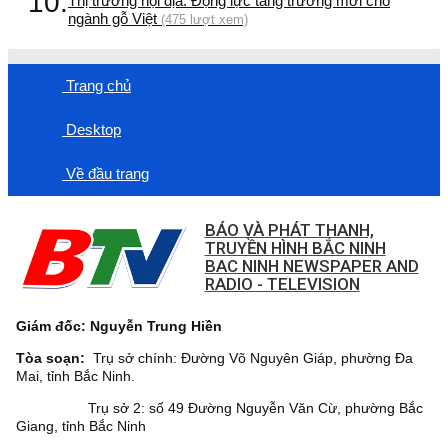
10.
Thị trường nội địa: Động lực tăng trưởng mới cho
ngành gỗ Việt
(475 lượt xem)
Trang chủ
Desktop
Về đầu trang
BÁO VÀ PHÁT THANH,
TRUYỀN HÌNH BẮC NINH
BAC NINH NEWSPAPER AND
RADIO - TELEVISION
Giám đốc: Nguyễn Trung Hiền
Tòa soạn:
Trụ sở chính: Đường Võ Nguyên Giáp, phường Đa
Mai, tỉnh Bắc Ninh.
Trụ sở 2: số 49 Đường Nguyễn Văn Cừ, phường Bắc
Giang, tỉnh Bắc Ninh