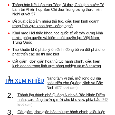
Thông báo Kết luận của Tổng Bí thư, Chủ tịch nước Tô
Lâm tại Phiên họp Ban Chỉ đạo Trung ương thực hiện
Nghị quyết 57
Đề xuất cắt giảm nhiều thủ tục, điều kiện kinh doanh
trong lĩnh vực khoa học - công nghệ
Khai mạc Hội thảo khoa học quốc tế về xây dựng Nhà
nước pháp quyền và kiểm soát quyền lực Việt Nam-
Trung Quốc
Tạo khuôn khổ pháp lý ổn định, đồng bộ và đột phá cho
phát triển các đô thị đặc biệt
Cắt giảm, đơn giản hóa thủ tục hành chính, điều kiện
kinh doanh trong lĩnh vực nông nghiệp và môi trường
1.
Nâng tầm vị thế, mở rộng dư địa
TIN XEM NHIỀU
phát triển cho Quảng Ninh và Bắc
Ninh
(977 lượt xem)
2.
Thành lập thành phố Quảng Ninh và Bắc Ninh: Điểm
nhấn, cực tăng trưởng mới cho khu vực phía bắc
(842
lượt xem)
3.
Cắt giảm, đơn giản hóa thủ tục hành chính, điều kiện