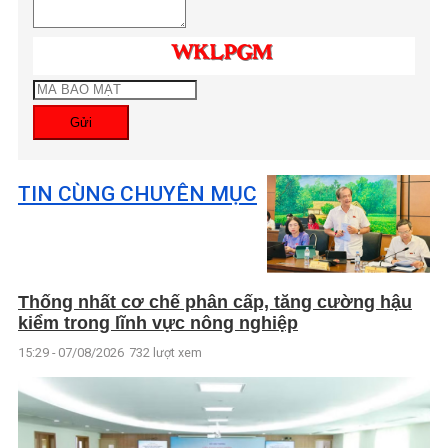
Gửi
TIN CÙNG CHUYÊN MỤC
Thống nhất cơ chế phân cấp, tăng cường hậu
kiểm trong lĩnh vực nông nghiệp
15:29 - 07/08/2026
732 lượt xem