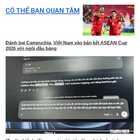
CÓ THỂ BẠN QUAN TÂM
Đánh bại Campuchia, Việt Nam vào bán kết ASEAN Cup
2026 với ngôi đầu bảng