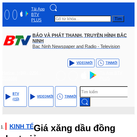
Tải App
BTV
Tìm
PLUS
BÁO VÀ PHÁT THANH, TRUYỀN HÌNH BẮC
NINH
Bac Ninh Newspaper and Radio - Television
VIDEO
MỚI
TIN
MỚI
Hotline: (+84) - 0204 -
Tải App BTV
3555568
PLUS
BTV
VIDEO
MỚI
TIN
MỚI
(CŨ)
KINH TẾ
Giá xăng dầu đồng