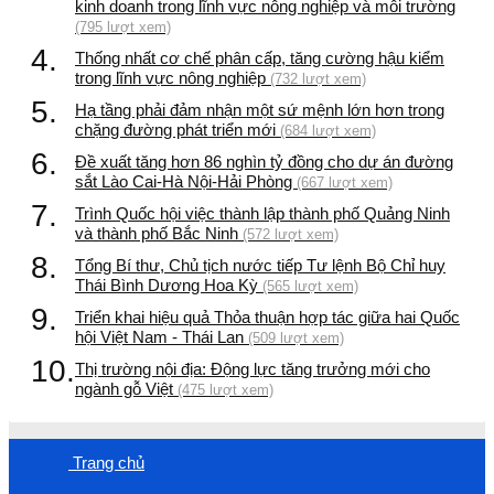
kinh doanh trong lĩnh vực nông nghiệp và môi trường
(795 lượt xem)
4.
Thống nhất cơ chế phân cấp, tăng cường hậu kiểm
trong lĩnh vực nông nghiệp
(732 lượt xem)
5.
Hạ tầng phải đảm nhận một sứ mệnh lớn hơn trong
chặng đường phát triển mới
(684 lượt xem)
6.
Đề xuất tăng hơn 86 nghìn tỷ đồng cho dự án đường
sắt Lào Cai-Hà Nội-Hải Phòng
(667 lượt xem)
7.
Trình Quốc hội việc thành lập thành phố Quảng Ninh
và thành phố Bắc Ninh
(572 lượt xem)
8.
Tổng Bí thư, Chủ tịch nước tiếp Tư lệnh Bộ Chỉ huy
Thái Bình Dương Hoa Kỳ
(565 lượt xem)
9.
Triển khai hiệu quả Thỏa thuận hợp tác giữa hai Quốc
hội Việt Nam - Thái Lan
(509 lượt xem)
10.
Thị trường nội địa: Động lực tăng trưởng mới cho
ngành gỗ Việt
(475 lượt xem)
Trang chủ