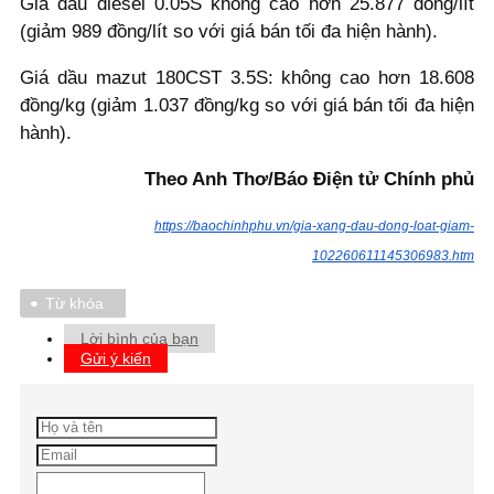
Giá dầu diesel 0.05S không cao hơn 25.877 đồng/lít
(giảm 989 đồng/lít so với giá bán tối đa hiện hành).
Giá dầu mazut 180CST 3.5S: không cao hơn 18.608
đồng/kg (giảm 1.037 đồng/kg so với giá bán tối đa hiện
hành).
Theo Anh Thơ/Báo Điện tử Chính phủ
https://baochinhphu.vn/gia-xang-dau-dong-loat-giam-
102260611145306983.htm
Từ khóa
Lời bình của bạn
Gửi ý kiến