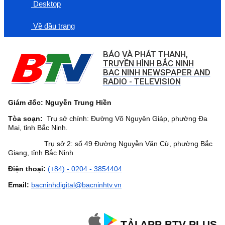
Desktop
Về đầu trang
BÁO VÀ PHÁT THANH,
TRUYỀN HÌNH BẮC NINH
BAC NINH NEWSPAPER AND
RADIO - TELEVISION
Giám đốc: Nguyễn Trung Hiền
Tòa soạn:
Trụ sở chính: Đường Võ Nguyên Giáp, phường Đa
Mai, tỉnh Bắc Ninh.
Trụ sở 2: số 49 Đường Nguyễn Văn Cừ, phường Bắc
Giang, tỉnh Bắc Ninh
Điện thoại:
(+84) - 0204 - 3854404
Email:
bacninhdigital@bacninhtv.vn
TẢI APP BTV PLUS