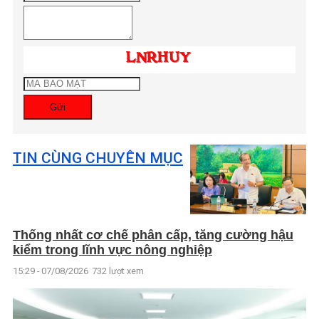
Gửi
TIN CÙNG CHUYÊN MỤC
Thống nhất cơ chế phân cấp, tăng cường hậu
kiểm trong lĩnh vực nông nghiệp
15:29 - 07/08/2026
732 lượt xem