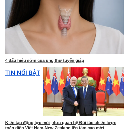
4 dấu hiệu sớm của ung thư tuyến giáp
TIN NỔI BẬT
Kiến tạo động lực mới, đưa quan hệ Đối tác chiến lược
toàn diện Việt Nam-New Zealand lên tầm cao mới