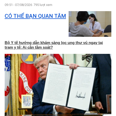
09:51 - 07/08/2026
795 lượt xem
CÓ THỂ BẠN QUAN TÂM
Bộ Y tế hướng dẫn khám sàng lọc ung thư vú ngay tại
trạm y tế: Ai cần tầm soát?