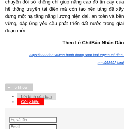
chuyển đổi số không chỉ giúp nâng cao độ tin cậy của
hệ thống truyền tải điện mà còn tạo nền tảng để xây
dựng một hạ tầng năng lượng hiện đại, an toàn và bền
vững, đáp ứng yêu cầu phát triển đất nước trong giai
đoạn mới.
Theo Lê Chi/Báo Nhân Dân
https://nhandan.vn/van-hanh-thong-suot-luoi-truyen-tai-dien-
post968692.html
Từ khóa
Lời bình của bạn
Gửi ý kiến