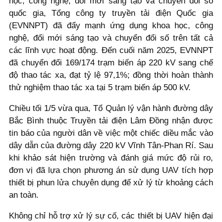
học, công nghệ, đổi mới sáng tạo và chuyển đổi số
quốc gia, Tổng công ty truyền tải điện Quốc gia
(EVNNPT) đã đẩy mạnh ứng dụng khoa học, công
nghệ, đổi mới sáng tạo và chuyển đổi số trên tất cả
các lĩnh vực hoạt động. Đến cuối năm 2025, EVNNPT
đã chuyển đổi 169/174 trạm biến áp 220 kV sang chế
độ thao tác xa, đạt tỷ lệ 97,1%; đồng thời hoàn thành
thử nghiệm thao tác xa tại 5 trạm biến áp 500 kV.
Chiều tối 1/5 vừa qua, Tổ Quản lý vận hành đường dây
Bắc Bình thuộc Truyền tải điện Lâm Đồng nhận được
tin báo của người dân về việc một chiếc diều mắc vào
dây dẫn của đường dây 220 kV Vĩnh Tân-Phan Rí. Sau
khi khảo sát hiện trường và đánh giá mức độ rủi ro,
đơn vị đã lựa chọn phương án sử dụng UAV tích hợp
thiết bị phun lửa chuyên dụng để xử lý từ khoảng cách
an toàn.
Không chỉ hỗ trợ xử lý sự cố, các thiết bị UAV hiện đại