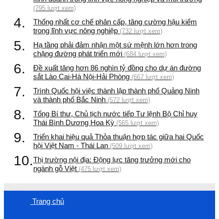
(795 lượt xem)
4.
Thống nhất cơ chế phân cấp, tăng cường hậu kiểm
trong lĩnh vực nông nghiệp
(732 lượt xem)
5.
Hạ tầng phải đảm nhận một sứ mệnh lớn hơn trong
chặng đường phát triển mới
(684 lượt xem)
6.
Đề xuất tăng hơn 86 nghìn tỷ đồng cho dự án đường
sắt Lào Cai-Hà Nội-Hải Phòng
(667 lượt xem)
7.
Trình Quốc hội việc thành lập thành phố Quảng Ninh
và thành phố Bắc Ninh
(572 lượt xem)
8.
Tổng Bí thư, Chủ tịch nước tiếp Tư lệnh Bộ Chỉ huy
Thái Bình Dương Hoa Kỳ
(565 lượt xem)
9.
Triển khai hiệu quả Thỏa thuận hợp tác giữa hai Quốc
hội Việt Nam - Thái Lan
(509 lượt xem)
10.
Thị trường nội địa: Động lực tăng trưởng mới cho
ngành gỗ Việt
(475 lượt xem)
Trang chủ