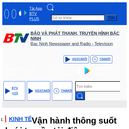
Tải App
BTV
Tìm
PLUS
BÁO VÀ PHÁT THANH, TRUYỀN HÌNH BẮC
NINH
Bac Ninh Newspaper and Radio - Television
VIDEO
MỚI
TIN
MỚI
Hotline: (+84) - 0204 -
Tải App BTV
3555568
PLUS
BTV
VIDEO
MỚI
TIN
MỚI
(CŨ)
KINH TẾ
Vận hành thông suốt