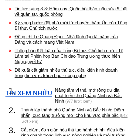
Tin tức sáng 8-8: Hôm nay, Quốc hội thảo luận sửa 9 luật
về quân sự, quốc phòng
Kỳ vọng bước đột phá mới từ chuyến thăm Úc của Tổng
Bí thư, Chủ tịch nước
Đồng chí Lê Quang Đạo - Nhà lãnh đạo tài năng của
Đảng và cách mạng Việt Nam
Thông báo Kết luận của Tổng Bí thư, Chủ tịch nước Tô
Lâm tại Phiên họp Ban Chỉ đạo Trung ương thực hiện
Nghị quyết 57
Đề xuất cắt giảm nhiều thủ tục, điều kiện kinh doanh
trong lĩnh vực khoa học - công nghệ
1.
Nâng tầm vị thế, mở rộng dư địa
TIN XEM NHIỀU
phát triển cho Quảng Ninh và Bắc
Ninh
(977 lượt xem)
2.
Thành lập thành phố Quảng Ninh và Bắc Ninh: Điểm
nhấn, cực tăng trưởng mới cho khu vực phía bắc
(842
lượt xem)
3.
Cắt giảm, đơn giản hóa thủ tục hành chính, điều kiện
kinh doanh trong lĩnh vực nông nghiệp và môi trường