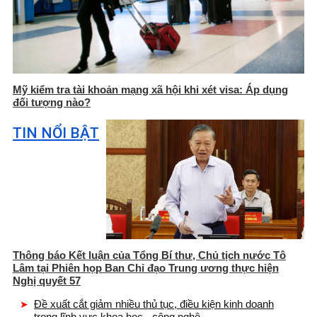
Mỹ kiểm tra tài khoản mạng xã hội khi xét visa: Áp dụng
đối tượng nào?
TIN NỔI BẬT
Thông báo Kết luận của Tổng Bí thư, Chủ tịch nước Tô
Lâm tại Phiên họp Ban Chỉ đạo Trung ương thực hiện
Nghị quyết 57
Đề xuất cắt giảm nhiều thủ tục, điều kiện kinh doanh
trong lĩnh vực khoa học - công nghệ