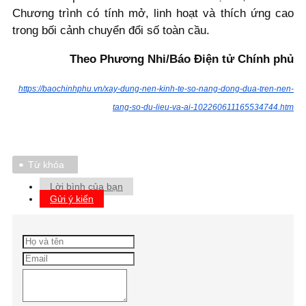
Chương trình có tính mở, linh hoạt và thích ứng cao
trong bối cảnh chuyển đổi số toàn cầu.
Theo Phương Nhi/Báo Điện tử Chính phủ
https://baochinhphu.vn/xay-dung-nen-kinh-te-so-nang-dong-dua-tren-nen-
tang-so-du-lieu-va-ai-102260611165534744.htm
Từ khóa
Lời bình của bạn
Gửi ý kiến