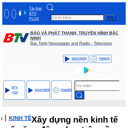
Tải App
BTV
Tìm
PLUS
BÁO VÀ PHÁT THANH, TRUYỀN HÌNH BẮC
NINH
Bac Ninh Newspaper and Radio - Television
VIDEO
MỚI
TIN
MỚI
Hotline: (+84) - 0204 -
Tải App BTV
3555568
PLUS
BTV
VIDEO
MỚI
TIN
MỚI
(CŨ)
KINH TẾ
Xây dựng nền kinh tế