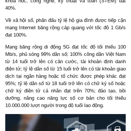
khoa học, công nghệ, kỹ thuật và toán (STEM) đạt
40%.
Về xã hội số, phấn đấu tỷ lệ hộ gia đình được tiếp cận
mạng Internet băng rộng cáp quang với tốc độ 1 Gb/s
đạt 100%.
Mạng băng rộng di động 5G đạt tốc độ tối thiểu 100
Mb/s, phủ sóng 99% dân số; 100% công dân Việt Nam
từ 14 tuổi trở lên có căn cước, tài khoản định danh
điện tử; tỷ lệ dân số từ 15 tuổi trở lên có tài khoản giao
dịch tại ngân hàng hoặc tổ chức được phép khác đạt
95%; tỷ lệ dân số từ 18 tuổi trở lên có chữ ký số hoặc
chữ ký điện tử cá nhân đạt trên 70%; đào tạo, bồi
dưỡng, nâng cao năng lực số cơ bản cho tối thiểu
10.000.000 lượt người trong độ tuổi lao động.