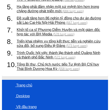
5.
Hạ tầng phải đảm nhận một sứ mệnh lớn hơn trong
chặng đường phát triển mới
(684 lượt xem)
6.
Đề xuất tăng hơn 86 nghìn tỷ đồng cho dự án đường
sắt Lào Cai-Hà Nội-Hải Phòng
(667 lượt xem)
7.
Khởi tố ca sĩ Phương Diễm Huyền và một giám đốc
hợp tác với BH Media
(578 lượt xem)
8.
Triển khai nhiệm vụ tổng kết thực tiễn và nghiên cứu
sửa đổi, bổ sung Điều lệ Đảng
(573 lượt xem)
9.
Trình Quốc hội việc thành lập thành phố Quảng Ninh
và thành phố Bắc Ninh
(572 lượt xem)
10.
Tổng Bí thư, Chủ tịch nước tiếp Tư lệnh Bộ Chỉ huy
Thái Bình Dương Hoa Kỳ
(558 lượt xem)
Trang chủ
Desktop
Về đầu trang