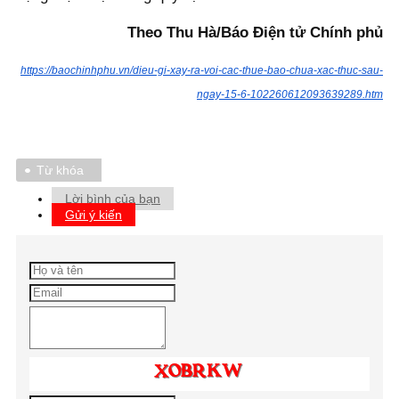
Theo Thu Hà/Báo Điện tử Chính phủ
https://baochinhphu.vn/dieu-gi-xay-ra-voi-cac-thue-bao-chua-xac-thuc-sau-
ngay-15-6-102260612093639289.htm
Từ khóa
Lời bình của bạn
Gửi ý kiến