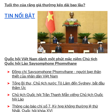
Tuổi thọ của răng giả thường kéo dài bao lâu?
TIN NỔI BẬT
Quốc hội Việt Nam dành một phút mặc niệm Chủ tịch
Quốc hội Lào Saysomphone Phomvihane
Đồng chí Saysomphone Phomvihane - người bạn thân
thiết của nhân dân Việt Nam
Tổng Bí thư, Chủ tịch nước Tô Lâm đến Sydney, bắt đầu
thăm Úc
Chủ tịch Quốc hội Trần Thanh Mẫn viếng Chủ tịch Quốc
hội Lào
Thông cáo báo chí số 7, Kỳ họp không thường lệ thứ
Nhất, Quốc hội khóa XVI