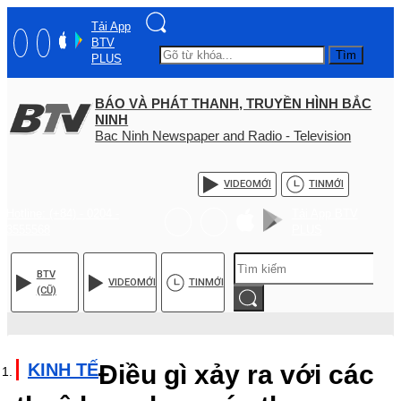
Tải App
BTV
Tìm
PLUS
BÁO VÀ PHÁT THANH, TRUYỀN HÌNH BẮC
NINH
Bac Ninh Newspaper and Radio - Television
VIDEO
MỚI
TIN
MỚI
Hotline: (+84) - 0204 -
Tải App BTV
3555568
PLUS
BTV
VIDEO
MỚI
TIN
MỚI
(CŨ)
KINH TẾ
Điều gì xảy ra với các