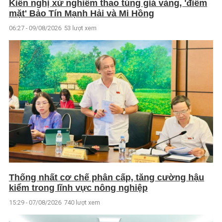
Kiến nghị xử nghiêm thao túng giá vàng, 'điểm
mặt' Bảo Tín Mạnh Hải và Mi Hồng
06:27 - 09/08/2026
53 lượt xem
Thống nhất cơ chế phân cấp, tăng cường hậu
kiểm trong lĩnh vực nông nghiệp
15:29 - 07/08/2026
740 lượt xem