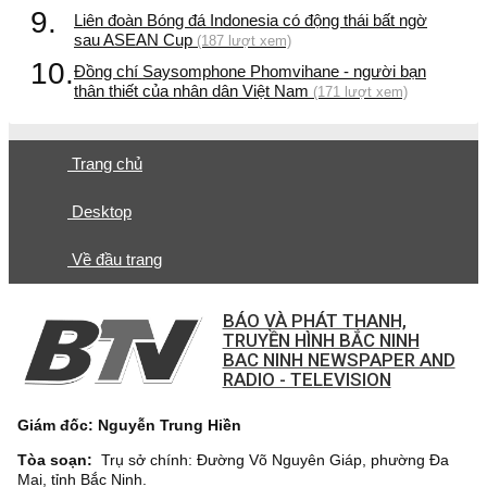
9.
Liên đoàn Bóng đá Indonesia có động thái bất ngờ
sau ASEAN Cup
(187 lượt xem)
10.
Đồng chí Saysomphone Phomvihane - người bạn
thân thiết của nhân dân Việt Nam
(171 lượt xem)
Trang chủ
Desktop
Về đầu trang
BÁO VÀ PHÁT THANH,
TRUYỀN HÌNH BẮC NINH
BAC NINH NEWSPAPER AND
RADIO - TELEVISION
Giám đốc: Nguyễn Trung Hiền
Tòa soạn:
Trụ sở chính: Đường Võ Nguyên Giáp, phường Đa
Mai, tỉnh Bắc Ninh.