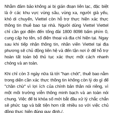
Nhằm đảm bảo không ai bị gián đoạn liên lạc, đặc biệt
là ở các khu vực vùng sâu, vùng xa, người già yếu,
khó di chuyển, Viettel còn hỗ trợ thực hiện xác thực
thông tin thuê bao tại nhà. Người dùng Viettel Viettel
chỉ cần gọi điện đến tổng đài 1800 8098 bấm phím 0,
cung cấp họ tên, số điện thoại và địa chỉ hiện tại. Ngay
sau khi tiếp nhận thông tin, nhân viên Viettel tại địa
phương sẽ chủ động liên hệ và đến tận nơi ở để hỗ trợ
hoàn tất toàn bộ thủ tục xác thực một cách nhanh
chóng và an toàn.
Khi chỉ còn 3 ngày nữa là tới "hạn chót", thuê bao nằm
trong diện cần xác thực thông tin không còn lý do gì để
"chần chừ" vì lợi ích của chính bản thân nói riêng, vì
một môi trường viễn thông minh bạch và an toàn nói
chung. Việc để bị khóa số mới bắt đầu xử lý chắc chắn
sẽ phức tạp và bất tiện hơn rất nhiều so với việc chủ
động thực hiện đúng quy định./.