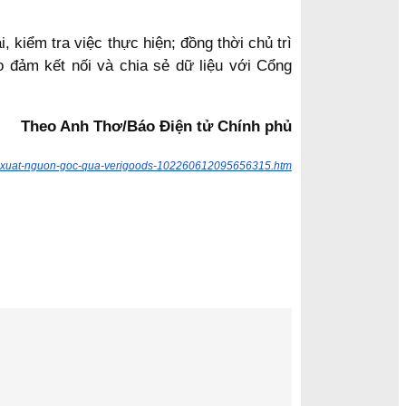
 kiểm tra việc thực hiện; đồng thời chủ trì
 đảm kết nối và chia sẻ dữ liệu với Cổng
Theo Anh Thơ/Báo Điện tử Chính phủ
ruy-xuat-nguon-goc-qua-verigoods-102260612095656315.htm