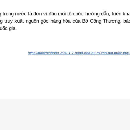
 trong nước là đơn vị đầu mối tổ chức hướng dẫn, triển khai,
ống truy xuất nguồn gốc hàng hóa của Bộ Công Thương, bảo
uốc gia.
https://baochinhphu.vn/tu-1-7-hang-hoa-rui-ro-cao-bat-buoc-t