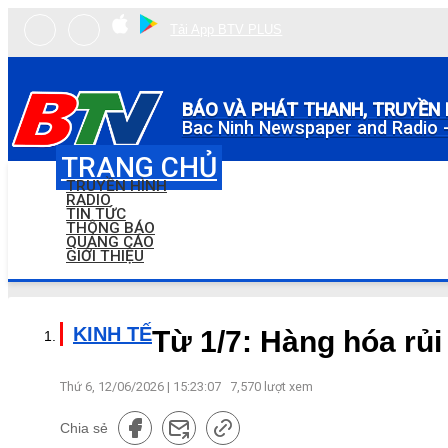
Tải App BTV PLUS
BÁO VÀ PHÁT THANH, TRUYỀN 
Bac Ninh Newspaper and Radio -
TRANG CHỦ
TRUYỀN HÌNH
RADIO
TIN TỨC
THÔNG BÁO
QUẢNG CÁO
GIỚI THIỆU
KINH TẾ
Từ 1/7: Hàng hóa rủi
Thứ 6, 12/06/2026 | 15:23:07
7,570
lượt xem
Chia sẻ