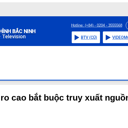
Hotline: (+84) - 0204 - 3555568
HÌNH BẮC NINH
 Television
BTV (CŨ)
VIDEO
M
 ro cao bắt buộc truy xuất ngu