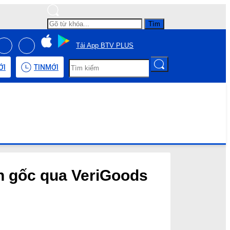
Tìm
Tải App BTV PLUS
ỚI
TIN
MỚI
ồn gốc qua VeriGoods