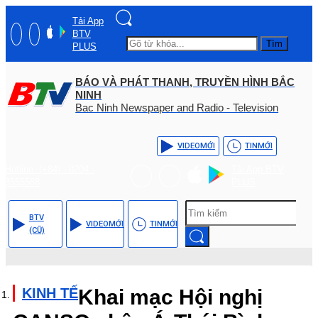
Tải App
BTV
Tìm
PLUS
BÁO VÀ PHÁT THANH, TRUYỀN HÌNH BẮC
NINH
Bac Ninh Newspaper and Radio - Television
VIDEO
MỚI
TIN
MỚI
Hotline: (+84) - 0204 -
Tải App BTV
3555568
PLUS
BTV
VIDEO
MỚI
TIN
MỚI
(CŨ)
KINH TẾ
Khai mạc Hội nghị