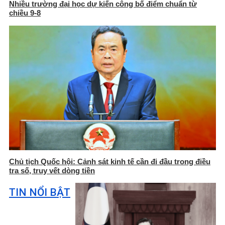
Nhiều trường đại học dự kiến công bố điểm chuẩn từ
chiều 9-8
Chủ tịch Quốc hội: Cảnh sát kinh tế cần đi đầu trong điều
tra số, truy vết dòng tiền
TIN NỔI BẬT