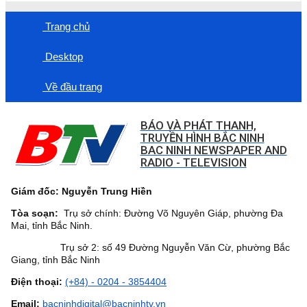
Trang chủ
Desktop
Về đầu trang
BÁO VÀ PHÁT THANH,
TRUYỀN HÌNH BẮC NINH
BAC NINH NEWSPAPER AND
RADIO - TELEVISION
Giám đốc: Nguyễn Trung Hiền
Tòa soạn:
Trụ sở chính: Đường Võ Nguyên Giáp, phường Đa
Mai, tỉnh Bắc Ninh.
Trụ sở 2: số 49 Đường Nguyễn Văn Cừ, phường Bắc
Giang, tỉnh Bắc Ninh
Điện thoại:
(+84) - 0204 - 3854404
Email:
bacninhdigital@bacninhtv.vn