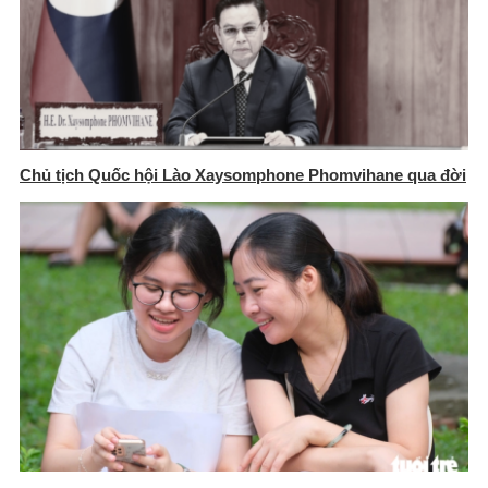
Chủ tịch Quốc hội Lào Xaysomphone Phomvihane qua đời