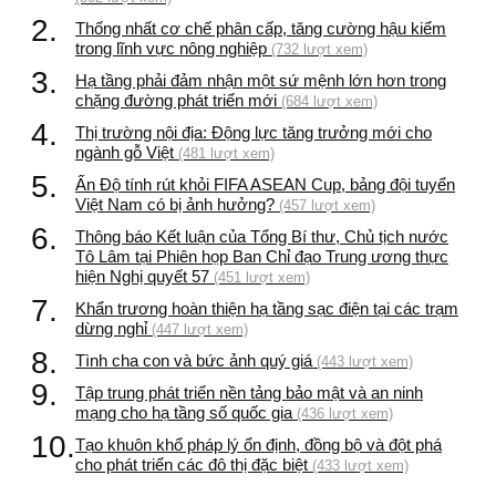
2.
Thống nhất cơ chế phân cấp, tăng cường hậu kiểm
trong lĩnh vực nông nghiệp
(732 lượt xem)
3.
Hạ tầng phải đảm nhận một sứ mệnh lớn hơn trong
chặng đường phát triển mới
(684 lượt xem)
4.
Thị trường nội địa: Động lực tăng trưởng mới cho
ngành gỗ Việt
(481 lượt xem)
5.
Ấn Độ tính rút khỏi FIFA ASEAN Cup, bảng đội tuyển
Việt Nam có bị ảnh hưởng?
(457 lượt xem)
6.
Thông báo Kết luận của Tổng Bí thư, Chủ tịch nước
Tô Lâm tại Phiên họp Ban Chỉ đạo Trung ương thực
hiện Nghị quyết 57
(451 lượt xem)
7.
Khẩn trương hoàn thiện hạ tầng sạc điện tại các trạm
dừng nghỉ
(447 lượt xem)
8.
Tình cha con và bức ảnh quý giá
(443 lượt xem)
9.
Tập trung phát triển nền tảng bảo mật và an ninh
mạng cho hạ tầng số quốc gia
(436 lượt xem)
10.
Tạo khuôn khổ pháp lý ổn định, đồng bộ và đột phá
cho phát triển các đô thị đặc biệt
(433 lượt xem)