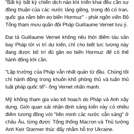
"Bất kỳ bất kỳ chiến dịch nào khi triển khai đều cần sự
đồng thuận của các nước láng giềng, trong đó có Iran,
quốc gia nằm bên eo biển Hormuz" - phát ngôn viên Bộ
Tổng tham mưu quân đội Pháp Guillaume Vernet lưu ý.
Đại tá Guillaume Vernet không nêu thời điểm tàu sân
bay Pháp tới vị trí dự kiến, chỉ cho biết lực lượng này
đang được bố trí đủ gần eo biển Hormuz để có thể
hành động khi cần.
"Lập trường của Pháp vẫn nhất quán từ đầu. Chúng tôi
chỉ hành động trong khuôn khổ phòng thủ và tuân thủ
luật pháp quốc tế"- ông Vernet nhấn mạnh.
Mỹ không tham gia vào kế hoạch do Pháp và Anh xây
dựng. Giới quan sát nhận định sáng kiến này có nhiều
điểm tương đồng với "liên minh các nước sẵn sàng" ở
châu Âu, từng được Tổng thống Macron và Thủ tướng
Anh Keir Starmer thúc đẩy nhằm hỗ trợ Ukraine.