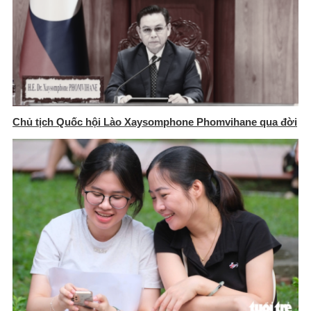
Chủ tịch Quốc hội Lào Xaysomphone Phomvihane qua đời