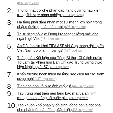
(802 lượt xem)
2.
Thống nhất cơ chế phân cấp, tăng cường hậu kiểm
trong lĩnh vực nông nghiệp
(732 lượt xem)
3.
Hạ tầng phải đảm nhận một sứ mệnh lớn hơn trong
chặng đường phát triển mới
(693 lượt xem)
4.
Thị trường nội địa: Động lực tăng trưởng mới cho
ngành gỗ Việt
(481 lượt xem)
5.
Ấn Độ tính rút khỏi FIFA ASEAN Cup, bảng đội tuyển
Việt Nam có bị ảnh hưởng?
(457 lượt xem)
6.
Thông báo Kết luận của Tổng Bí thư, Chủ tịch nước
Tô Lâm tại Phiên họp Ban Chỉ đạo Trung ương thực
hiện Nghị quyết 57
(451 lượt xem)
7.
Khẩn trương hoàn thiện hạ tầng sạc điện tại các trạm
dừng nghỉ
(447 lượt xem)
8.
Tình cha con và bức ảnh quý giá
(443 lượt xem)
9.
Tập trung phát triển nền tảng bảo mật và an ninh
mạng cho hạ tầng số quốc gia
(436 lượt xem)
10.
Tạo khuôn khổ pháp lý ổn định, đồng bộ và đột phá
cho phát triển các đô thị đặc biệt
(433 lượt xem)