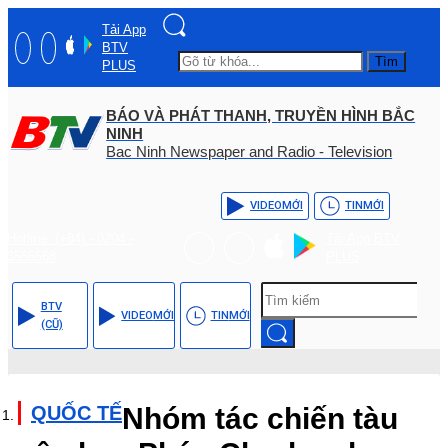
Tải App
BTV
Tìm
PLUS
BÁO VÀ PHÁT THANH, TRUYỀN HÌNH BẮC
NINH
Bac Ninh Newspaper and Radio - Television
VIDEO
MỚI
TIN
MỚI
Hotline: (+84) - 0204 -
Tải App BTV
3555568
PLUS
BTV
VIDEO
MỚI
TIN
MỚI
(CŨ)
QUỐC TẾ
Nhóm tác chiến tàu