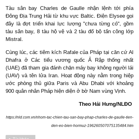
Tàu sân bay Charles de Gaulle nhận lệnh tới phía
Đông Địa Trung Hải từ khu vực Baltic. Điện Elysee gọi
đây là đợt triển khai lực lượng "chưa từng có", gồm
tàu sân bay, 8 tàu hộ vệ và 2 tàu đổ bộ tấn công lớp
Mistral.
Cùng lúc, các tiêm kích Rafale của Pháp tại căn cứ Al
Dhafra ở Các tiểu vương quốc Ả Rập thống nhất
(UAE) đã tham gia đánh chặn máy bay không người lái
(UAV) và tên lửa Iran. Hoạt động này nằm trong hiệp
ước phòng thủ giữa Paris và Abu Dhabi với khoảng
900 quân nhân Pháp hiện diện ở bờ Nam vùng Vịnh.
Theo Hải Hưng/NLĐO
https://nld.com.vn/nhom-tac-chien-tau-san-bay-phap-charles-de-gaulle-tien-
den-eo-bien-hormuz-196260507075135484.htm