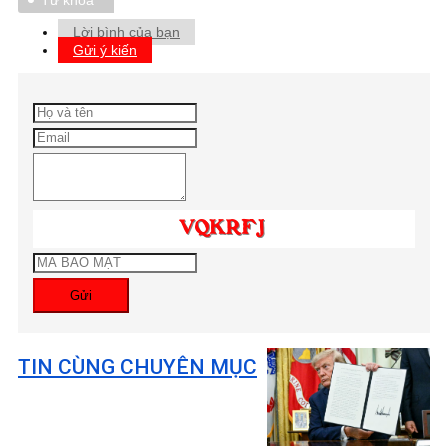
Từ khóa
Lời bình của bạn
Gửi ý kiến
Gửi
TIN CÙNG CHUYÊN MỤC