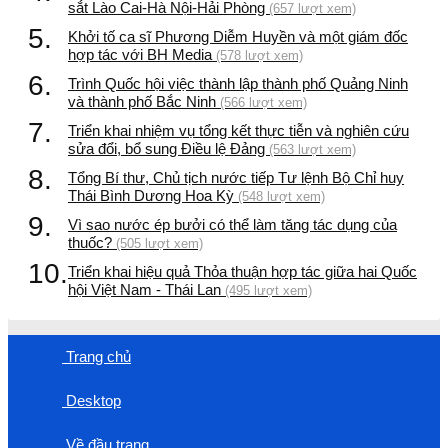
sắt Lào Cai-Hà Nội-Hải Phòng
(657 lượt xem)
5.
Khởi tố ca sĩ Phương Diễm Huyền và một giám đốc
hợp tác với BH Media
(578 lượt xem)
6.
Trình Quốc hội việc thành lập thành phố Quảng Ninh
và thành phố Bắc Ninh
(566 lượt xem)
7.
Triển khai nhiệm vụ tổng kết thực tiễn và nghiên cứu
sửa đổi, bổ sung Điều lệ Đảng
(563 lượt xem)
8.
Tổng Bí thư, Chủ tịch nước tiếp Tư lệnh Bộ Chỉ huy
Thái Bình Dương Hoa Kỳ
(548 lượt xem)
9.
Vì sao nước ép bưởi có thể làm tăng tác dụng của
thuốc?
(505 lượt xem)
10.
Triển khai hiệu quả Thỏa thuận hợp tác giữa hai Quốc
hội Việt Nam - Thái Lan
(495 lượt xem)
Trang chủ
Desktop
Về đầu trang