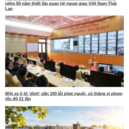
niệm 50 năm thiết lập quan hệ ngoại giao Việt Nam-Thái
Lan
Một xe ô tô 'dính' gần 100 lỗi phạt nguội, có tháng vi phạm
tốc độ 21 lần