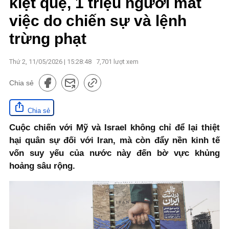
kiệt quệ, 1 triệu người mất
việc do chiến sự và lệnh
trừng phạt
Thứ 2, 11/05/2026 | 15:28:48
7,701
lượt xem
Chia sẻ
Chia sẻ
Cuộc chiến với Mỹ và Israel không chỉ để lại thiệt
hại quân sự đối với Iran, mà còn đẩy nền kinh tế
vốn suy yếu của nước này đến bờ vực khủng
hoảng sâu rộng.