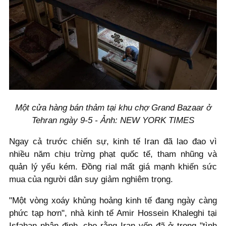
Một cửa hàng bán thảm tại khu chợ Grand Bazaar ở
Tehran ngày 9-5 - Ảnh: NEW YORK TIMES
Ngay cả trước chiến sự, kinh tế Iran đã lao đao vì
nhiều năm chịu trừng phạt quốc tế, tham nhũng và
quản lý yếu kém. Đồng rial mất giá mạnh khiến sức
mua của người dân suy giảm nghiêm trọng.
"Một vòng xoáy khủng hoảng kinh tế đang ngày càng
phức tạp hơn", nhà kinh tế Amir Hossein Khaleghi tại
Isfahan nhận định, cho rằng Iran vốn đã ở trong "tình