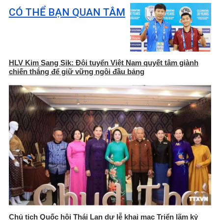
CÓ THỂ BẠN QUAN TÂM
HLV Kim Sang Sik: Đội tuyển Việt Nam quyết tâm giành
chiến thắng để giữ vững ngôi đầu bảng
Chủ tịch Quốc hội Thái Lan dự lễ khai mạc Triển lãm kỷ