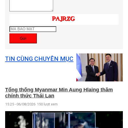
Gửi
TIN CÙNG CHUYÊN MỤC
Tổng thống Myanmar Min Aung Hlaing thăm
chính thức Thái Lan
15:25 - 06/08/2026
150 lượt xem