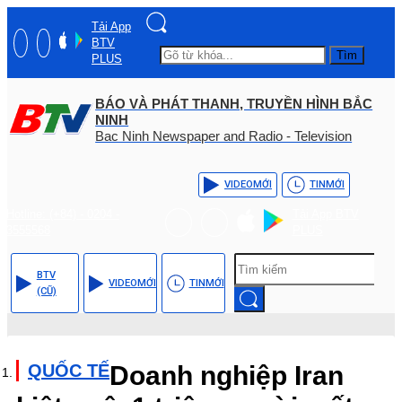
Tải App
BTV
Tìm
PLUS
BÁO VÀ PHÁT THANH, TRUYỀN HÌNH BẮC
NINH
Bac Ninh Newspaper and Radio - Television
VIDEO
MỚI
TIN
MỚI
Hotline: (+84) - 0204 -
Tải App BTV
3555568
PLUS
BTV
VIDEO
MỚI
TIN
MỚI
(CŨ)
QUỐC TẾ
Doanh nghiệp Iran