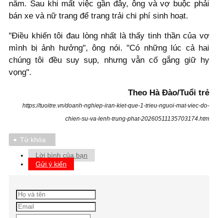
năm. Sau khi mất việc gần đây, ông và vợ buộc phải
bán xe và nữ trang để trang trải chi phí sinh hoạt.
"Điều khiến tôi đau lòng nhất là thấy tinh thần của vợ
mình bị ảnh hưởng", ông nói. "Có những lúc cả hai
chúng tôi đều suy sụp, nhưng vẫn cố gắng giữ hy
vọng".
Theo Hà Đào/Tuổi trẻ
https://tuoitre.vn/doanh-nghiep-iran-kiet-que-1-trieu-nguoi-mat-viec-do-
chien-su-va-lenh-trung-phat-20260511135703174.htm
Từ khóa
Lời bình của bạn
Gửi ý kiến