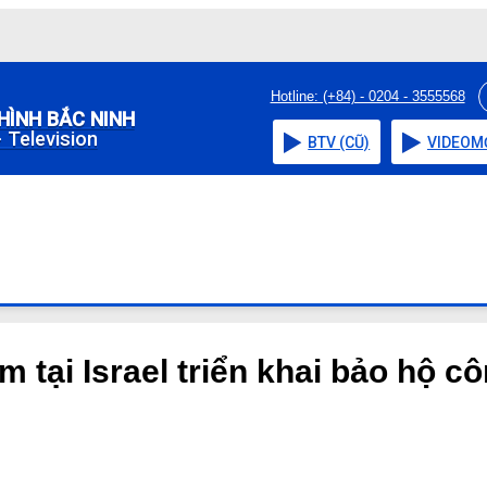
Hotline: (+84) - 0204 - 3555568
HÌNH BẮC NINH
 Television
BTV (CŨ)
VIDEO
M
m tại Israel triển khai bảo hộ c