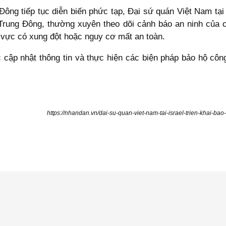
 Đông tiếp tục diễn biến phức tạp, Đại sứ quán Việt Nam tạ
Trung Đông, thường xuyên theo dõi cảnh báo an ninh của 
 vực có xung đột hoặc nguy cơ mất an toàn.
ục cập nhật thông tin và thực hiện các biện pháp bảo hộ côn
https://nhandan.vn/dai-su-quan-viet-nam-tai-israel-trien-khai-b