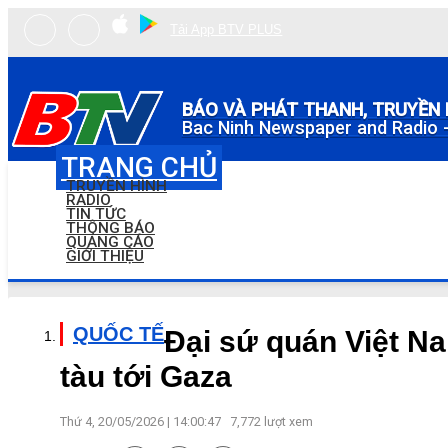
Tải App BTV PLUS
BÁO VÀ PHÁT THANH, TRUYỀN 
Bac Ninh Newspaper and Radio -
TRANG CHỦ
TRUYỀN HÌNH
RADIO
TIN TỨC
THÔNG BÁO
QUẢNG CÁO
GIỚI THIỆU
QUỐC TẾ
Đại sứ quán Việt Na
tàu tới Gaza
Thứ 4, 20/05/2026 | 14:00:47
7,772
lượt xem