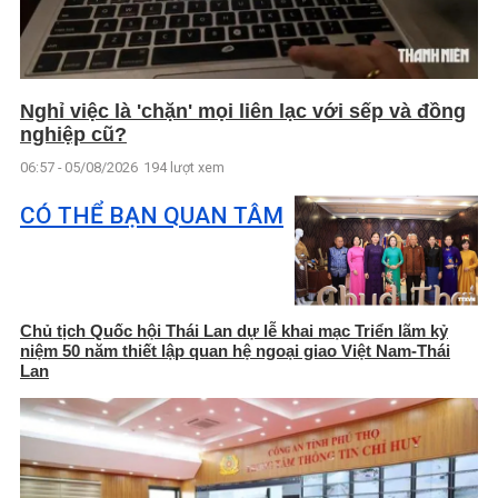
Nghỉ việc là 'chặn' mọi liên lạc với sếp và đồng
nghiệp cũ?
06:57 - 05/08/2026
194 lượt xem
CÓ THỂ BẠN QUAN TÂM
Chủ tịch Quốc hội Thái Lan dự lễ khai mạc Triển lãm kỷ
niệm 50 năm thiết lập quan hệ ngoại giao Việt Nam-Thái
Lan