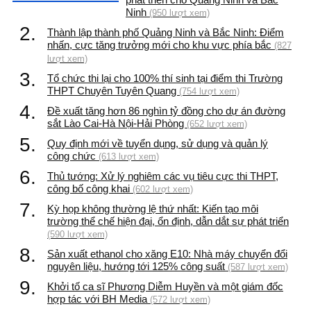
Ninh
(950 lượt xem)
2.
Thành lập thành phố Quảng Ninh và Bắc Ninh: Điểm
nhấn, cực tăng trưởng mới cho khu vực phía bắc
(827
lượt xem)
3.
Tổ chức thi lại cho 100% thí sinh tại điểm thi Trường
THPT Chuyên Tuyên Quang
(754 lượt xem)
4.
Đề xuất tăng hơn 86 nghìn tỷ đồng cho dự án đường
sắt Lào Cai-Hà Nội-Hải Phòng
(652 lượt xem)
5.
Quy định mới về tuyển dụng, sử dụng và quản lý
công chức
(613 lượt xem)
6.
Thủ tướng: Xử lý nghiêm các vụ tiêu cực thi THPT,
công bố công khai
(602 lượt xem)
7.
Kỳ họp không thường lệ thứ nhất: Kiến tạo môi
trường thể chế hiện đại, ổn định, dẫn dắt sự phát triển
(590 lượt xem)
8.
Sản xuất ethanol cho xăng E10: Nhà máy chuyển đổi
nguyên liệu, hướng tới 125% công suất
(587 lượt xem)
9.
Khởi tố ca sĩ Phương Diễm Huyền và một giám đốc
hợp tác với BH Media
(572 lượt xem)