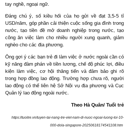
tay nghề, ngoại ngữ.
Đáng chú ý, số kiều hối của họ gửi về đạt 3,5-5 tỉ
USD/năm, góp phần cải thiện cuộc sống gia đình trong
nước, tạo tiền đề mở doanh nghiệp trong nước, tạo
công ăn việc làm cho nhiều người xung quanh, giảm
nghèo cho các địa phương.
Ông gợi ý các bạn trẻ đi làm việc ở nước ngoài cần có
kỹ năng đàm phán về tiền lương, chế độ phúc lợi, điều
kiện làm việc, cơ hội thăng tiến và đảm bảo ghi rõ
trong hợp đồng lao động. Trường hợp chưa rõ, người
lao động có thể liên hệ Sở Nội vụ địa phương và Cục
Quản lý lao động ngoài nước.
Theo Hà Quân/ Tuổi trẻ
https://tuoitre.vn/tuyen-tai-nang-tre-viet-nam-di-nuoc-ngoai-luong-toi-10-
000-dola-singapore-20250618174541108.htm