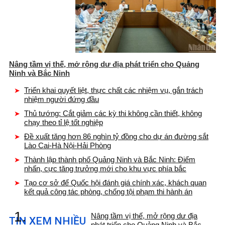
Nâng tầm vị thế, mở rộng dư địa phát triển cho Quảng
Ninh và Bắc Ninh
Triển khai quyết liệt, thực chất các nhiệm vụ, gắn trách
nhiệm người đứng đầu
Thủ tướng: Cắt giảm các kỳ thi không cần thiết, không
chạy theo tỉ lệ tốt nghiệp
Đề xuất tăng hơn 86 nghìn tỷ đồng cho dự án đường sắt
Lào Cai-Hà Nội-Hải Phòng
Thành lập thành phố Quảng Ninh và Bắc Ninh: Điểm
nhấn, cực tăng trưởng mới cho khu vực phía bắc
Tạo cơ sở để Quốc hội đánh giá chính xác, khách quan
kết quả công tác phòng, chống tội phạm thi hành án
1.
Nâng tầm vị thế, mở rộng dư địa
TIN XEM NHIỀU
phát triển cho Quảng Ninh và Bắc