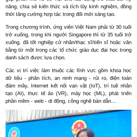
năng, chia sẻ kiến thức và tích lũy kinh nghiệm, đồng
thời tăng cường hợp tác trong đổi mới sáng tạo.
Trong chương trình, ứng viên Việt Nam phải từ 30 tuổi
trở xuống, trong khi người Singapore thì từ 35 tuổi trở
xuống, đã tốt nghiệp cử nhân/thạc sĩ/tiến sĩ hoặc văn
bằng từ một trong các tổ chức giáo dục đại học trong
danh sách được lựa chọn.
Các vị trí việc làm thuộc các lĩnh vực gồm khoa học
dữ liệu - phân tích, an ninh mạng - rủi ro, điện toán
đám mây, Internet kết nối vạn vật (IoT), trí tuệ nhân
tạo (AI), thực tế ảo (VR), máy học (ML), phát triển
phần mềm - web - di động, công nghệ bán dẫn…