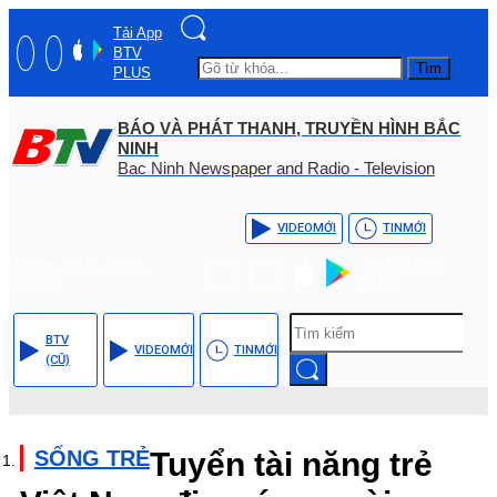
Tải App
BTV
Tìm
PLUS
BÁO VÀ PHÁT THANH, TRUYỀN HÌNH BẮC
NINH
Bac Ninh Newspaper and Radio - Television
VIDEO
MỚI
TIN
MỚI
Hotline: (+84) - 0204 -
Tải App BTV
3555568
PLUS
BTV
VIDEO
MỚI
TIN
MỚI
(CŨ)
SỐNG TRẺ
Tuyển tài năng trẻ