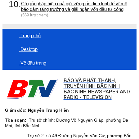
10.
Có giải pháp hiệu quả giữ vững ổn định kinh tế vĩ mô,
bảo đảm tăng trưởng và giải ngân vốn đầu tư công
(569 lượt xem)
Trang chủ
Desktop
Về đầu trang
BÁO VÀ PHÁT THANH,
TRUYỀN HÌNH BẮC NINH
BAC NINH NEWSPAPER AND
RADIO - TELEVISION
Giám đốc: Nguyễn Trung Hiền
Tòa soạn:
Trụ sở chính: Đường Võ Nguyên Giáp, phường Đa
Mai, tỉnh Bắc Ninh.
Trụ sở 2: số 49 Đường Nguyễn Văn Cừ, phường Bắc