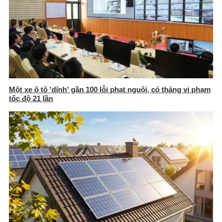
Một xe ô tô 'dính' gần 100 lỗi phạt nguội, có tháng vi phạm
tốc độ 21 lần