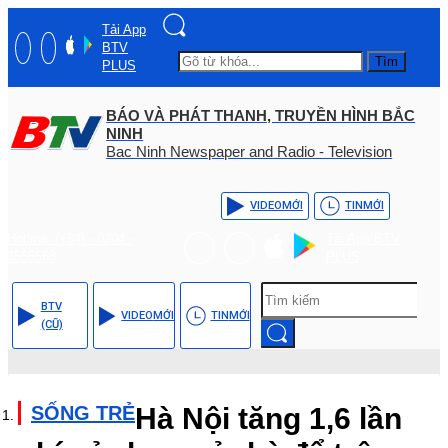
Tải App
BTV
Tìm
PLUS
BÁO VÀ PHÁT THANH, TRUYỀN HÌNH BẮC
NINH
Bac Ninh Newspaper and Radio - Television
VIDEO
MỚI
TIN
MỚI
Hotline: (+84) - 0204 -
Tải App BTV
3555568
PLUS
BTV
VIDEO
MỚI
TIN
MỚI
(CŨ)
SỐNG TRẺ
Hà Nội tăng 1,6 lần