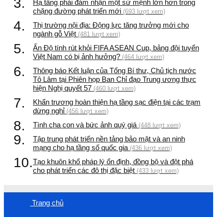
3.
Hạ tầng phải đảm nhận một sứ mệnh lớn hơn trong
chặng đường phát triển mới
(693 lượt xem)
4.
Thị trường nội địa: Động lực tăng trưởng mới cho
ngành gỗ Việt
(481 lượt xem)
5.
Ấn Độ tính rút khỏi FIFA ASEAN Cup, bảng đội tuyển
Việt Nam có bị ảnh hưởng?
(464 lượt xem)
6.
Thông báo Kết luận của Tổng Bí thư, Chủ tịch nước
Tô Lâm tại Phiên họp Ban Chỉ đạo Trung ương thực
hiện Nghị quyết 57
(460 lượt xem)
7.
Khẩn trương hoàn thiện hạ tầng sạc điện tại các trạm
dừng nghỉ
(456 lượt xem)
8.
Tình cha con và bức ảnh quý giá
(448 lượt xem)
9.
Tập trung phát triển nền tảng bảo mật và an ninh
mạng cho hạ tầng số quốc gia
(436 lượt xem)
10.
Tạo khuôn khổ pháp lý ổn định, đồng bộ và đột phá
cho phát triển các đô thị đặc biệt
(433 lượt xem)
Trang chủ