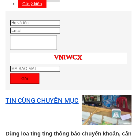
Gửi ý kiến
Gửi
TIN CÙNG CHUYÊN MỤC
Dùng loa ting ting thông báo chuyển khoản, cẩn