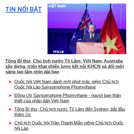
TIN NỔI BẬT
Tổng Bí thư, Chủ tịch nước Tô Lâm: Việt Nam, Australia
xây dựng, triển khai chiến lược kết nối KHCN và đổi mới
sáng tạo tầm nhìn dài hạn
Quốc hội Việt Nam dành một phút mặc niệm Chủ tịch
Quốc hội Lào Saysomphone Phomvihane
Đồng chí Saysomphone Phomvihane - người bạn thân
thiết của nhân dân Việt Nam
Tổng Bí thư, Chủ tịch nước Tô Lâm đến Sydney, bắt đầu
thăm Úc
Chủ tịch Quốc hội Trần Thanh Mẫn viếng Chủ tịch Quốc
hội Lào