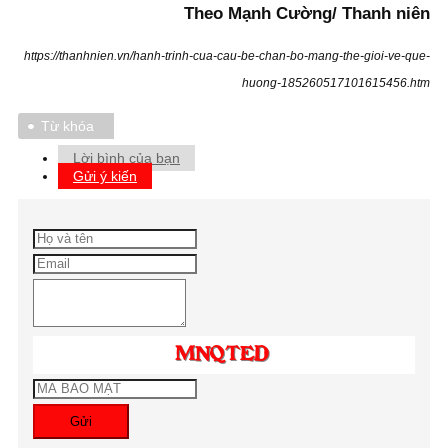
Theo Mạnh Cường/ Thanh niên
https://thanhnien.vn/hanh-trinh-cua-cau-be-chan-bo-mang-the-gioi-ve-que-
huong-185260517101615456.htm
Từ khóa
Lời bình của bạn
Gửi ý kiến
Gửi