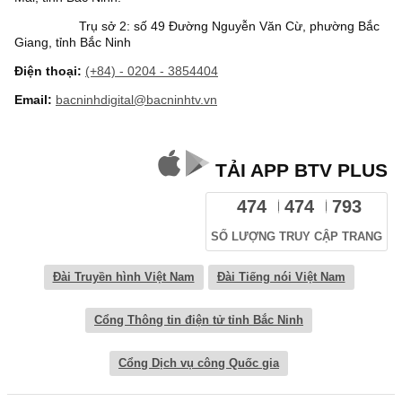
Trụ sở 2: số 49 Đường Nguyễn Văn Cừ, phường Bắc
Giang, tỉnh Bắc Ninh
Điện thoại:
(+84) - 0204 - 3854404
Email:
bacninhdigital@bacninhtv.vn
TẢI APP BTV PLUS
474
474
793
SỐ LƯỢNG TRUY CẬP TRANG
Đài Truyền hình Việt Nam
Đài Tiếng nói Việt Nam
Cổng Thông tin điện tử tỉnh Bắc Ninh
Cổng Dịch vụ công Quốc gia