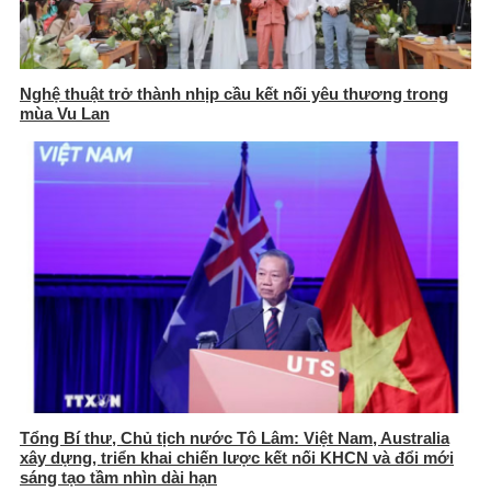
Nghệ thuật trở thành nhịp cầu kết nối yêu thương trong
mùa Vu Lan
Tổng Bí thư, Chủ tịch nước Tô Lâm: Việt Nam, Australia
xây dựng, triển khai chiến lược kết nối KHCN và đổi mới
sáng tạo tầm nhìn dài hạn