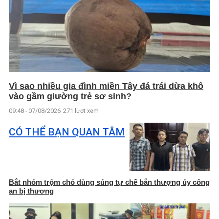
Vì sao nhiều gia đình miền Tây đá trái dừa khô
vào gầm giường trẻ sơ sinh?
09:48 - 07/08/2026
271 lượt xem
CÓ THỂ BẠN QUAN TÂM
Bắt nhóm trộm chó dùng súng tự chế bắn thượng úy công
an bị thương