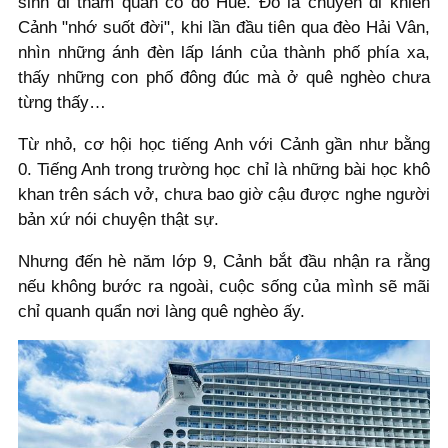
sinh đi tham quan cố đô Huế. Đó là chuyến đi khiến
Cảnh "nhớ suốt đời", khi lần đầu tiên qua đèo Hải Vân,
nhìn những ánh đèn lấp lánh của thành phố phía xa,
thấy những con phố đông đúc mà ở quê nghèo chưa
từng thấy…
Từ nhỏ, cơ hội học tiếng Anh với Cảnh gần như bằng
0. Tiếng Anh trong trường học chỉ là những bài học khô
khan trên sách vở, chưa bao giờ cậu được nghe người
bản xứ nói chuyện thật sự.
Nhưng đến hè năm lớp 9, Cảnh bắt đầu nhận ra rằng
nếu không bước ra ngoài, cuộc sống của mình sẽ mãi
chỉ quanh quẩn nơi làng quê nghèo ấy.