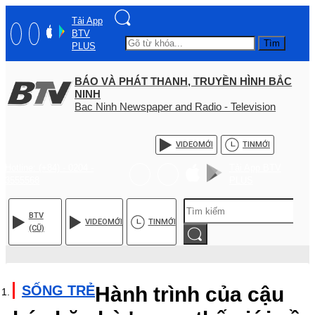
Tải App
BTV
Tìm
PLUS
BÁO VÀ PHÁT THANH, TRUYỀN HÌNH BẮC
NINH
Bac Ninh Newspaper and Radio - Television
VIDEO
MỚI
TIN
MỚI
Hotline: (+84) - 0204 -
Tải App BTV
3555568
PLUS
BTV
VIDEO
MỚI
TIN
MỚI
(CŨ)
SỐNG TRẺ
Hành trình của cậu