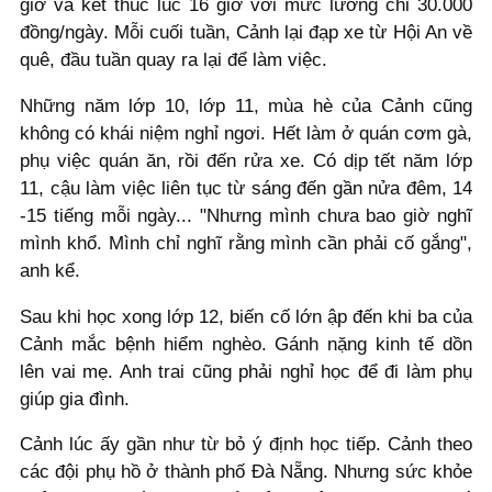
giờ và kết thúc lúc 16 giờ với mức lương chỉ 30.000
đồng/ngày. Mỗi cuối tuần, Cảnh lại đạp xe từ Hội An về
quê, đầu tuần quay ra lại để làm việc.
Những năm lớp 10, lớp 11, mùa hè của Cảnh cũng
không có khái niệm nghỉ ngơi. Hết làm ở quán cơm gà,
phụ việc quán ăn, rồi đến rửa xe. Có dịp tết năm lớp
11, cậu làm việc liên tục từ sáng đến gần nửa đêm, 14
-15 tiếng mỗi ngày... "Nhưng mình chưa bao giờ nghĩ
mình khổ. Mình chỉ nghĩ rằng mình cần phải cố gắng",
anh kể.
Sau khi học xong lớp 12, biến cố lớn ập đến khi ba của
Cảnh mắc bệnh hiểm nghèo. Gánh nặng kinh tế dồn
lên vai mẹ. Anh trai cũng phải nghỉ học để đi làm phụ
giúp gia đình.
Cảnh lúc ấy gần như từ bỏ ý định học tiếp. Cảnh theo
các đội phụ hồ ở thành phố Đà Nẵng. Nhưng sức khỏe