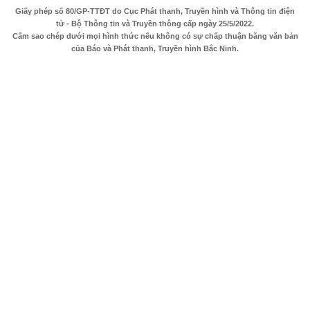
Giấy phép số 80/GP-TTĐT do Cục Phát thanh, Truyền hình và Thông tin điện
tử - Bộ Thông tin và Truyền thông cấp ngày 25/5/2022.
Cấm sao chép dưới mọi hình thức nếu không có sự chấp thuận bằng văn bản
của Báo và Phát thanh, Truyền hình Bắc Ninh.