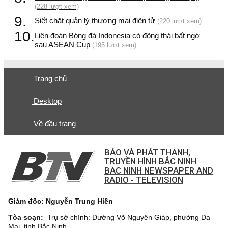
(228 lượt xem)
9.
Siết chặt quản lý thương mại điện tử
(220 lượt xem)
10.
Liên đoàn Bóng đá Indonesia có động thái bất ngờ
sau ASEAN Cup
(195 lượt xem)
Trang chủ
Desktop
Về đầu trang
BÁO VÀ PHÁT THANH,
TRUYỀN HÌNH BẮC NINH
BAC NINH NEWSPAPER AND
RADIO - TELEVISION
Giám đốc: Nguyễn Trung Hiền
Tòa soạn:
Trụ sở chính: Đường Võ Nguyên Giáp, phường Đa
Mai, tỉnh Bắc Ninh.