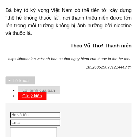
Bà bày tỏ kỳ vọng Việt Nam có thể tiến tới xây dựng
"thế hệ không thuốc lá", nơi thanh thiếu niên được lớn
lên trong môi trường không bị ảnh hưởng bởi nicotine
và thuốc lá.
Theo Vũ Thơ/ Thanh niên
https://thanhnien.vn/canh-bao-su-that-nguy-hiem-cua-thuoc-la-the-he-moi-
185260525093121444.htm
Từ khóa
Lời bình của bạn
Gửi ý kiến