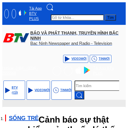
Tải App
BTV
Tìm
PLUS
BÁO VÀ PHÁT THANH, TRUYỀN HÌNH BẮC
NINH
Bac Ninh Newspaper and Radio - Television
VIDEO
MỚI
TIN
MỚI
Hotline: (+84) - 0204 -
Tải App BTV
3555568
PLUS
BTV
VIDEO
MỚI
TIN
MỚI
(CŨ)
SỐNG TRẺ
Cảnh báo sự thật