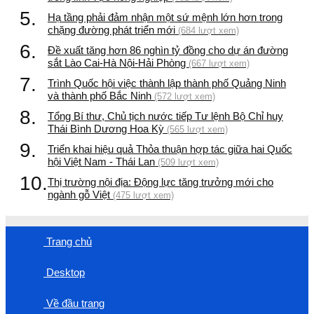
5.
Hạ tầng phải đảm nhận một sứ mệnh lớn hơn trong
chặng đường phát triển mới
(684 lượt xem)
6.
Đề xuất tăng hơn 86 nghìn tỷ đồng cho dự án đường
sắt Lào Cai-Hà Nội-Hải Phòng
(667 lượt xem)
7.
Trình Quốc hội việc thành lập thành phố Quảng Ninh
và thành phố Bắc Ninh
(572 lượt xem)
8.
Tổng Bí thư, Chủ tịch nước tiếp Tư lệnh Bộ Chỉ huy
Thái Bình Dương Hoa Kỳ
(565 lượt xem)
9.
Triển khai hiệu quả Thỏa thuận hợp tác giữa hai Quốc
hội Việt Nam - Thái Lan
(509 lượt xem)
10.
Thị trường nội địa: Động lực tăng trưởng mới cho
ngành gỗ Việt
(475 lượt xem)
Trang chủ
Desktop
Về đầu trang