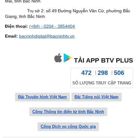
Mai, tỉnh Bắc Ninh.
Trụ sở 2: số 49 Đường Nguyễn Văn Cừ, phường Bắc
Giang, tỉnh Bắc Ninh
Điện thoại:
(+84) - 0204 - 3854404
Email:
bacninhdigital@bacninhtv.vn
TẢI APP BTV PLUS
472
298
506
SỐ LƯỢNG TRUY CẬP TRANG
Đài Truyền hình Việt Nam
Đài Tiếng nói Việt Nam
Cổng Thông tin điện tử tỉnh Bắc Ninh
Cổng Dịch vụ công Quốc gia