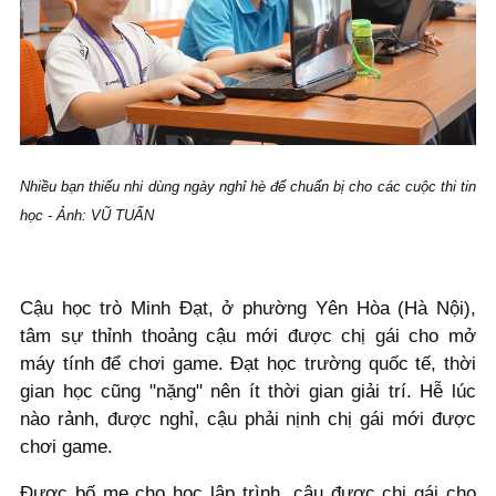
Nhiều bạn thiếu nhi dùng ngày nghỉ hè để chuẩn bị cho các cuộc thi tin
học - Ảnh: VŨ TUẤN
Cậu học trò Minh Đạt, ở phường Yên Hòa (Hà Nội),
tâm sự thỉnh thoảng cậu mới được chị gái cho mở
máy tính để chơi game. Đạt học trường quốc tế, thời
gian học cũng "nặng" nên ít thời gian giải trí. Hễ lúc
nào rảnh, được nghỉ, cậu phải nịnh chị gái mới được
chơi game.
Được bố mẹ cho học lập trình, cậu được chị gái cho