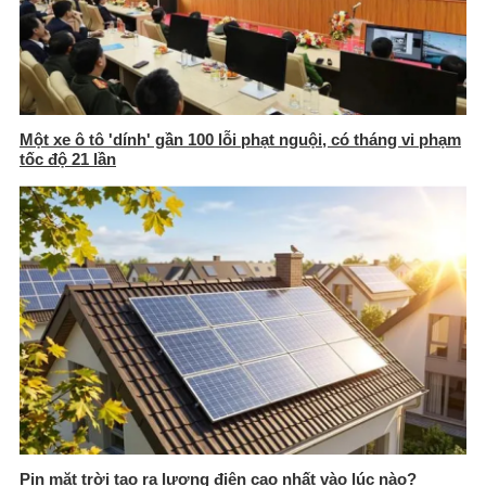
Một xe ô tô 'dính' gần 100 lỗi phạt nguội, có tháng vi phạm
tốc độ 21 lần
Pin mặt trời tạo ra lượng điện cao nhất vào lúc nào?