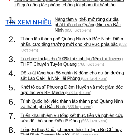
kết quả công tác phòng, chống tội phạm thi hành án
1.
Nâng tầm vị thế, mở rộng dư địa
TIN XEM NHIỀU
phát triển cho Quảng Ninh và Bắc
Ninh
(950 lượt xem)
2.
Thành lập thành phố Quảng Ninh và Bắc Ninh: Điểm
nhấn, cực tăng trưởng mới cho khu vực phía bắc
(832
lượt xem)
3.
Tổ chức thi lại cho 100% thí sinh tại điểm thi Trường
THPT Chuyên Tuyên Quang
(768 lượt xem)
4.
Đề xuất tăng hơn 86 nghìn tỷ đồng cho dự án đường
sắt Lào Cai-Hà Nội-Hải Phòng
(657 lượt xem)
5.
Khởi tố ca sĩ Phương Diễm Huyền và một giám đốc
hợp tác với BH Media
(578 lượt xem)
6.
Trình Quốc hội việc thành lập thành phố Quảng Ninh
và thành phố Bắc Ninh
(566 lượt xem)
7.
Triển khai nhiệm vụ tổng kết thực tiễn và nghiên cứu
sửa đổi, bổ sung Điều lệ Đảng
(563 lượt xem)
8.
Tổng Bí thư, Chủ tịch nước tiếp Tư lệnh Bộ Chỉ huy
Thái Bình Dương Hoa Kỳ