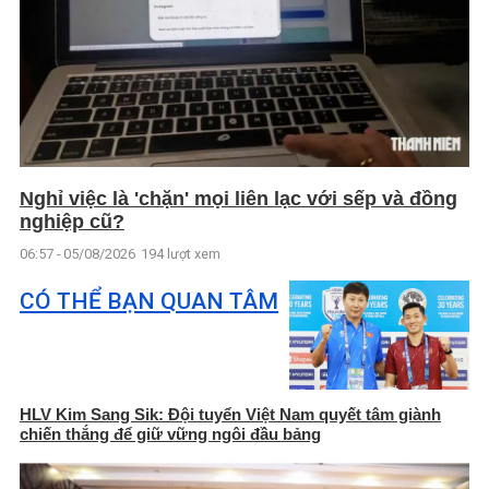
Nghỉ việc là 'chặn' mọi liên lạc với sếp và đồng
nghiệp cũ?
06:57 - 05/08/2026
194 lượt xem
CÓ THỂ BẠN QUAN TÂM
HLV Kim Sang Sik: Đội tuyển Việt Nam quyết tâm giành
chiến thắng để giữ vững ngôi đầu bảng