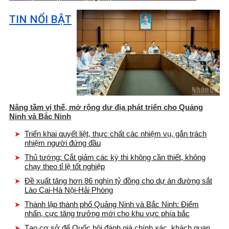
TIN NỔI BẬT
Nâng tầm vị thế, mở rộng dư địa phát triển cho Quảng
Ninh và Bắc Ninh
Triển khai quyết liệt, thực chất các nhiệm vụ, gắn trách
nhiệm người đứng đầu
Thủ tướng: Cắt giảm các kỳ thi không cần thiết, không
chạy theo tỉ lệ tốt nghiệp
Đề xuất tăng hơn 86 nghìn tỷ đồng cho dự án đường sắt
Lào Cai-Hà Nội-Hải Phòng
Thành lập thành phố Quảng Ninh và Bắc Ninh: Điểm
nhấn, cực tăng trưởng mới cho khu vực phía bắc
Tạo cơ sở để Quốc hội đánh giá chính xác, khách quan