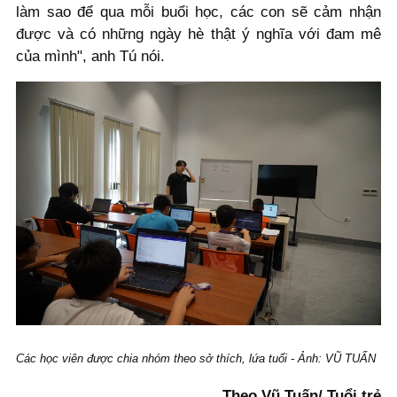
làm sao để qua mỗi buổi học, các con sẽ cảm nhận
được và có những ngày hè thật ý nghĩa với đam mê
của mình", anh Tú nói.
Các học viên được chia nhóm theo sở thích, lứa tuổi - Ảnh: VŨ TUẤN
Theo Vũ Tuấn/ Tuổi trẻ