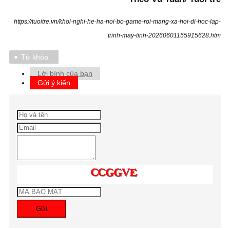
https://tuoitre.vn/khoi-nghi-he-ha-noi-bo-game-roi-mang-xa-hoi-di-hoc-lap-
trinh-may-tinh-20260601155915628.htm
Từ khóa
Lời bình của bạn
Gửi ý kiến
Gửi