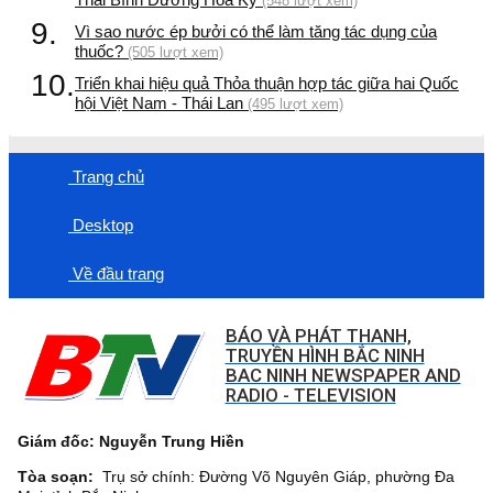
(548 lượt xem)
9.
Vì sao nước ép bưởi có thể làm tăng tác dụng của
thuốc?
(505 lượt xem)
10.
Triển khai hiệu quả Thỏa thuận hợp tác giữa hai Quốc
hội Việt Nam - Thái Lan
(495 lượt xem)
Trang chủ
Desktop
Về đầu trang
BÁO VÀ PHÁT THANH,
TRUYỀN HÌNH BẮC NINH
BAC NINH NEWSPAPER AND
RADIO - TELEVISION
Giám đốc: Nguyễn Trung Hiền
Tòa soạn:
Trụ sở chính: Đường Võ Nguyên Giáp, phường Đa