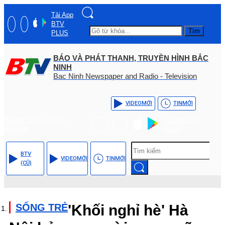
Tải App
BTV
Tìm
PLUS
BÁO VÀ PHÁT THANH, TRUYỀN HÌNH BẮC
NINH
Bac Ninh Newspaper and Radio - Television
VIDEO
MỚI
TIN
MỚI
Hotline: (+84) - 0204 -
Tải App BTV
3555568
PLUS
BTV
VIDEO
MỚI
TIN
MỚI
(CŨ)
SỐNG TRẺ
'Khối nghỉ hè' Hà