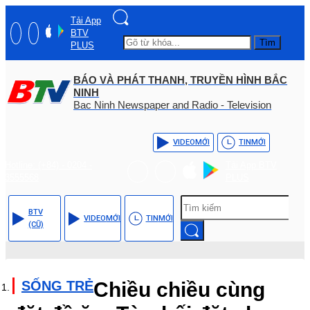
Tải App
BTV
Tìm
PLUS
BÁO VÀ PHÁT THANH, TRUYỀN HÌNH BẮC
NINH
Bac Ninh Newspaper and Radio - Television
VIDEO
MỚI
TIN
MỚI
Hotline: (+84) - 0204 -
Tải App BTV
3555568
PLUS
BTV
VIDEO
MỚI
TIN
MỚI
(CŨ)
SỐNG TRẺ
Chiều chiều cùng