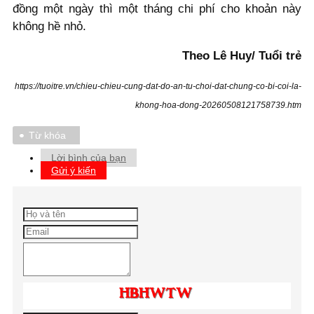
đồng một ngày thì một tháng chi phí cho khoản này
không hề nhỏ.
Theo Lê Huy/ Tuổi trẻ
https://tuoitre.vn/chieu-chieu-cung-dat-do-an-tu-choi-dat-chung-co-bi-coi-la-
khong-hoa-dong-20260508121758739.htm
Từ khóa
Lời bình của bạn
Gửi ý kiến