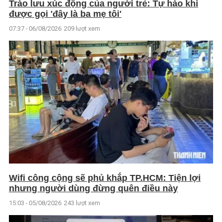
Trào lưu xúc động của người trẻ: Tự hào khi
được gọi 'đây là ba mẹ tôi'
07:37 - 06/08/2026
209 lượt xem
Wifi công cộng sẽ phủ khắp TP.HCM: Tiện lợi
nhưng người dùng đừng quên điều này
15:03 - 05/08/2026
243 lượt xem