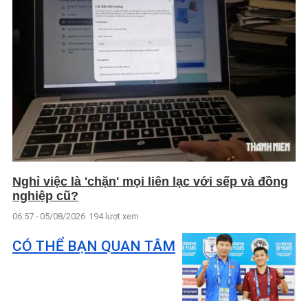
Nghỉ việc là 'chặn' mọi liên lạc với sếp và đồng
nghiệp cũ?
06:57 - 05/08/2026
194 lượt xem
CÓ THỂ BẠN QUAN TÂM