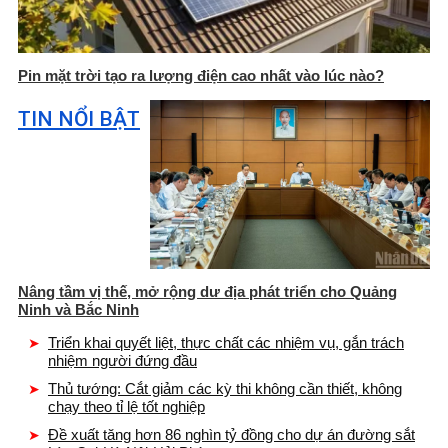
Pin mặt trời tạo ra lượng điện cao nhất vào lúc nào?
TIN NỔI BẬT
Nâng tầm vị thế, mở rộng dư địa phát triển cho Quảng
Ninh và Bắc Ninh
Triển khai quyết liệt, thực chất các nhiệm vụ, gắn trách
nhiệm người đứng đầu
Thủ tướng: Cắt giảm các kỳ thi không cần thiết, không
chạy theo tỉ lệ tốt nghiệp
Đề xuất tăng hơn 86 nghìn tỷ đồng cho dự án đường sắt