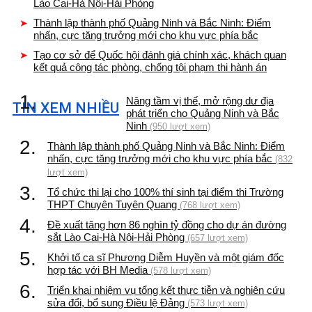
Lào Cai-Hà Nội-Hải Phòng
Thành lập thành phố Quảng Ninh và Bắc Ninh: Điểm
nhấn, cực tăng trưởng mới cho khu vực phía bắc
Tạo cơ sở để Quốc hội đánh giá chính xác, khách quan
kết quả công tác phòng, chống tội phạm thi hành án
1.
Nâng tầm vị thế, mở rộng dư địa
TIN XEM NHIỀU
phát triển cho Quảng Ninh và Bắc
Ninh
(950 lượt xem)
2.
Thành lập thành phố Quảng Ninh và Bắc Ninh: Điểm
nhấn, cực tăng trưởng mới cho khu vực phía bắc
(832
lượt xem)
3.
Tổ chức thi lại cho 100% thí sinh tại điểm thi Trường
THPT Chuyên Tuyên Quang
(768 lượt xem)
4.
Đề xuất tăng hơn 86 nghìn tỷ đồng cho dự án đường
sắt Lào Cai-Hà Nội-Hải Phòng
(657 lượt xem)
5.
Khởi tố ca sĩ Phương Diễm Huyền và một giám đốc
hợp tác với BH Media
(578 lượt xem)
6.
Triển khai nhiệm vụ tổng kết thực tiễn và nghiên cứu
sửa đổi, bổ sung Điều lệ Đảng
(573 lượt xem)