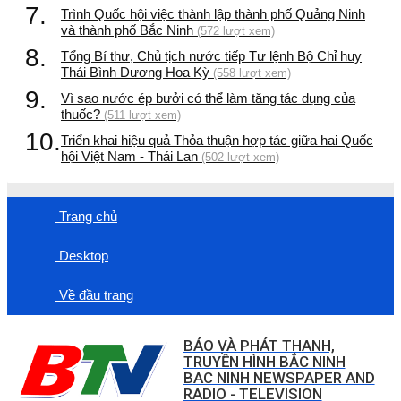
7.
Trình Quốc hội việc thành lập thành phố Quảng Ninh
và thành phố Bắc Ninh
(572 lượt xem)
8.
Tổng Bí thư, Chủ tịch nước tiếp Tư lệnh Bộ Chỉ huy
Thái Bình Dương Hoa Kỳ
(558 lượt xem)
9.
Vì sao nước ép bưởi có thể làm tăng tác dụng của
thuốc?
(511 lượt xem)
10.
Triển khai hiệu quả Thỏa thuận hợp tác giữa hai Quốc
hội Việt Nam - Thái Lan
(502 lượt xem)
Trang chủ
Desktop
Về đầu trang
BÁO VÀ PHÁT THANH,
TRUYỀN HÌNH BẮC NINH
BAC NINH NEWSPAPER AND
RADIO - TELEVISION