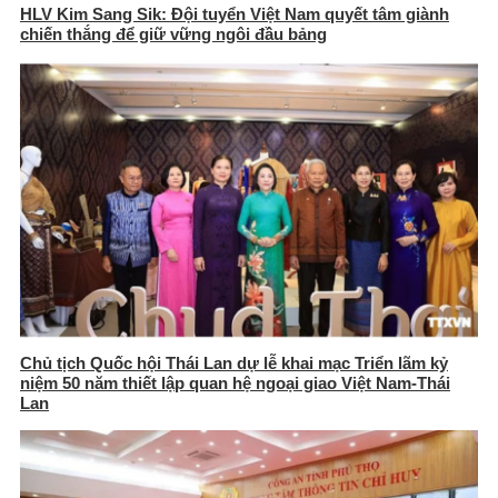
HLV Kim Sang Sik: Đội tuyển Việt Nam quyết tâm giành
chiến thắng để giữ vững ngôi đầu bảng
Chủ tịch Quốc hội Thái Lan dự lễ khai mạc Triển lãm kỷ
niệm 50 năm thiết lập quan hệ ngoại giao Việt Nam-Thái
Lan