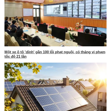
Một xe ô tô 'dính' gần 100 lỗi phạt nguội, có tháng vi phạm
tốc độ 21 lần