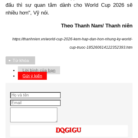
đấu thì sự quan tâm dành cho World Cup 2026 sẽ
nhiều hơn", Vỹ nói.
Theo Thanh Nam/ Thanh niên
https://thanhnien.vn/world-cup-2026-kem-hap-dan-hon-nhung-ky-world-
cup-truoc-185260614122352393.htm
Từ khóa
Lời bình của bạn
Gửi ý kiến