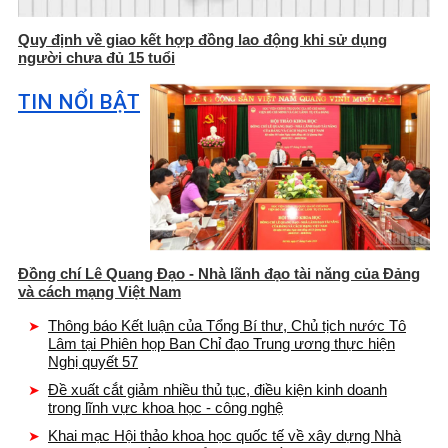
Quy định về giao kết hợp đồng lao động khi sử dụng
người chưa đủ 15 tuổi
TIN NỔI BẬT
Đồng chí Lê Quang Đạo - Nhà lãnh đạo tài năng của Đảng
và cách mạng Việt Nam
Thông báo Kết luận của Tổng Bí thư, Chủ tịch nước Tô
Lâm tại Phiên họp Ban Chỉ đạo Trung ương thực hiện
Nghị quyết 57
Đề xuất cắt giảm nhiều thủ tục, điều kiện kinh doanh
trong lĩnh vực khoa học - công nghệ
Khai mạc Hội thảo khoa học quốc tế về xây dựng Nhà