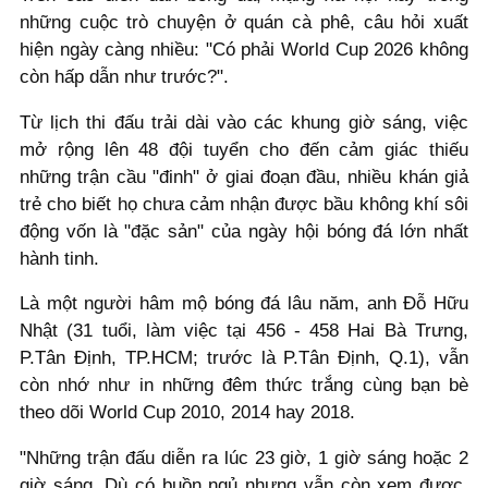
những cuộc trò chuyện ở quán cà phê, câu hỏi xuất
hiện ngày càng nhiều: "Có phải World Cup 2026 không
còn hấp dẫn như trước?".
Từ lịch thi đấu trải dài vào các khung giờ sáng, việc
mở rộng lên 48 đội tuyển cho đến cảm giác thiếu
những trận cầu "đinh" ở giai đoạn đầu, nhiều khán giả
trẻ cho biết họ chưa cảm nhận được bầu không khí sôi
động vốn là "đặc sản" của ngày hội bóng đá lớn nhất
hành tinh.
Là một người hâm mộ bóng đá lâu năm, anh Đỗ Hữu
Nhật (31 tuổi, làm việc tại 456 - 458 Hai Bà Trưng,
P.Tân Định, TP.HCM; trước là P.Tân Định, Q.1), vẫn
còn nhớ như in những đêm thức trắng cùng bạn bè
theo dõi World Cup 2010, 2014 hay 2018.
"Những trận đấu diễn ra lúc 23 giờ, 1 giờ sáng hoặc 2
giờ sáng. Dù có buồn ngủ nhưng vẫn còn xem được.