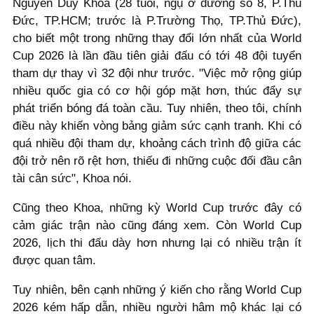
Nguyễn Duy Khoa (28 tuổi, ngụ ở đường số 8, P.Thủ
Đức, TP.HCM; trước là P.Trường Thọ, TP.Thủ Đức),
cho biết một trong những thay đổi lớn nhất của World
Cup 2026 là lần đầu tiên giải đấu có tới 48 đội tuyển
tham dự thay vì 32 đội như trước. "Việc mở rộng giúp
nhiều quốc gia có cơ hội góp mặt hơn, thúc đẩy sự
phát triển bóng đá toàn cầu. Tuy nhiên, theo tôi, chính
điều này khiến vòng bảng giảm sức cạnh tranh. Khi có
quá nhiều đội tham dự, khoảng cách trình độ giữa các
đội trở nên rõ rệt hơn, thiếu đi những cuộc đối đầu cân
tài cân sức", Khoa nói.
Cũng theo Khoa, những kỳ World Cup trước đây có
cảm giác trận nào cũng đáng xem. Còn World Cup
2026, lịch thi đấu dày hơn nhưng lại có nhiều trận ít
được quan tâm.
Tuy nhiên, bên cạnh những ý kiến cho rằng World Cup
2026 kém hấp dẫn, nhiều người hâm mộ khác lại có