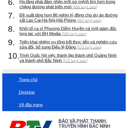
6.
Hạ tầng phải đảm nhận một sứ mệnh lớn hơn trong
chặng đường phát triển mới
(684 lượt xem)
7.
Đề xuất tăng hơn 86 nghìn tỷ đồng cho dự án đường
sắt Lào Cai-Hà Nội-Hải Phòng
(667 lượt xem)
8.
Khởi tố ca sĩ Phương Diễm Huyền và một giám đốc
hợp tác với BH Media
(584 lượt xem)
9.
Triển khai nhiệm vụ tổng kết thực tiễn và nghiên cứu
sửa đổi, bổ sung Điều lệ Đảng
(573 lượt xem)
10.
Trình Quốc hội việc thành lập thành phố Quảng Ninh
và thành phố Bắc Ninh
(572 lượt xem)
Trang chủ
Desktop
Về đầu trang
BÁO VÀ PHÁT THANH,
TRUYỀN HÌNH BẮC NINH