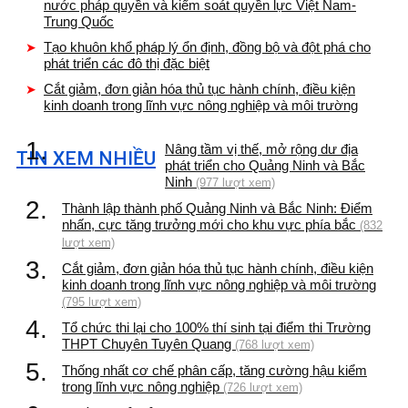
nước pháp quyền và kiểm soát quyền lực Việt Nam-
Trung Quốc
Tạo khuôn khổ pháp lý ổn định, đồng bộ và đột phá cho
phát triển các đô thị đặc biệt
Cắt giảm, đơn giản hóa thủ tục hành chính, điều kiện
kinh doanh trong lĩnh vực nông nghiệp và môi trường
1.
Nâng tầm vị thế, mở rộng dư địa
TIN XEM NHIỀU
phát triển cho Quảng Ninh và Bắc
Ninh
(977 lượt xem)
2.
Thành lập thành phố Quảng Ninh và Bắc Ninh: Điểm
nhấn, cực tăng trưởng mới cho khu vực phía bắc
(832
lượt xem)
3.
Cắt giảm, đơn giản hóa thủ tục hành chính, điều kiện
kinh doanh trong lĩnh vực nông nghiệp và môi trường
(795 lượt xem)
4.
Tổ chức thi lại cho 100% thí sinh tại điểm thi Trường
THPT Chuyên Tuyên Quang
(768 lượt xem)
5.
Thống nhất cơ chế phân cấp, tăng cường hậu kiểm
trong lĩnh vực nông nghiệp
(726 lượt xem)