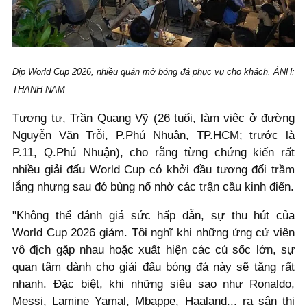
Dịp World Cup 2026, nhiều quán mở bóng đá phục vụ cho khách. ẢNH:
THANH NAM
Tương tự, Trần Quang Vỹ (26 tuổi, làm việc ở đường
Nguyễn Văn Trỗi, P.Phú Nhuận, TP.HCM; trước là
P.11, Q.Phú Nhuận), cho rằng từng chứng kiến rất
nhiều giải đấu World Cup có khởi đầu tương đối trầm
lắng nhưng sau đó bùng nổ nhờ các trận cầu kinh điển.
"Không thể đánh giá sức hấp dẫn, sự thu hút của
World Cup 2026 giảm. Tôi nghĩ khi những ứng cử viên
vô địch gặp nhau hoặc xuất hiện các cú sốc lớn, sự
quan tâm dành cho giải đấu bóng đá này sẽ tăng rất
nhanh. Đặc biệt, khi những siêu sao như Ronaldo,
Messi, Lamine Yamal, Mbappe, Haaland... ra sân thi