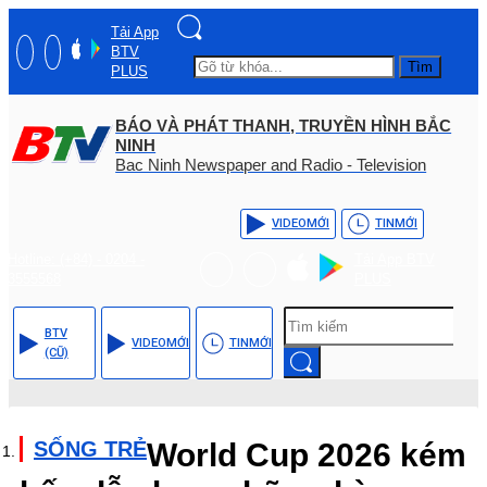
Tải App
BTV
Tìm
PLUS
BÁO VÀ PHÁT THANH, TRUYỀN HÌNH BẮC
NINH
Bac Ninh Newspaper and Radio - Television
VIDEO
MỚI
TIN
MỚI
Hotline: (+84) - 0204 -
Tải App BTV
3555568
PLUS
BTV
VIDEO
MỚI
TIN
MỚI
(CŨ)
SỐNG TRẺ
World Cup 2026 kém