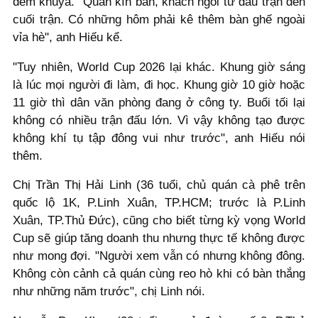
đêm khuya. "Quán kín bàn, khách ngồi từ đầu trận đến
cuối trận. Có những hôm phải kê thêm bàn ghế ngoài
vỉa hè", anh Hiếu kể.
"Tuy nhiên, World Cup 2026 lại khác. Khung giờ sáng
là lúc mọi người đi làm, đi học. Khung giờ 10 giờ hoặc
11 giờ thì dân văn phòng đang ở công ty. Buổi tối lại
không có nhiều trận đấu lớn. Vì vậy không tạo được
không khí tụ tập đông vui như trước", anh Hiếu nói
thêm.
Chị Trần Thị Hải Linh (36 tuổi, chủ quán cà phê trên
quốc lộ 1K, P.Linh Xuân, TP.HCM; trước là P.Linh
Xuân, TP.Thủ Đức), cũng cho biết từng kỳ vọng World
Cup sẽ giúp tăng doanh thu nhưng thực tế không được
như mong đợi. "Người xem vẫn có nhưng không đông.
Không còn cảnh cả quán cùng reo hò khi có bàn thắng
như những năm trước", chị Linh nói.