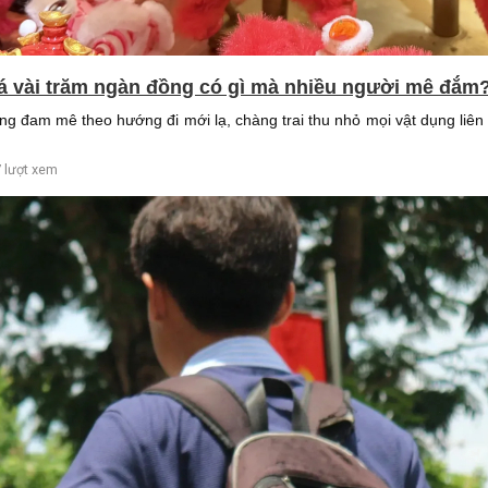
iá vài trăm ngàn đồng có gì mà nhiều người mê đắm
g đam mê theo hướng đi mới lạ, chàng trai thu nhỏ mọi vật dụng liên 
 lượt xem