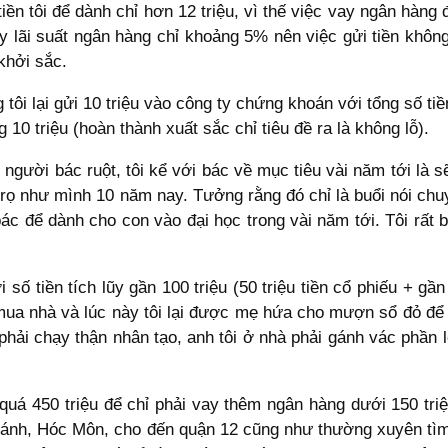
 tiền tôi để dành chỉ hơn 12 triệu, vì thế việc vay ngân hàn
ày lãi suất ngân hàng chỉ khoảng 5% nên việc gửi tiền khôn
khởi sắc.
ôi lại gửi 10 triệu vào công ty chứng khoán với tổng số tiền
10 triệu (hoàn thành xuất sắc chỉ tiêu đề ra là không lỗ).
i người bác ruột, tôi kể với bác về mục tiêu vài năm tới là
 trọ như mình 10 năm nay. Tưởng rằng đó chỉ là buổi nói c
u bác để dành cho con vào đại học trong vài năm tới. Tôi rất
 tiền tích lũy gần 100 triệu (50 triệu tiền cổ phiếu + gần 
ể mua nhà và lúc này tôi lại được mẹ hứa cho mượn sổ đỏ để
hải chạy thận nhân tạo, anh tôi ở nhà phải gánh vác phần l
quá 450 triệu để chỉ phải vay thêm ngân hàng dưới 150 triệu
 Chánh, Hóc Môn, cho đến quận 12 cũng như thường xuyên tì