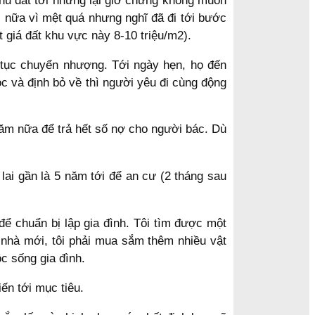
 chủ đất tới nhưng lại giở chứng không muốn
ì nữa vì mệt quá nhưng nghĩ đã đi tới bước
et giá đất khu vực này 8-10 triệu/m2).
ủ tục chuyển nhượng. Tới ngày hẹn, họ đến
c và định bỏ về thì người yêu đi cùng động
năm nữa để trả hết số nợ cho người bác. Dù
lai gần là 5 năm tới để an cư (2 tháng sau
để chuẩn bị lập gia đình. Tôi tìm được một
g nhà mới, tôi phải mua sắm thêm nhiều vật
c sống gia đình.
iến tới mục tiêu.