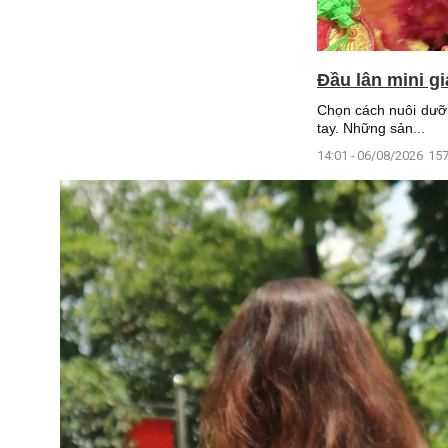
Đầu lân mini g
Chọn cách nuôi dưỡn
tay. Những sản...
14:01 - 06/08/2026
157