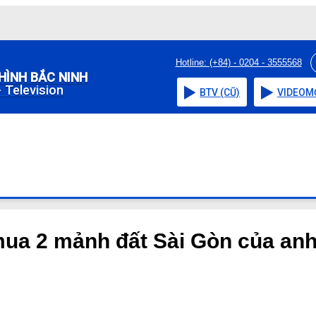
Hotline: (+84) - 0204 - 3555568
HÌNH BẮC NINH
 Television
BTV (CŨ)
VIDEO
M
ua 2 mảnh đất Sài Gòn của anh 