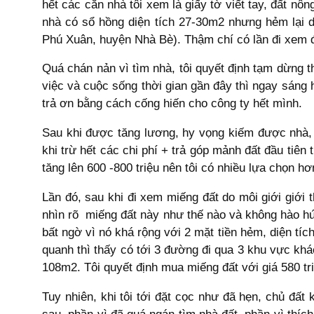
hết các căn nhà tôi xem là giấy tờ viết tay, đất n
nhà có sổ hồng diện tích 27-30m2 nhưng hẻm lại 
Phú Xuân, huyện Nhà Bè). Thậm chí có lần đi xem đ
Quá chán nản vì tìm nhà, tôi quyết định tạm dừng th
việc và cuộc sống thời gian gần đây thì ngay sáng h
trả ơn bằng cách cống hiến cho công ty hết mình.
Sau khi được tăng lương, hy vọng kiếm được nhà, đấ
khi trừ hết các chi phí + trả góp mảnh đất đầu tiên
tăng lên 600 -800 triệu nên tôi có nhiều lựa chọn hơ
Lần đó, sau khi đi xem miếng đất do môi giới giới 
nhìn rõ miếng đất này như thế nào và không hào hứ
bất ngờ vì nó khá rộng với 2 mặt tiền hẻm, diện t
quanh thì thấy có tới 3 đường đi qua 3 khu vực khá
108m2. Tôi quyết định mua miếng đất với giá 580 tri
Tuy nhiên, khi tôi tới đặt cọc như đã hẹn, chủ đất