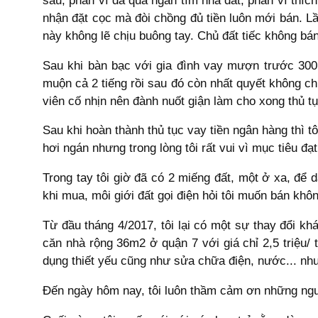
sau, phần vì đã quá ngán tìm nhà đất, phần vì thích
nhận đặt cọc mà đòi chồng đủ tiền luôn mới bán. L
này không lẽ chịu buông tay. Chủ đất tiếc không bán 
Sau khi bàn bạc với gia đình vay mượn trước 300 
muộn cả 2 tiếng rồi sau đó còn nhất quyết không c
viên cố nhịn nên đành nuốt giận làm cho xong thủ tụ
Sau khi hoàn thành thủ tục vay tiền ngân hàng thì 
hơi ngán nhưng trong lòng tôi rất vui vì mục tiêu đ
Trong tay tôi giờ đã có 2 miếng đất, một ở xa, để 
khi mua, môi giới đất gọi điện hỏi tôi muốn bán khôn
Từ đầu tháng 4/2017, tôi lại có một sự thay đổi kh
căn nhà rộng 36m2 ở quận 7 với giá chỉ 2,5 triệu/
dụng thiết yếu cũng như sửa chữa điện, nước... nh
Đến ngày hôm nay, tôi luôn thầm cảm ơn những người