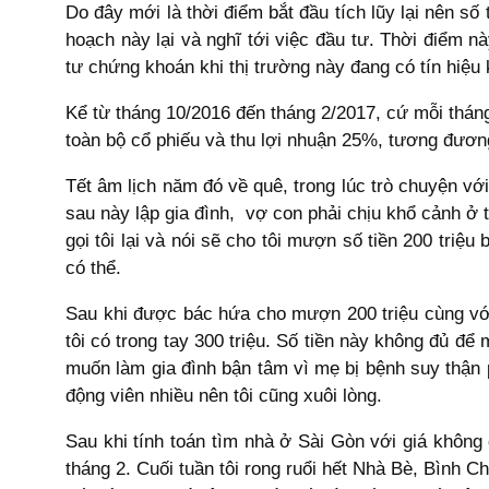
Do đây mới là thời điểm bắt đầu tích lũy lại nên số
hoạch này lại và nghĩ tới việc đầu tư. Thời điểm n
tư chứng khoán khi thị trường này đang có tín hiệu 
Kể từ tháng 10/2016 đến tháng 2/2017, cứ mỗi tháng t
toàn bộ cổ phiếu và thu lợi nhuận 25%, tương đương 
Tết âm lịch năm đó về quê, trong lúc trò chuyện vớ
sau này lập gia đình, vợ con phải chịu khổ cảnh ở
gọi tôi lại và nói sẽ cho tôi mượn số tiền 200 triệ
có thể.
Sau khi được bác hứa cho mượn 200 triệu cùng với số
tôi có trong tay 300 triệu. Số tiền này không đủ đ
muốn làm gia đình bận tâm vì mẹ bị bệnh suy thận p
động viên nhiều nên tôi cũng xuôi lòng.
Sau khi tính toán tìm nhà ở Sài Gòn với giá không 
tháng 2. Cuối tuần tôi rong ruổi hết Nhà Bè, Bình