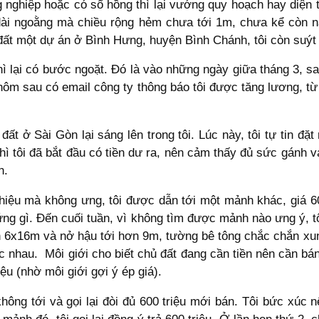
ông nghiệp hoặc có sổ hồng thì lại vướng quy hoạch hay diện
dài ngoằng mà chiều rộng hẻm chưa tới 1m, chưa kể còn n
ất một dự án ở Bình Hưng, huyện Bình Chánh, tôi còn suýt 
ì lại có bước ngoặt. Đó là vào những ngày giữa tháng 3, sau
ôm sau có email công ty thông báo tôi được tăng lương, từ 18
t ở Sài Gòn lại sáng lên trong tôi. Lúc này, tôi tự tin đặt
 thì tôi đã bắt đầu có tiền dư ra, nên cảm thấy đủ sức gánh 
n.
thiệu mà không ưng, tôi được dẫn tới một mảnh khác, giá 600
ng gì. Đến cuối tuần, vì không tìm được mảnh nào ưng ý, tô
ích 6x16m và nở hậu tới hơn 9m, tường bê tông chắc chắn x
c nhau. Môi giới cho biết chủ đất đang cần tiền nên cần bán
ệu (nhờ môi giới gợi ý ép giá).
 không tới và gọi lại đòi đủ 600 triệu mới bán. Tôi bức xú