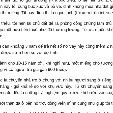
 mảnh đó, tôi gọi lại đồng ý trả 600 triệu. Ở lần hẹn thứ 2,
ần này tôi cũng búc xúc và bỏ về, định không mua nhà đất g
thì miếng đất này đích thị là ngon lành (tôi xem trên intern
triệu, tôi hẹn lại chủ đất để ra phòng công chứng làm th
hịu một nửa tiền thuế như đã thương lượng. Tôi ức muốn khó
c.
tôi cần khoảng 3 năm để trả hết số nợ vay này cộng thêm 2 
ạt được sớm hơn so với dự tính.
dành cho 10-15 năm tới, khi nghỉ hưu, một miếng cho tương 
g vì có người trả giá gần 900 triệu).
ác là chuyển nhà trọ ở chung với nhiều người sang ở riêng 
 tháng - giá khá rẻ so với khu vực này. Từ khi chuyển san
ưng đó đều là những trải nghiệm quý trước khi bước vào cuộ
 thân đã ở bên hỗ trợ, động viện mình cũng như giúp tôi t