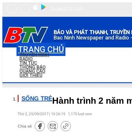
Tải App BTV PLUS
BÁO VÀ PHÁT THANH, TRUYỀN 
Bac Ninh Newspaper and Radio -
TRANG CHỦ
TRUYỀN HÌNH
RADIO
TIN TỨC
THÔNG BÁO
QUẢNG CÁO
GIỚI THIỆU
SỐNG TRẺ
Hành trình 2 năm m
Thứ 2, 25/09/2017 | 13:26:15
1,175
lượt xem
Chia sẻ