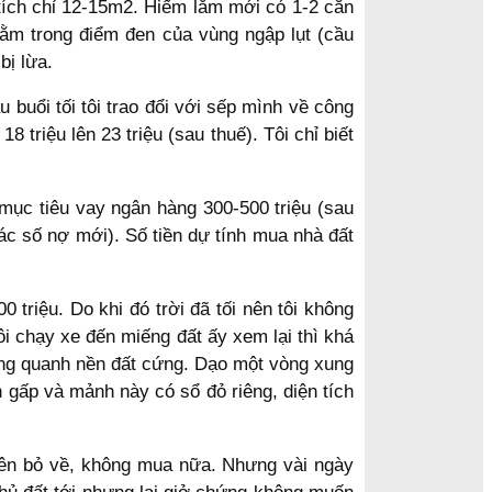
 tích chỉ 12-15m2. Hiếm lắm mới có 1-2 căn
ằm trong điểm đen của vùng ngập lụt (cầu
bị lừa.
 buổi tối tôi trao đổi với sếp mình về công
 triệu lên 23 triệu (sau thuế). Tôi chỉ biết
 mục tiêu vay ngân hàng 300-500 triệu (sau
vác số nợ mới). Số tiền dự tính mua nhà đất
 triệu. Do khi đó trời đã tối nên tôi không
i chạy xe đến miếng đất ấy xem lại thì khá
ung quanh nền đất cứng. Dạo một vòng xung
 gấp và mảnh này có sổ đỏ riêng, diện tích
c nên bỏ về, không mua nữa. Nhưng vài ngày