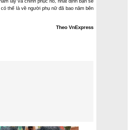
nắm lấy và chinh phục nó, nhất định bạn sẽ
ó có thể là về người phụ nữ đã bao năm bên
Theo VnExpress