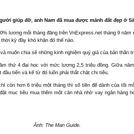
 người giúp đỡ, anh Nam đã mua được mảnh đất đẹp ở Sà
i 10% lương mỗi tháng đăng trên VnExpress.net tháng 9 năm n
 thời kỳ đầy khó khăn đó thế nào.
n và muốn chia sẻ những kinh nghiệm quý giá của bản thân t
 năm thứ 4 đại học với mức lương 2,5 triệu đồng. Giữa năm
 đầu tiên và kể từ đó luôn phải thắt chặt chi tiêu.
hỉ còn hơn 6 triệu một tháng thì số tiền để dành của tôi mỗ
ôi đặt mục tiêu mua thêm một căn nhà nhờ vay ngân hàng 
Ảnh: The Man Guide.