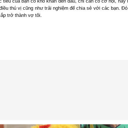
c tiêu của bạn có khó khăn đến đâu, chỉ cần có cơ hội, hãy 
điều thú vị cũng như trải nghiệm để chia sẻ với các bạn. Đ
ắp trở thành vợ tôi.