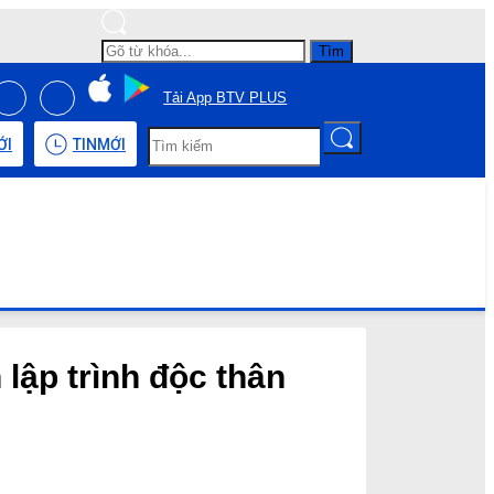
Tìm
Tải App BTV PLUS
ỚI
TIN
MỚI
lập trình độc thân