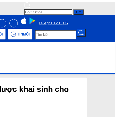
Tìm
Tải App BTV PLUS
ỚI
TIN
MỚI
được khai sinh cho