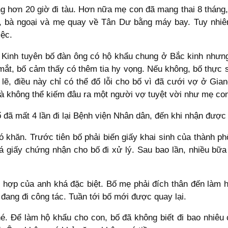
g hơn 20 giờ đi tàu. Hơn nữa mẹ con đã mang thai 8 tháng, 
ùng, bà ngoại và mẹ quay về Tân Dư bằng máy bay. Tuy nhiê
iệc.
Kinh tuyên bố đàn ông có hộ khẩu chung ở Bắc kinh nhưng 
mắt, bố cảm thấy có thêm tia hy vọng. Nếu không, bố thực 
 lẽ, điều này chỉ có thể đổ lỗi cho bố vì đã cưới vợ ở Gi
và không thể kiếm đâu ra một người vợ tuyệt vời như mẹ co
 đã mất 4 lần đi lại Bệnh viện Nhân dân, đến khi nhận được 
 khăn. Trước tiên bố phải biến giấy khai sinh của thành phố
á giấy chứng nhận cho bố đi xử lý. Sau bao lần, nhiều bữa
 hợp của anh khá đặc biệt. Bố mẹ phải đích thân đến làm 
y đang đi công tác. Tuần tới bố mới được quay lại.
hé. Để làm hộ khẩu cho con, bố đã không biết đi bao nhiêu