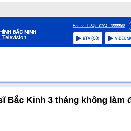
Hotline: (+84) - 0204 - 3555568
HÌNH BẮC NINH
 Television
BTV (CŨ)
VIDEO
M
sĩ Bắc Kinh 3 tháng không làm 