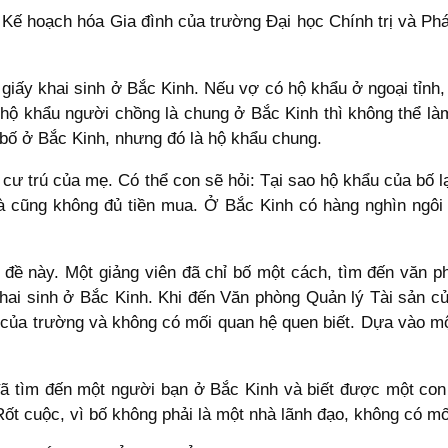
Kế hoạch hóa Gia đình của trường Đại học Chính trị và Phá
giấy khai sinh ở Bắc Kinh. Nếu vợ có hộ khẩu ở ngoại tỉnh,
 hộ khẩu người chồng là chung ở Bắc Kinh thì không thể là
bố ở Bắc Kinh, nhưng đó là hộ khẩu chung.
ểm cư trú của mẹ. Có thể con sẽ hỏi: Tại sao hộ khẩu của bố
nhà cũng không đủ tiền mua. Ở Bắc Kinh có hàng nghìn ngôi
 đề này. Một giảng viên đã chỉ bố một cách, tìm đến văn p
khai sinh ở Bắc Kinh. Khi đến Văn phòng Quản lý Tài sản c
 của trường và không có mối quan hệ quen biết. Dựa vào mộ
ố đã tìm đến một người bạn ở Bắc Kinh và biết được một co
Rốt cuộc, vì bố không phải là một nhà lãnh đạo, không có mố