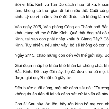
Bởi vì Bắc Kinh và Tân Dư cách nhau rất xa, khoản
làm, không có thời gian đi lại nhiều thế. Cuối c
sinh. Lý do vì nhân viên ở đó đi du lịch không làm v
Vào ngày 20/5, Văn phòng Công an Thành phố Bắc 
khẩu cùng bố mẹ ở Bắc Kinh. Quả thật ông trời có 
Kinh, tại sao con phải nhập khẩu ở Giang Tây? Có
Kinh. Tuy nhiên, nếu như vậy, bố sẽ không có con 
Ngày 24/ 5, chào mừng con đến với thế giới này. Bố
Giai đoạn nhập hộ khẩu khó khăn lại chồng chất khó
Bắc Kinh. Để thay đổi này, họ đã đưa cho bố một t
được giải quyết một số giấy tờ.
Đến bước cuối cùng, một nữ cảnh sát nói: "Trường
không thuận tiện đi lại và cảnh sát xử lý vấn đề nà
Con à! Sau này lớn lên, hãy tôn kính bố mẹ con n