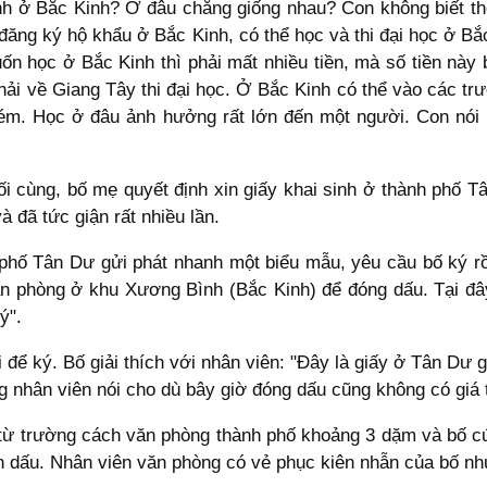
inh ở Bắc Kinh? Ở đâu chẳng giống nhau? Con không biết thôi
đăng ký hộ khẩu ở Bắc Kinh, có thể học và thi đại học ở Bắ
ốn học ở Bắc Kinh thì phải mất nhiều tiền, mà số tiền này
phải về Giang Tây thi đại học. Ở Bắc Kinh có thể vào các t
 kém. Học ở đâu ảnh hưởng rất lớn đến một người. Con nói
uối cùng, bố mẹ quyết định xin giấy khai sinh ở thành phố 
à đã tức giận rất nhiều lần.
hố Tân Dư gửi phát nhanh một biểu mẫu, yêu cầu bố ký rồ
n phòng ở khu Xương Bình (Bắc Kinh) để đóng dấu. Tại đây
ý".
để ký. Bố giải thích với nhân viên: "Đây là giấy ở Tân Dư gử
g nhân viên nói cho dù bây giờ đóng dấu cũng không có giá t
 trường cách văn phòng thành phố khoảng 3 dặm và bố cứ đi 
xin dấu. Nhân viên văn phòng có vẻ phục kiên nhẫn của bố n