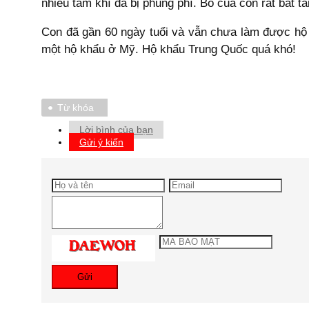
nhiêu tâm khí đã bị phung phí. Bố của con rất bất t
Con đã gần 60 ngày tuổi và vẫn chưa làm được hộ 
một hộ khẩu ở Mỹ. Hộ khẩu Trung Quốc quá khó!
Từ khóa
Lời bình của bạn
Gửi ý kiến
Gửi