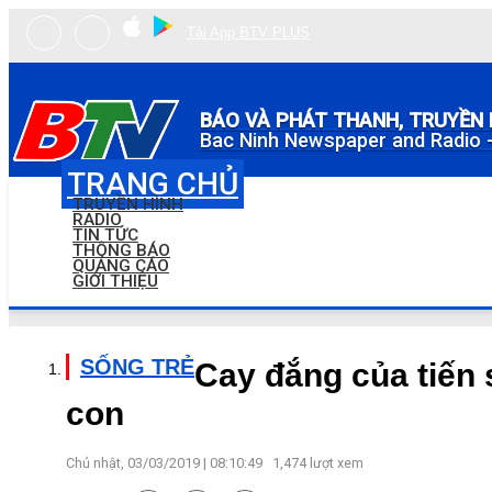
Tải App BTV PLUS
BÁO VÀ PHÁT THANH, TRUYỀN 
Bac Ninh Newspaper and Radio -
TRANG CHỦ
TRUYỀN HÌNH
RADIO
TIN TỨC
THÔNG BÁO
QUẢNG CÁO
GIỚI THIỆU
SỐNG TRẺ
Cay đắng của tiến 
con
Chủ nhật, 03/03/2019 | 08:10:49
1,474
lượt xem