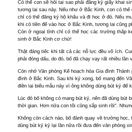
Có thể con sẽ hỏi tại sao phải đăng ký giấy khai s
tương lai sau này. Nếu như ở Bắc Kinh, con có thể 
chỉ có thể đăng ký hộ khẩu và đi học ở đó. Nếu mu
khi có tiền để vào học ở Bắc Kinh, tương lai cũng 
Còn ở ngoại tỉnh chỉ có thể học các trường thấp
sinh ở Bắc Kinh cơ chứ!
Thật đáng tiếc khi tất cả các nỗ lực đều vô ích. C
phải đóng dấu, do đó, bố đã chạy vạy rất nhiều lần v
Còn nhớ Văn phòng Kế hoạch hóa Gia đình Thành p
đình ở Bắc Kinh. Sau khi ký xong, bố mang đến Vă
điền lại biểu mẫu này vì ông không dùng bút ký để k
Lúc đó bố không có mang bút ký, nên đã dùng bút bi 
thời gian. Hơn nữa con tôi cũng sắp sinh rồi". Nhưn
Không còn cách nào, bố đành quay về trường học, từ
dùng bút ký ký lại lần nữa rồi đưa đến văn phòng 