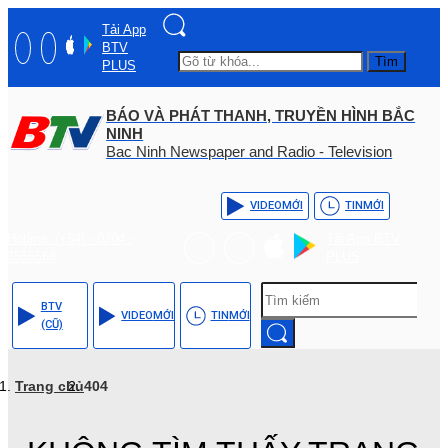
Tải App
BTV
Tìm
PLUS
BÁO VÀ PHÁT THANH, TRUYỀN HÌNH BẮC
NINH
Bac Ninh Newspaper and Radio - Television
VIDEO
MỚI
TIN
MỚI
Hotline: (+84) - 0204 -
Tải App BTV
3555568
PLUS
BTV
VIDEO
MỚI
TIN
MỚI
(CŨ)
Trang chủ
404