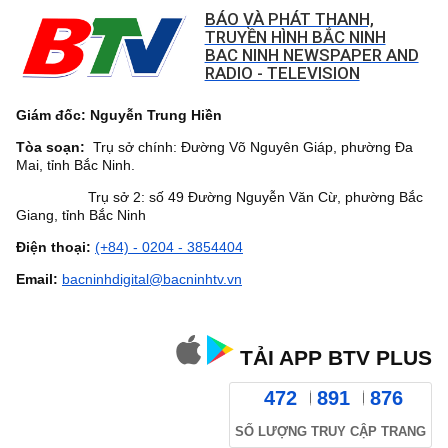
BÁO VÀ PHÁT THANH,
TRUYỀN HÌNH BẮC NINH
BAC NINH NEWSPAPER AND
RADIO - TELEVISION
Giám đốc: Nguyễn Trung Hiền
Tòa soạn:
Trụ sở chính: Đường Võ Nguyên Giáp, phường Đa
Mai, tỉnh Bắc Ninh.
Trụ sở 2: số 49 Đường Nguyễn Văn Cừ, phường Bắc
Giang, tỉnh Bắc Ninh
Điện thoại:
(+84) - 0204 - 3854404
Email:
bacninhdigital@bacninhtv.vn
TẢI APP BTV PLUS
472
891
876
SỐ LƯỢNG TRUY CẬP TRANG