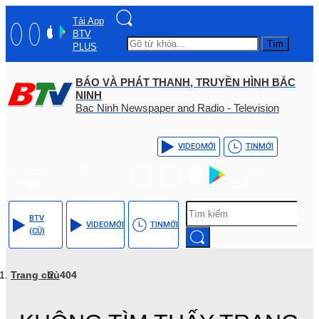
Tải App
BTV
Tìm
PLUS
BÁO VÀ PHÁT THANH, TRUYỀN HÌNH BẮC
NINH
Bac Ninh Newspaper and Radio - Television
VIDEO
MỚI
TIN
MỚI
Hotline: (+84) - 0204 -
Tải App BTV
3555568
PLUS
BTV
VIDEO
MỚI
TIN
MỚI
(CŨ)
Trang chủ
404