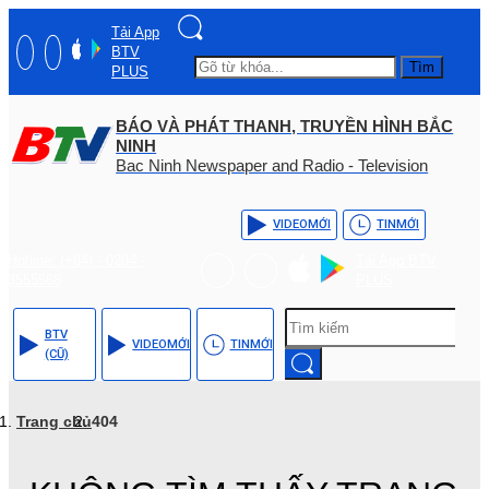
Tải App
BTV
Tìm
PLUS
BÁO VÀ PHÁT THANH, TRUYỀN HÌNH BẮC
NINH
Bac Ninh Newspaper and Radio - Television
VIDEO
MỚI
TIN
MỚI
Hotline: (+84) - 0204 -
Tải App BTV
3555568
PLUS
BTV
VIDEO
MỚI
TIN
MỚI
(CŨ)
Trang chủ
404