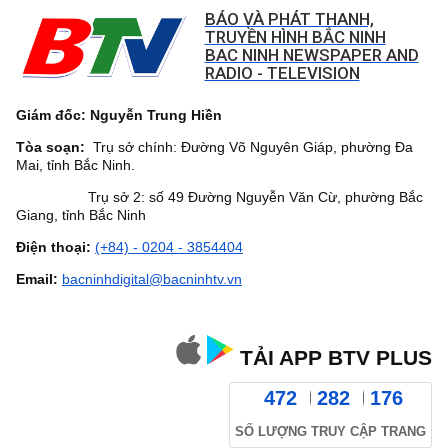
BÁO VÀ PHÁT THANH,
TRUYỀN HÌNH BẮC NINH
BAC NINH NEWSPAPER AND
RADIO - TELEVISION
Giám đốc: Nguyễn Trung Hiền
Tòa soạn:
Trụ sở chính: Đường Võ Nguyên Giáp, phường Đa
Mai, tỉnh Bắc Ninh.
Trụ sở 2: số 49 Đường Nguyễn Văn Cừ, phường Bắc
Giang, tỉnh Bắc Ninh
Điện thoại:
(+84) - 0204 - 3854404
Email:
bacninhdigital@bacninhtv.vn
TẢI APP BTV PLUS
472
282
176
SỐ LƯỢNG TRUY CẬP TRANG