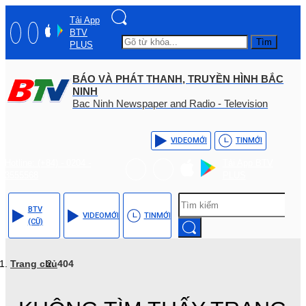
Tải App
BTV
Tìm
PLUS
BÁO VÀ PHÁT THANH, TRUYỀN HÌNH BẮC
NINH
Bac Ninh Newspaper and Radio - Television
VIDEO
MỚI
TIN
MỚI
Hotline: (+84) - 0204 -
Tải App BTV
3555568
PLUS
BTV
VIDEO
MỚI
TIN
MỚI
(CŨ)
Trang chủ
404